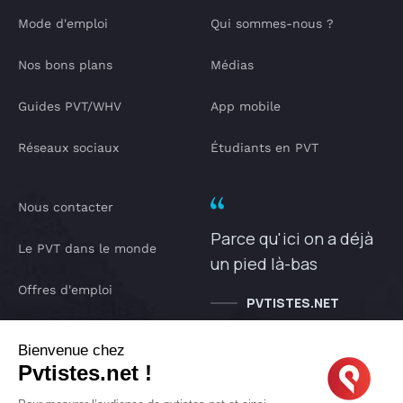
Mode d'emploi
Qui sommes-nous ?
Nos bons plans
Médias
Guides PVT/WHV
App mobile
Réseaux sociaux
Étudiants en PVT
Nous contacter
Parce qu'ici on a déjà
Le PVT dans le monde
un pied là-bas
Offres d'emploi
PVTISTES.NET
Notre Podcast
Bienvenue chez
Pvtistes.net !
IA pvtistes