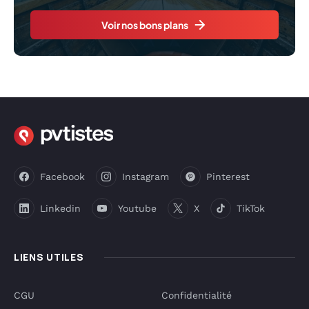
Voir nos bons plans
Facebook
Instagram
Pinterest
Linkedin
Youtube
X
TikTok
LIENS UTILES
CGU
Confidentialité