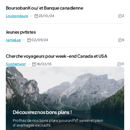
BoursobanK ou/ et Banque canadienne
Louisondaure
23/10/24
2
Jeunes pvtistes
JamieLee
02/09/24
5
Cherche voyageurs pour week-end Canada et USA
Sophietwist
18/02/15
11
Découvrez nos bons plans !
Profitez de nos bons plans pour un PVT serein et plein
d’avantages exclusifs.