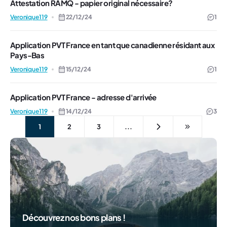
Attestation RAMQ - papier original nécessaire?
Veronique119
22/12/24
1
Application PVT France en tant que canadienne résidant aux
Pays-Bas
Veronique119
15/12/24
1
Application PVT France - adresse d'arrivée
Veronique119
14/12/24
3
1
2
3
...
Découvrez nos bons plans !