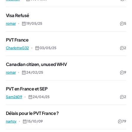
Visa Refusé
romar
19/05/25
5
PVT France
CharlotteG32
03/05/25
2
Canadian citizen, unused WHV
romar
24/02/25
9
PVT en France et SEP
Sam2609
24/04/25
2
Délais pour le PVT France ?
nartcy
15/10/09
79