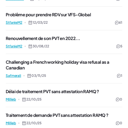
Problème pour prendre RDV sur VFS-Global
StfanieM2
12/03/22
61
Renouvellement de son PVT en 2022...
StfanieM2
30/08/22
5
Challenging a French working holiday visa refusal as a
Canadian
Safmerali
03/11/25
1
Délai de traitement PVT sans attestation RAMQ ?
Millieb
22/10/25
0
Traitement de demande PVT sans attestation RAMQ ?
Millieb
22/10/25
0