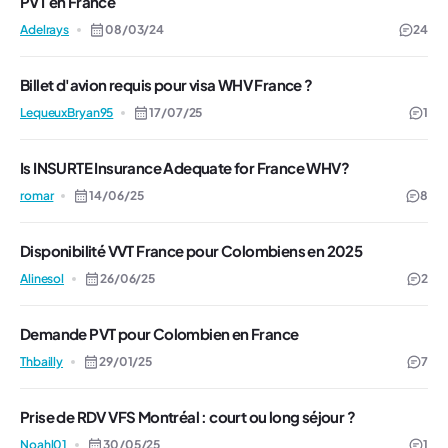
PVT en France
Adelrays
08/03/24
24
Billet d'avion requis pour visa WHV France ?
LequeuxBryan95
17/07/25
1
Is INSURTE Insurance Adequate for France WHV?
romar
14/06/25
8
Disponibilité VVT France pour Colombiens en 2025
Alinesol
26/06/25
2
Demande PVT pour Colombien en France
Thbailly
29/01/25
7
Prise de RDV VFS Montréal : court ou long séjour ?
Noahl01
30/05/25
1