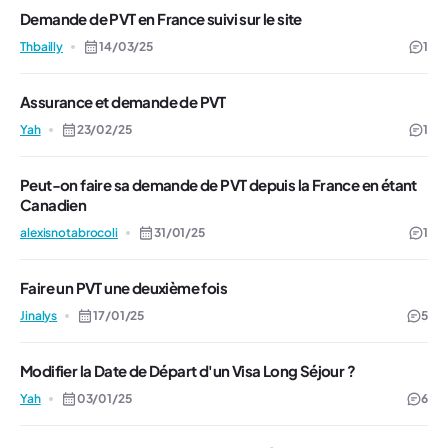
Demande de PVT en France suivi sur le site
Thbailly
14/03/25
1
Assurance et demande de PVT
Yah
23/02/25
1
Peut-on faire sa demande de PVT depuis la France en étant
Canadien
alexisnotabrocoli
31/01/25
1
Faire un PVT une deuxième fois
Jinalys
17/01/25
5
Modifier la Date de Départ d'un Visa Long Séjour ?
Yah
03/01/25
6