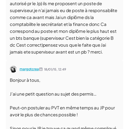
autorisé pr le Jp) ils me proposent un poste de
superviseur,je n’ai jamais eu de poste à responsabilite
comme ca avant mais Jai un diplôme ds la
comptabilite le secrétariat et la finance donc Ca
correspond au poste et mon diplôme le plus haut est
un bts banque (superviseur Cest bien la catégorie B
dc Cest correct)pensez vous que le faite que Jai
jamais ete superviseur avant est un pb ? merci.
margotcrea
18/01/15,
12:49
Bonjour à tous,
J’ai une petit question au sujet des permis…
Peut-on postuler au PVT en même temps au JP pour
avoir le plus de chances possible !
Sinon pour le JP je trouve ça quand même compliqué