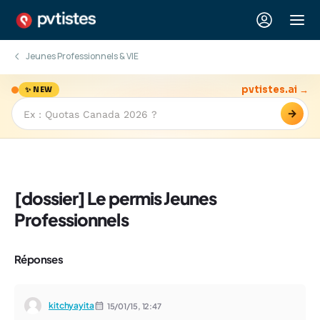
Jeunes Professionnels & VIE
pvtistes.ai →
✨ NEW
→
[dossier] Le permis Jeunes
Professionnels
Réponses
kitchyayita
15/01/15,
12:47