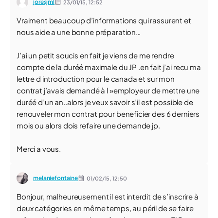
joresjml
23/01/15,
12:52
Vraiment beaucoup d’informations qui rassurent et
nous aide a une bonne préparation…
J’ai un petit soucis en fait je viens de me rendre
compte de la duréé maximale du JP .en fait j’ai recu ma
lettre d introduction pour le canada et sur mon
contrat j’avais demandé à l »employeur de mettre une
duréé d’un an..alors je veux savoir s’il est possible de
renouveler mon contrat pour beneficier des 6 derniers
mois ou alors dois refaire une demande jp.
Merci a vous.
melaniefontaine
01/02/15,
12:50
Bonjour, malheureusement il est interdit de s’inscrire à
deux catégories en même temps, au péril de se faire