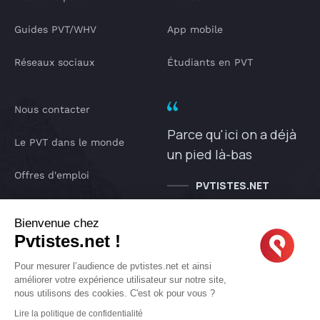
Guides PVT/WHV
App mobile
Réseaux sociaux
Étudiants en PVT
Nous contacter
Parce qu'ici on a déjà
Le PVT dans le monde
un pied là-bas
Offres d'emploi
PVTISTES.NET
Notre Podcast
Bienvenue chez
Pvtistes.net !
IA pvtistes
Pour mesurer l’audience de pvtistes.net et ainsi
améliorer votre expérience utilisateur sur notre site,
nous utilisons des cookies. C'est ok pour vous ?
Copyright © 2005-2026 pvtistes.net
Lire la politique de confidentialité