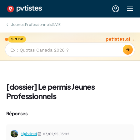
Jeunes Professionnels & VIE
pvtistes.ai →
✨ NEW
→
[dossier] Le permis Jeunes
Professionnels
Réponses
tiphainet
03/02/15,
13:02