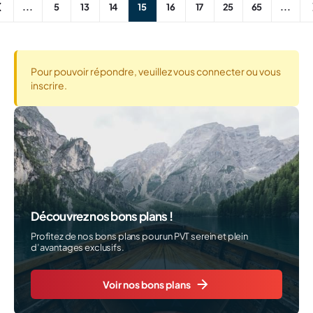
...
5
13
14
15
16
17
25
65
...
Pour pouvoir répondre, veuillez vous connecter ou vous
inscrire.
Découvrez nos bons plans !
Profitez de nos bons plans pour un PVT serein et plein
d’avantages exclusifs.
Voir nos bons plans