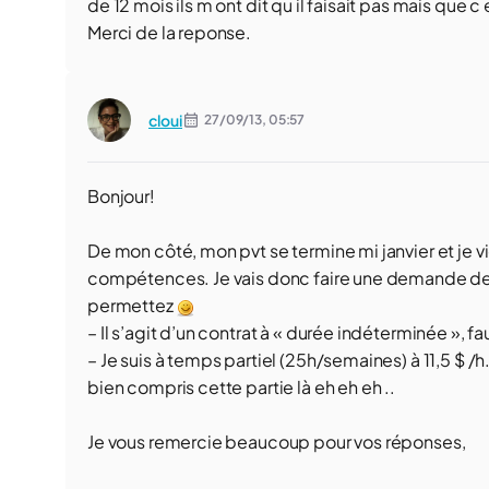
de 12 mois ils m ont dit qu il faisait pas mais que 
Merci de la reponse.
cloui
27/09/13,
05:57
Bonjour!
De mon côté, mon pvt se termine mi janvier et je
compétences. Je vais donc faire une demande de j
permettez
– Il s’agit d’un contrat à « durée indéterminée », f
– Je suis à temps partiel (25h/semaines) à 11,5 $ /h
bien compris cette partie là eh eh eh ..
Je vous remercie beaucoup pour vos réponses,