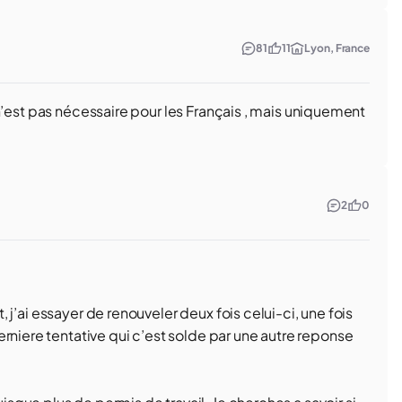
81
11
Lyon, France
nd n’est pas nécessaire pour les Français , mais uniquement
2
0
t, j’ai essayer de renouveler deux fois celui-ci, une fois
rniere tentative qui c’est solde par une autre reponse