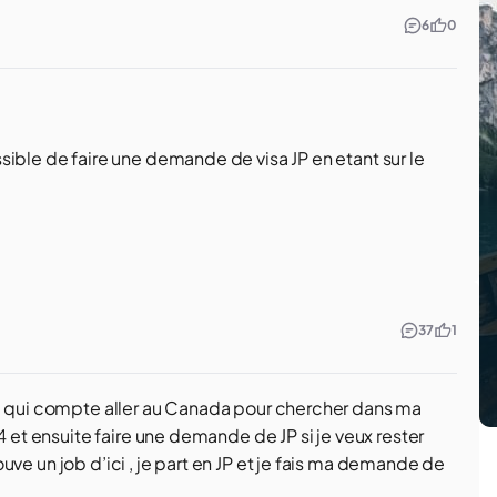
6
0
ible de faire une demande de visa JP en etant sur le
37
1
oi qui compte aller au Canada pour chercher dans ma
4 et ensuite faire une demande de JP si je veux rester
rouve un job d’ici , je part en JP et je fais ma demande de