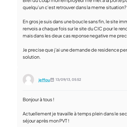
Bref du coup mon employeur me met a la porte puis
quelqu’un c’est retrouver dans la meme situation? Si
En gros je suis dans une boucle sans fin, le sit
renvois a chaque fois sur le site du CIC pour le 
mais dans les deux cas reponse negative me prec
Je precise que j’ai une demande de residence perm
solution.
jeffou
13/09/13,
05:52
Bonjour à tous !
Actuellement je travaille à temps plein dans le sec
séjour après mon PVT !