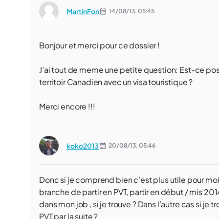
MartinFon
14/08/13,
05:45
Bonjour et merci pour ce dossier !
J’ai tout de meme une petite question: Est-ce poss
territoir Canadien avec un visa touristique ?
Merci encore !!!
koko2013
20/08/13,
05:46
Donc si je comprend bien c’est plus utile pour m
branche de partir en PVT, partir en début / mis 201
dans mon job , si je trouve ? Dans l’autre cas si je t
PVT par la suite ?