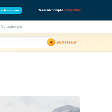
Créer un compte
S'identifier
os bons plans
 Professionnels
→
pvtistes.ai →