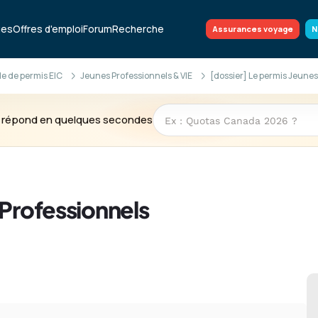
ues
Offres d'emploi
Forum
Recherche
Assurances voyage
N
 de permis EIC
Jeunes Professionnels & VIE
[dossier] Le permis Jeunes
te répond en quelques secondes
 Professionnels