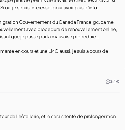
que plus de permis de travail. Je cherches a savoir si
 oui je serais interesser pour avoir plus d’info.
e immigration Gouvernement du Canada France.gc.ca me
renouvellement avec procedure de renouvellement online,
isant que je passe par la mauvaise procedure…
ante en cours et une LMO aussi, je suis a cours de
2
0
teur de l’hôtellerie, et je serais tenté de prolonger mon