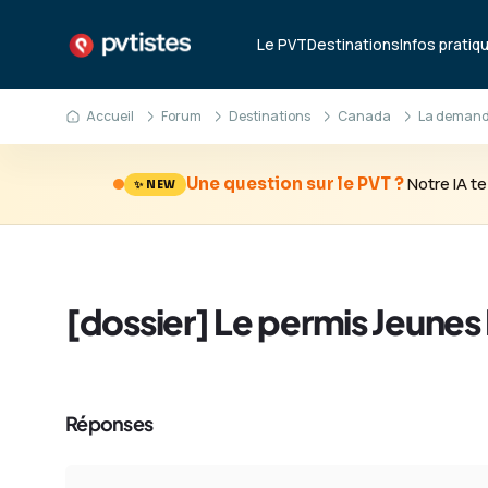
Le PVT
Destinations
Infos pratiq
Accueil
Forum
Destinations
Canada
La demande
Notre IA 
Une question sur le PVT ?
✨ NEW
[dossier] Le permis Jeunes
Réponses