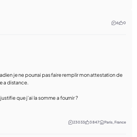
6
0
dien je ne pourrai pas faire remplir mon attestation de
e a distance.
ustifie que j’ai la somme a fournir ?
23 033
3 847
Paris, France