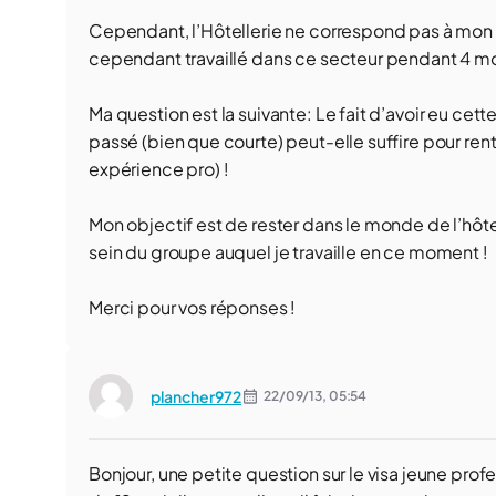
Cependant, l’Hôtellerie ne correspond pas à mon 
cependant travaillé dans ce secteur pendant 4 moi
Ma question est la suivante: Le fait d’avoir eu cett
passé (bien que courte) peut-elle suffire pour rent
expérience pro) !
Mon objectif est de rester dans le monde de l’hôte
sein du groupe auquel je travaille en ce moment !
Merci pour vos réponses !
plancher972
22/09/13,
05:54
Bonjour, une petite question sur le visa jeune prof