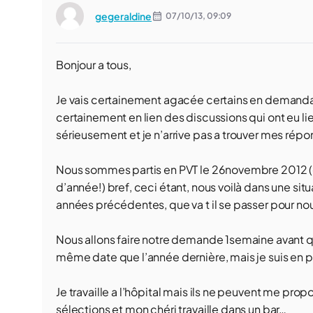
gegeraldine
07/10/13,
09:09
Bonjour a tous,
Je vais certainement agacée certains en demandant
certainement en lien des discussions qui ont eu
sérieusement et je n’arrive pas a trouver mes répon
Nous sommes partis en PVT le 26novembre 2012 (err
d’année!) bref, ceci étant, nous voilà dans une sit
années précédentes, que va t il se passer pour no
Nous allons faire notre demande 1semaine avant que
même date que l’année dernière, mais je suis en pa
Je travaille a l’hôpital mais ils ne peuvent me propo
sélections et mon chéri travaille dans un bar…