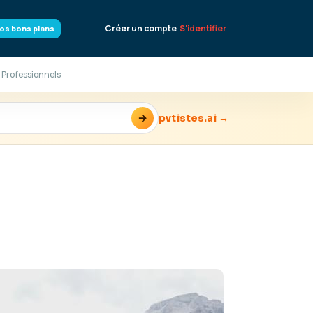
Créer un compte
S'identifier
os bons plans
 Professionnels
→
pvtistes.ai →