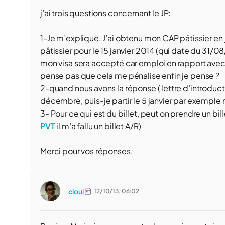
j’ai trois questions concernant le JP:
1-Je m’explique. J’ai obtenu mon CAP pâtissier en j
pâtissier pour le 15 janvier 2014 (qui date du 31/0
mon visa sera accepté car emploi en rapport avec
pense pas que cela me pénalise enfin je pense ?
2-quand nous avons la réponse ( lettre d’introduct
décembre, puis-je partir le 5 janvier par exempl
3- Pour ce qui est du billet, peut on prendre un bill
PVT
il m’a fallu un billet A/R)
Merci pour vos réponses.
cloui
12/10/13,
06:02