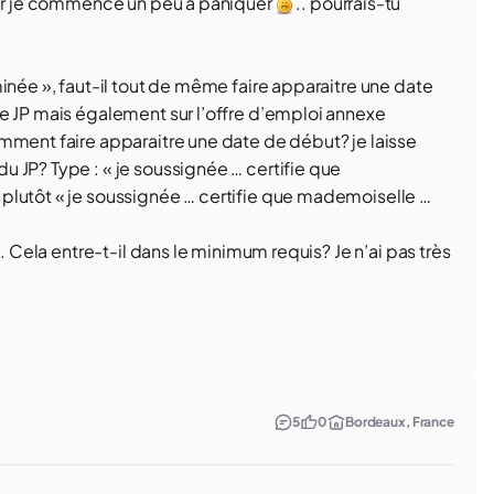
 car je commence un peu à paniquer
.. pourrais-tu
inée », faut-il tout de même faire apparaitre une date
e JP mais également sur l’offre d’emploi annexe
mment faire apparaitre une date de début? je laisse
 JP? Type : « je soussignée … certifie que
plutôt « je soussignée … certifie que mademoiselle …
. Cela entre-t-il dans le minimum requis? Je n’ai pas très
5
0
Bordeaux, France