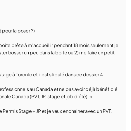
t pour la poser ?)
e boite prête à m’accueillir pendant 18 mois seulement je
ster bosser un peu dans la boite ou 2) me faire un petit
tage à Toronto et il est stipulé dans ce dossier 4.
Professionnels au Canada et ne pas avoir déjà bénéficié
onale Canada (PVT, JP, stage et job d’été), »
rdre Permis Stage + JP et je veux enchainer avec un PVT.