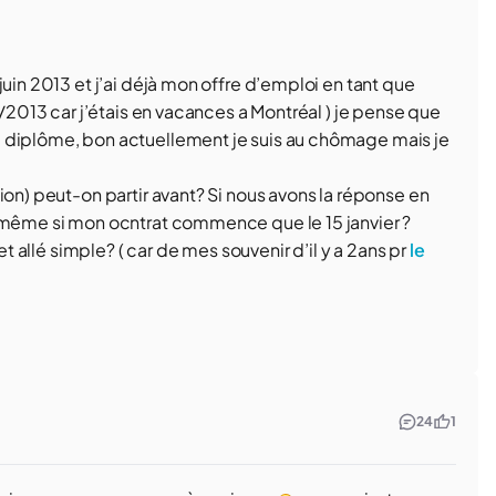
uin 2013 et j’ai déjà mon offre d’emploi en tant que
8/2013 car j’étais en vacances a Montréal ) je pense que
 diplôme, bon actuellement je suis au chômage mais je
ion) peut-on partir avant? Si nous avons la réponse en
e même si mon ocntrat commence que le 15 janvier ?
et allé simple? ( car de mes souvenir d’il y a 2ans pr
le
24
1