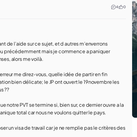
4
0
 de l’aide sur ce sujet, et d autres m’enverrons
 lieu précédemment mais je commence a paniquer
ses, alors me voilà.
eur me direz-vous, quelle idée de partir en fin
uation bien délicate; le JP ont ouvert le 19novembre les
us ??
 notre PVT se termine si, bien sur, ce dernier ouvre a la
nique total car nous ne voulons quitter le pays.
ser un visa de travail car je ne remplie pas le critères des