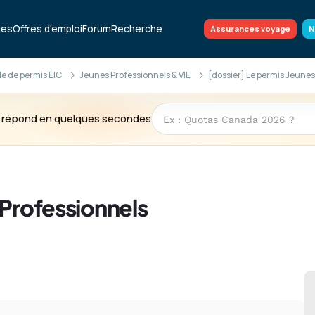
ues
Offres d'emploi
Forum
Recherche
Assurances voyage
N
 de permis EIC
Jeunes Professionnels & VIE
[dossier] Le permis Jeunes
te répond en quelques secondes
 Professionnels