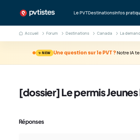
Le PVT
Destinations
Infos pratiq
Accueil
Forum
Destinations
Canada
La demande
Notre IA 
Une question sur le PVT ?
✨ NEW
[dossier] Le permis Jeunes
Réponses