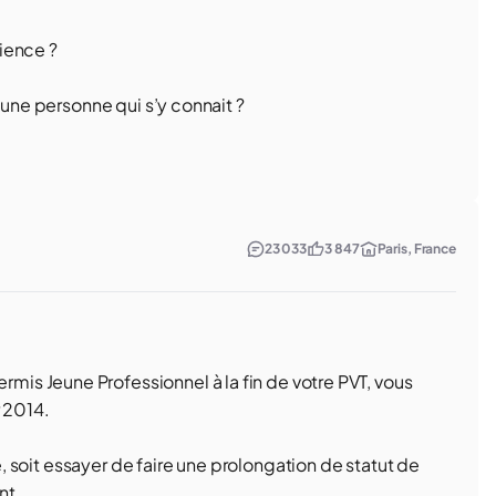
ience ?
 une personne qui s’y connait ?
23 033
3 847
Paris, France
s Jeune Professionnel à la fin de votre PVT, vous
r 2014.
ce, soit essayer de faire une prolongation de statut de
nt.