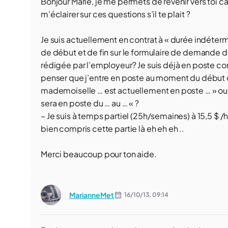
Bonjour Marie, je me permets de revenir vers toi
m’éclairer sur ces questions s’il te plait ?
Je suis actuellement en contrat à « durée indéterm
de début et de fin sur le formulaire de demande d
rédigée par l’employeur? Je suis déjà en poste co
penser que j’entre en poste au moment du début du
mademoiselle … est actuellement en poste … » ou 
sera en poste du … au … « ?
– Je suis à temps partiel (25h/semaines) à 15,5 $ /h
bien compris cette partie là eh eh eh ..
Merci beaucoup pour ton aide.
MarianneMet
16/10/13,
09:14