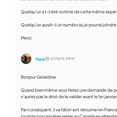
Quelqu’un a t-il été victime de cette même expér
Quelqu’un aurait-il un numéro ou je pourrai joindre
Merci.
Marie
07/10/13,
09:10
Bonjour Géraldine
Quand bien même vous feriez une demande de permi
n’auriez pas le droit de le valider avant le 1er janvie
Par conséquent, il va falloir soit retourner en Fran
touriste pour espérer rester au Canada en attenda