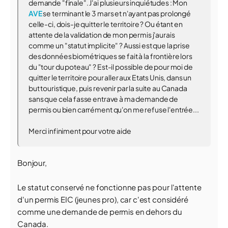
demande "finale". J'ai plusieurs inquiétudes : Mon
AVE
se terminant le 3 mars et n'ayant pas prolongé
celle-ci, dois-je quitter le territoire ? Ou étant en
attente de la validation de mon permis j'aurais
comme un "statut implicite" ? Aussi est que la prise
des données biométriques se fait à la frontière lors
du "tour du poteau" ? Est-il possible de pour moi de
quitter le territoire pour aller aux Etats Unis, dans un
but touristique, puis revenir par la suite au Canada
sans que cela fasse entrave à ma demande de
permis ou bien carrément qu'on me refuse l'entrée...
Merci infiniment pour votre aide
Bonjour,
Le statut conservé ne fonctionne pas pour l'attente
d'un permis EIC (jeunes pro), car c'est considéré
comme une demande de permis en dehors du
Canada.