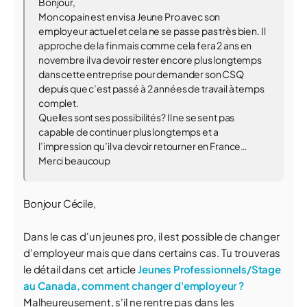
Bonjour,
Mon copain est en visa Jeune Pro avec son
employeur actuel et cela ne se passe pas très bien. Il
approche de la fin mais comme cela fera 2 ans en
novembre il va devoir rester encore plus longtemps
dans cette entreprise pour demander son CSQ
depuis que c’est passé à 2 années de travail à temps
complet.
Quelles sont ses possibilités? Il ne se sent pas
capable de continuer plus longtemps et a
l’impression qu’il va devoir retourner en France…
Merci beaucoup
Bonjour Cécile,
Dans le cas d'un jeunes pro, il est possible de changer
d'employeur mais que dans certains cas. Tu trouveras
le détail dans cet article
Jeunes Professionnels/Stage
au Canada, comment changer d'employeur ?
Malheureusement, s'il ne rentre pas dans les