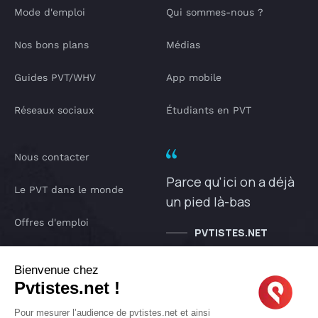
Mode d'emploi
Qui sommes-nous ?
Nos bons plans
Médias
Guides PVT/WHV
App mobile
Réseaux sociaux
Étudiants en PVT
Nous contacter
Parce qu'ici on a déjà
Le PVT dans le monde
un pied là-bas
Offres d'emploi
PVTISTES.NET
Notre Podcast
Bienvenue chez
Pvtistes.net !
IA pvtistes
Pour mesurer l’audience de pvtistes.net et ainsi