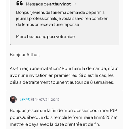
Message de
arthurvigot
Bonjour je viens de faire ma demande de permis
jeunes professionnels je voulais savoir en combien
de temps on recevait une réponse
Merci beaucoup pour votre aide
Bonjour Arthur,
As-tu reçu une invitation? Pour faire la demande, il faut
avoir une invitation en premier lieu. Si c'est le cas, les
délais de traitement tournent autour de 8 semaines.
LaR40
14/07/24,
20:12
Bonjour, je suis sur la fin de mon dossier pour mon PJP
pour Québec. Je dois remplir le formulaire Imm5257 et
mettre le pays avec la date d’entrée et de fin.