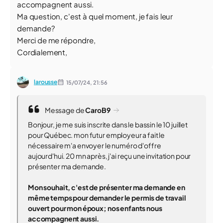
accompagnent aussi.
Ma question, c'est à quel moment, je fais leur
demande?
Merci de me répondre,
Cordialement,
larousse
15/07/24,
21:56
Message de
CaroB9
Bonjour, je me suis inscrite dans le bassin le 10 juillet
pour Québec. mon futur employeur a fait le
nécessaire m'a envoyer le numéro d'offre
aujourd'hui. 20 mn après, j'ai reçu une invitation pour
présenter ma demande.
Mon souhait, c'est de présenter ma demande en
même temps pour demander le permis de travail
ouvert pour mon époux; nos enfants nous
accompagnent aussi.