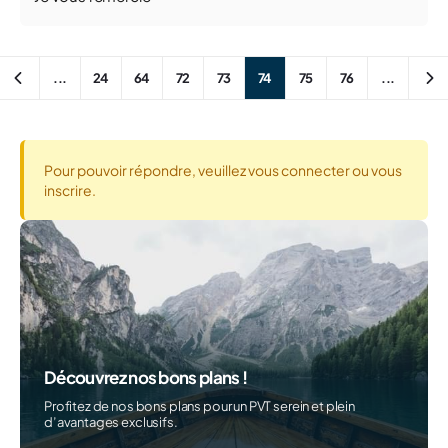
...
24
64
72
73
74
75
76
...
Pour pouvoir répondre, veuillez vous connecter ou vous
inscrire.
Découvrez nos bons plans !
Profitez de nos bons plans pour un PVT serein et plein
d’avantages exclusifs.