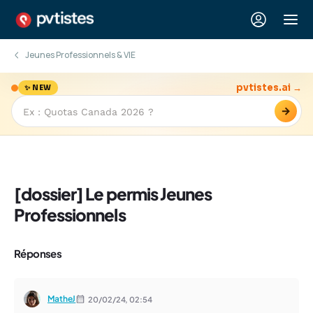
Jeunes Professionnels & VIE
pvtistes.ai →
✨ NEW
→
[dossier] Le permis Jeunes
Professionnels
Réponses
MatheJ
20/02/24,
02:54