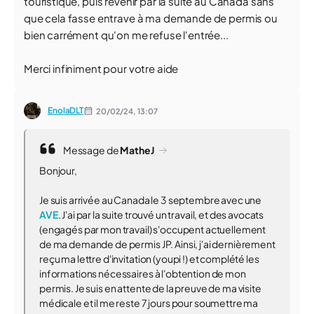
touristique, puis revenir par la suite au Canada sans
que cela fasse entrave à ma demande de permis ou
bien carrément qu'on me refuse l'entrée...
Merci infiniment pour votre aide
EnolaDLT
20/02/24,
13:07
Message de
MatheJ
Bonjour,
Je suis arrivée au Canada le 3 septembre avec une
AVE
. J'ai par la suite trouvé un travail, et des avocats
(engagés par mon travail) s'occupent actuellement
de ma demande de permis JP. Ainsi, j'ai dernièrement
reçu ma lettre d'invitation (youpi !) et complété les
informations nécessaires à l'obtention de mon
permis. Je suis en attente de la preuve de ma visite
médicale et il me reste 7 jours pour soumettre ma