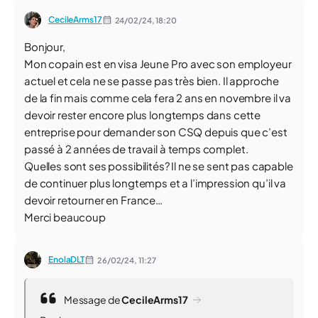
CecileArms17
24/02/24,
18:20
Bonjour,
Mon copain est en visa Jeune Pro avec son employeur
actuel et cela ne se passe pas très bien. Il approche
de la fin mais comme cela fera 2 ans en novembre il va
devoir rester encore plus longtemps dans cette
entreprise pour demander son CSQ depuis que c’est
passé à 2 années de travail à temps complet.
Quelles sont ses possibilités? Il ne se sent pas capable
de continuer plus longtemps et a l’impression qu’il va
devoir retourner en France…
Merci beaucoup
EnolaDLT
26/02/24,
11:27
Message de
CecileArms17