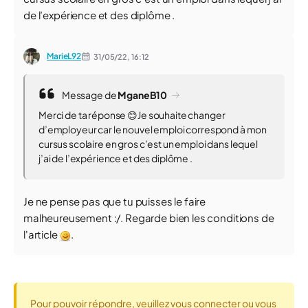
de l’expérience et des diplôme .
MarieL92
31/05/22,
16:12
Message de
MganeB10
Merci de ta réponse 😊Je souhaite changer
d’employeur car le nouvel emploi correspond à mon
cursus scolaire en gros c’est un emploi dans lequel
j’ai de l’expérience et des diplôme .
Je ne pense pas que tu puisses le faire
malheureusement :/. Regarde bien les conditions de
l'article
.
Pour pouvoir répondre, veuillez vous connecter ou vous