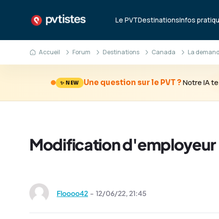
Le PVT
Destinations
Infos pratiq
Accueil
Forum
Destinations
Canada
La demande
Notre IA 
Une question sur le PVT ?
✨ NEW
Modification d'employeur
Floooo42
-
12/06/22,
21:45