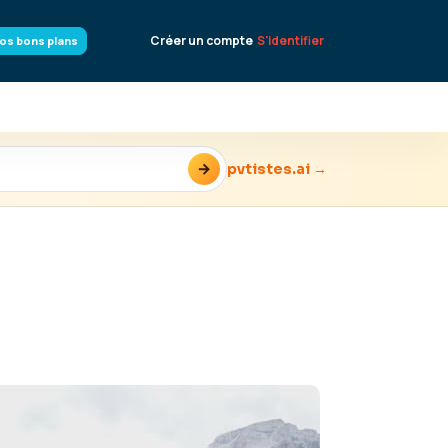
Créer un compte
S'identifier
os bons plans
→
pvtistes.ai →