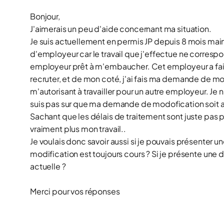
Bonjour,
J'aimerais un peu d'aide concernant ma situation.
Je suis actuellement en permis JP depuis 8 mois mai
d'employeur car le travail que j'effectue ne correspon
employeur prêt à m'embaucher. Cet employeur a fait
recruter, et de mon coté, j'ai fais ma demande de mod
m'autorisant à travailler pour un autre employeur. J
suis pas sur que ma demande de modofication soit ac
Sachant que les délais de traitement sont juste pas p
vraiment plus mon travail..
Je voulais donc savoir aussi si je pouvais présent
modification est toujours cours ? Si je présente 
actuelle ?
Merci pour vos réponses