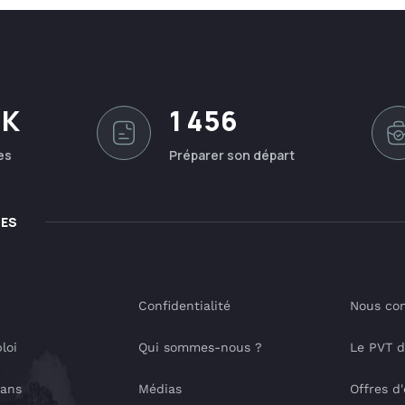
0K
1 456
es
Préparer son départ
LES
Confidentialité
Nous con
loi
Qui sommes-nous ?
Le PVT 
lans
Médias
Offres d