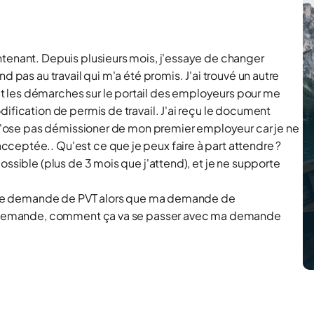
ntenant. Depuis plusieurs mois, j'essaye de changer
d pas au travail qui m'a été promis. J'ai trouvé un autre
 les démarches sur le portail des employeurs pour me
ification de permis de travail. J'ai reçu le document
e n'ose pas démissioner de mon premier employeur car je ne
ceptée.. Qu'est ce que je peux faire à part attendre ?
ossible (plus de 3 mois que j'attend), et je ne supporte
er une demande de PVT alors que ma demande de
une demande, comment ça va se passer avec ma demande