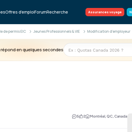
ues
Offres d'emploi
Forum
Recherche
Assurances voyage
N
 de permis EIC
Jeunes Professionnels & VIE
Modification d'employeur
te répond en quelques secondes
5
2
Montréal, QC, Canada