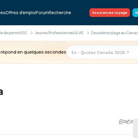
ues
Offres d'emploi
Forum
Recherche
Assurances voyage
N
 de permis EIC
Jeunes Professionnels & VIE
Deuxième stage au Cana
te répond en quelques secondes
a
3
2