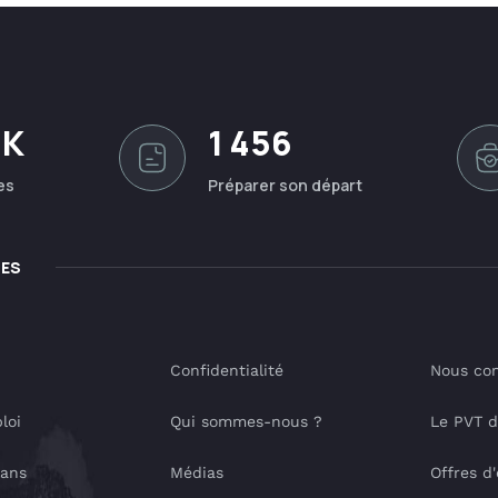
0K
1 456
es
Préparer son départ
LES
Confidentialité
Nous con
loi
Qui sommes-nous ?
Le PVT 
lans
Médias
Offres d