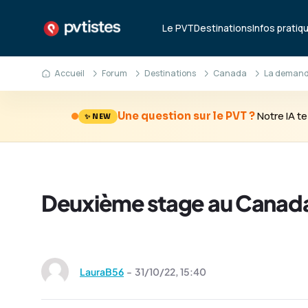
Le PVT
Destinations
Infos pratiq
Accueil
Forum
Destinations
Canada
La demande
Notre IA 
Une question sur le PVT ?
✨ NEW
Deuxième stage au Canad
LauraB56
-
31/10/22,
15:40