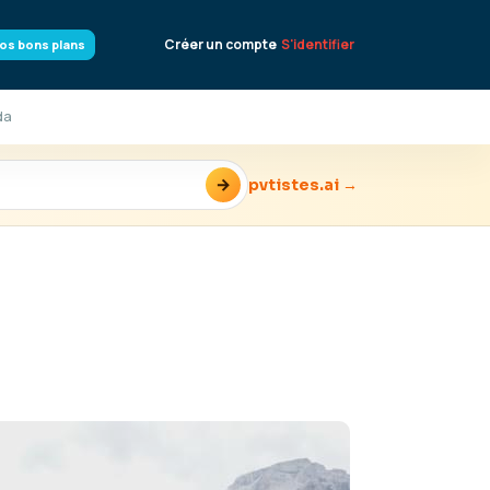
Créer un compte
S'identifier
os bons plans
da
→
pvtistes.ai →