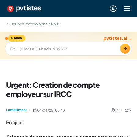
Jeunes Professionnels & VIE
pvtistes.ai →
✨ NEW
→
Urgent: Creation de compte
employeur sur IRCC
LumeLimani
12
3
04/03/25,
05:43
Bonjour,
J'ai besoin de creer en urgence un compte employeur sur