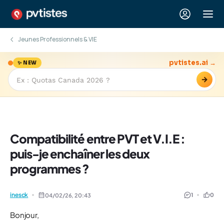
Jeunes Professionnels & VIE
pvtistes.ai →
✨ NEW
→
Compatibilité entre PVT et V.I.E :
puis-je enchaîner les deux
programmes ?
inesck
1
0
04/02/26,
20:43
Bonjour,