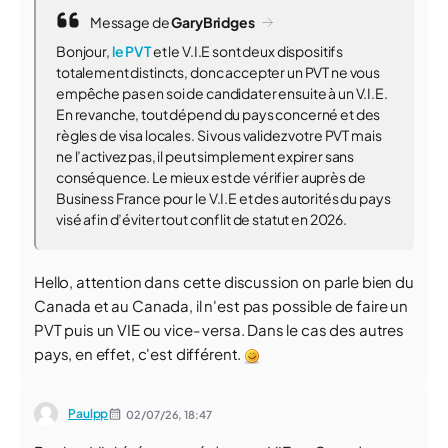
Message de
GaryBridges
Bonjour,
le PVT
et le V.I.E sont deux dispositifs
totalement distincts, donc accepter un PVT ne vous
empêche pas en soi de candidater ensuite à un V.I.E.
En revanche, tout dépend du pays concerné et des
règles de visa locales. Si vous validez votre PVT mais
ne l’activez pas, il peut simplement expirer sans
conséquence. Le mieux est de vérifier auprès de
Business France pour le V.I.E et des autorités du pays
visé afin d’éviter tout conflit de statut en 2026.
Hello, attention dans cette discussion on parle bien du
Canada et au Canada, il n'est pas possible de faire un
PVT puis un VIE ou vice- versa. Dans le cas des autres
pays, en effet, c'est différent.
Paulpp
02/07/26,
18:47