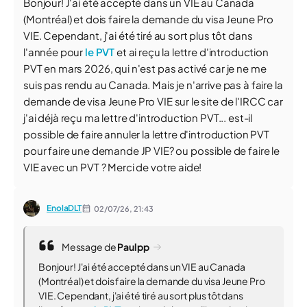
Bonjour! J'ai été accepté dans un VIE au Canada
(Montréal) et dois faire la demande du visa Jeune Pro
VIE. Cependant, j'ai été tiré au sort plus tôt dans
l'année pour
le PVT
et ai reçu la lettre d'introduction
PVT en mars 2026, qui n'est pas activé car je ne me
suis pas rendu au Canada. Mais je n'arrive pas à faire la
demande de visa Jeune Pro VIE sur le site de l'IRCC car
j'ai déjà reçu ma lettre d'introduction PVT... est-il
possible de faire annuler la lettre d'introduction PVT
pour faire une demande JP VIE? ou possible de faire le
VIE avec un PVT ? Merci de votre aide!
EnolaDLT
02/07/26,
21:43
Message de
Paulpp
Bonjour! J'ai été accepté dans un VIE au Canada
(Montréal) et dois faire la demande du visa Jeune Pro
VIE. Cependant, j'ai été tiré au sort plus tôt dans