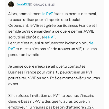
EnolaDLT
05/02/26,
18:23
Alors, normalement
le PVT
étant un permis de travail,
tu peux l'utiliser pour n'importe quel boulot.
Cependant, le VIE est gérée par Business France et il
semble qu'ils demandent à ce que le permis JP/VIE
soit utilisé plutôt que
le PVT
.
Le truc c'est que si tu refuses ton invitation pour
le
PVT
et que tu n'es pas sûr de trouver un VIE, tu auras
perdu ton invitation.
Je pense que le mieux serait que tu contactes
Business France pour voir si tu peux utiliser un PVT
pour faire un VIE ou non. Et à ce moment-là tu pourras
aviser.
Si tu refuses l'invitation du PVT, tu pourras t'inscrire
dans le bassin JP/VIE dès que tu auras trouvé un
employeur. Tu n'auras pas besoin d'attendre 2027.