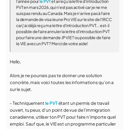
l'année pour
le PVT
et ai reçu la lettre d'introduction
PVT en mars 2026, qui n'est pas activé car je ne me
suis pas rendu au Canada. Mais je n'arrive pas à faire
la demande de visa Jeune Pro VIE sur le site de l'IRCC
car j'ai déjà reçu ma lettre d'introduction PVT... est-il
possible de faire annuler la lettre d'introduction PVT
pour faire une demande JP VIE? ou possible de faire
le VIE avec un PVT ? Merci de votre aide!
Hello,
Alors je ne pourrais pas te donner une solution
concrète, mais voici toutes les informations qu'on a
sur le sujet.
- Techniquement
le PVT
étant un permis de travail
ouvert, tu peux, d'un point de vue de l'immigration
canadienne, utiliser ton PVT pour faire n'importe quel
emploi. Sauf que, le VIE est un programme particulier