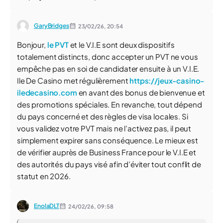
GaryBridges
23/02/26,
20:54
Bonjour,
le PVT
et le V.I.E sont deux dispositifs
totalement distincts, donc accepter un PVT ne vous
empêche pas en soi de candidater ensuite à un V.I.E.
Ile De Casino met régulièrement
https://jeux-casino-
iledecasino.com
en avant des bonus de bienvenue et
des promotions spéciales. En revanche, tout dépend
du pays concerné et des règles de visa locales. Si
vous validez votre PVT mais ne l’activez pas, il peut
simplement expirer sans conséquence. Le mieux est
de vérifier auprès de Business France pour le V.I.E et
des autorités du pays visé afin d’éviter tout conflit de
statut en 2026.
EnolaDLT
24/02/26,
09:58