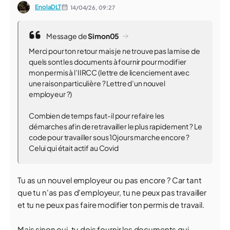
EnolaDLT
14/04/26,
09:27
Message de
Simon05
Merci pour ton retour mais je ne trouve pas la mise de
quels sont les documents à fournir pour modifier
mon permis à l’IIRCC (lettre de licenciement avec
une raison particulière ? Lettre d’un nouvel
employeur ?)
Combien de temps faut-il pour refaire les
démarches afin de retravailler le plus rapidement ? Le
code pour travailler sous 10jours marche encore ?
Celui qui était actif au Covid
Tu as un nouvel employeur ou pas encore ? Car tant
que tu n'as pas d'employeur, tu ne peux pas travailler
et tu ne peux pas faire modifier ton permis de travail.
Mais sinon oui, tu dois fournir les documents qui