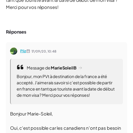
Merci pour vos réponses!
Réponses
Pliz
17/09/20,
10:48
Message de
MarieSoleilB
Bonjour, mon PVt à destination de la france a été
accepté. J’aimerais savoir si c’est possible de partir
en france en tant que touriste avant la date de début
de mon visa ? Merci pour vos réponses!
Bonjour Marie-Soleil,
Oui, c'est possible car les canadiens n'ont pas besoin