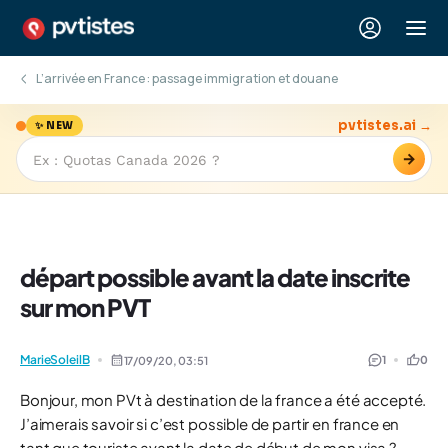
L’arrivée en France : passage immigration et douane
pvtistes.ai →
✨ NEW
→
départ possible avant la date inscrite
sur mon PVT
MarieSoleilB
1
0
17/09/20,
03:51
Bonjour, mon PVt à destination de la france a été accepté.
J’aimerais savoir si c’est possible de partir en france en
tant que touriste avant la date de début de mon visa ?