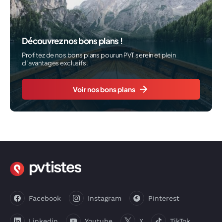
Découvrez nos bons plans !
Profitez de nos bons plans pour un PVT serein et plein
d’avantages exclusifs.
Voir nos bons plans
Facebook
Instagram
Pinterest
Linkedin
Youtube
X
TikTok