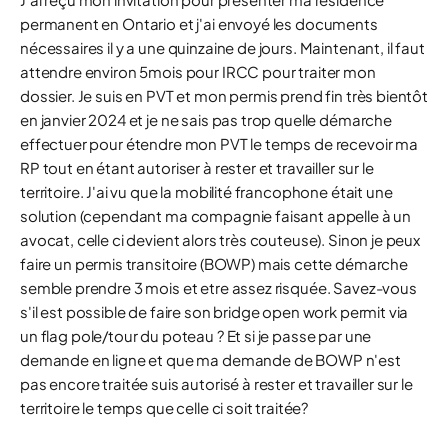
permanent en Ontario et j'ai envoyé les documents
nécessaires il y a une quinzaine de jours. Maintenant, il faut
attendre environ 5mois pour IRCC pour traiter mon
dossier. Je suis en PVT et mon permis prend fin très bientôt
en janvier 2024 et je ne sais pas trop quelle démarche
effectuer pour étendre mon PVT le temps de recevoir ma
RP tout en étant autoriser à rester et travailler sur le
territoire. J'ai vu que la mobilité francophone était une
solution (cependant ma compagnie faisant appelle à un
avocat, celle ci devient alors très couteuse). Sinon je peux
faire un permis transitoire (BOWP) mais cette démarche
semble prendre 3 mois et etre assez risquée. Savez-vous
s'il est possible de faire son bridge open work permit via
un flag pole/tour du poteau ? Et si je passe par une
demande en ligne et que ma demande de BOWP n'est
pas encore traitée suis autorisé à rester et travailler sur le
territoire le temps que celle ci soit traitée?