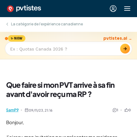
La catégorie de l'expérience canadienne
pvtistes.ai →
✨ NEW
→
Que faire si mon PVT arrive à sa fin
avant d'avoir reçu ma RP ?
SamP9
1
0
09/11/23,
21:16
Bonjour,
J'ai reçu mon invitation pour présenter ma residence