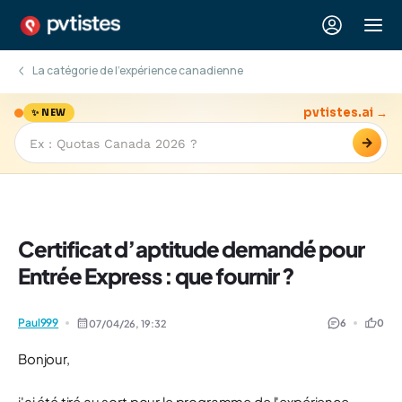
La catégorie de l'expérience canadienne
pvtistes.ai →
✨ NEW
→
Certificat d’aptitude demandé pour
Entrée Express : que fournir ?
Paul999
6
0
07/04/26,
19:32
Bonjour,
j'ai été tiré au sort pour le programme de l'expérience