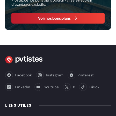
Profitez de nos bons plans pour un PVT serein et plein
d’avantages exclusifs.
Voir nos bons plans
Facebook
Instagram
Pinterest
Linkedin
Youtube
X
TikTok
LIENS UTILES