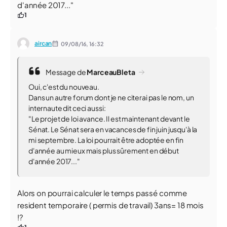
d'année 2017..."
1
aircan
09/08/16,
16:32
Message de
MarceauBleta
Oui, c'est du nouveau.
Dans un autre forum dont je ne citerai pas le nom, un
internaute dit ceci aussi:
"Le projet de loi avance. Il est maintenant devant le
Sénat. Le Sénat sera en vacances de fin juin jusqu'à la
mi septembre. La loi pourrait être adoptée en fin
d'année au mieux mais plus sûrement en début
d'année 2017..."
Alors on pourrai calculer le temps passé comme
resident temporaire ( permis de travail) 3ans= 18 mois
!?