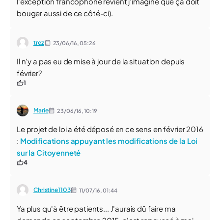
l'exception francophone revient j'imagine que ça doit
bouger aussi de ce côté-ci).
trez
23/06/16,
05:26
Il n'y a pas eu de mise à jour de la situation depuis
février?
1
Marie
23/06/16,
10:19
Le projet de loi a été déposé en ce sens en février 2016
:
Modifications appuyant les modifications de la Loi
sur la Citoyenneté
4
Christine1103
11/07/16,
01:44
Ya plus qu'à être patients... J'aurais dû faire ma