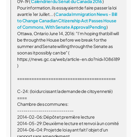
09-19 (
Calendrier du Sénat du Canada 2016
)
Pour information, ils essayaient de faire passer la loi
avant le 1er Juillet... (
Canada Immigration News - Bill
to Change Canadian Citizenship Act Passes House
of Commons, With Senate Approval Pending
)
Ottawa, Ontario June 14, 2016: "I’m hoping that bill will
be through the House before we break for the
summer and Senate willing through the Senate as
soon as it possibly can be" (
https://news.gc.ca/web/article-en.do?nid=1086189
)
=========================================
C-24 : (loi durcissant la demande de citoyenneté)
====
Chambre des communes:
---------------------------
2014-02-06: Dépôt et première lecture
2014-05-29: Deuxième lecture et renvoi à un comité
2014-06-04: Projet de loi ayant fait l’objet d’un
rapport sans amendement