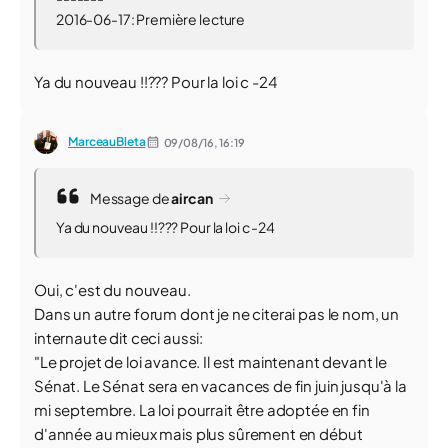
2016-06-17: Première lecture
Ya du nouveau !!??? Pour la loi c -24
MarceauBleta
09/08/16,
16:19
Message de
aircan
Ya du nouveau !!??? Pour la loi c -24
Oui, c'est du nouveau.
Dans un autre forum dont je ne citerai pas le nom, un
internaute dit ceci aussi:
"Le projet de loi avance. Il est maintenant devant le
Sénat. Le Sénat sera en vacances de fin juin jusqu'à la
mi septembre. La loi pourrait être adoptée en fin
d'année au mieux mais plus sûrement en début