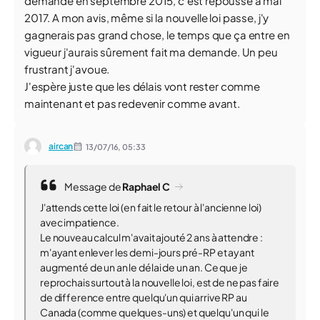
demande en septembre 2015, c'est repoussé à mai
2017. A mon avis, même si la nouvelle loi passe, j'y
gagnerais pas grand chose, le temps que ça entre en
vigueur j'aurais sûrement fait ma demande. Un peu
frustrant j'avoue.
J'espère juste que les délais vont rester comme
maintenant et pas redevenir comme avant.
aircan
13/07/16,
05:33
Message de
Raphael C
J'attends cette loi (en fait le retour à l'ancienne loi)
avec impatience.
Le nouveau calcul m'avait ajouté 2 ans à attendre :
m'ayant enlever les demi-jours pré-RP et ayant
augmenté de un an le délai de un an. Ce que je
reprochais surtout à la nouvelle loi, est de ne pas faire
de difference entre quelqu'un qui arrive RP au
Canada (comme quelques-uns) et quelqu'un qui le