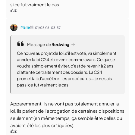
si ce fut vraiment le cas.
2
Marie
01/03/16,
03:57
Message de
Redwing
Ce nouveau projet de loi, s'il est voté, va simplement
annuler la loi C24 et revenir comme avant. Ce que je
voudrais simplement éviter, c'est de revenir à 2 ans
d'attente de traitement des dossiers. La C24
promettait d'accélérer les procédures... je ne sais
pas si ce fut vraiment le cas
Apparemment, ils ne vont pas totalement annuler la
loi. Ils parlent de l'abrogation de certaines dispositions
seulement (en même temps, ça semble être celles qui
avaient été les plus critiquées).
2