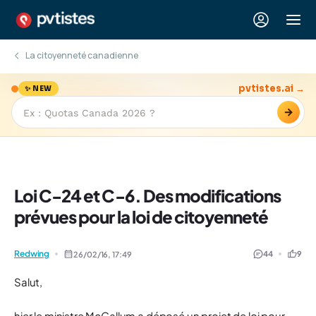
La citoyenneté canadienne
pvtistes.ai →
✨ NEW
→
Loi C-24 et C-6. Des modifications
prévues pour la loi de citoyenneté
Redwing
44
9
26/02/16,
17:49
Salut,
hier le ministre McCallum a déposé un projet de loi pour