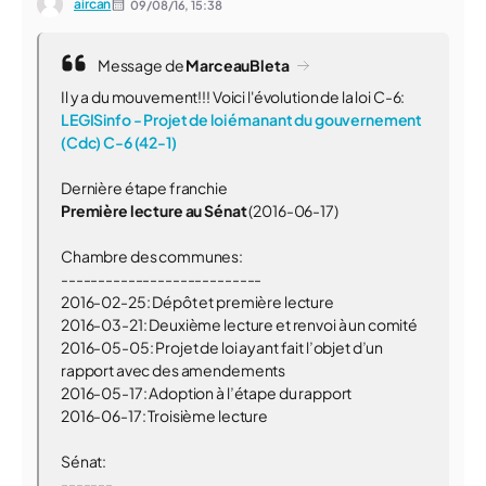
aircan
09/08/16,
15:38
Message de
MarceauBleta
Il y a du mouvement!!! Voici l'évolution de la loi C-6:
LEGISinfo - Projet de loi émanant du gouvernement
(Cdc) C-6 (42-1)
Dernière étape franchie
Première lecture au Sénat
(2016-06-17)
Chambre des communes:
---------------------------
2016-02-25: Dépôt et première lecture
2016-03-21: Deuxième lecture et renvoi à un comité
2016-05-05: Projet de loi ayant fait l’objet d’un
rapport avec des amendements
2016-05-17: Adoption à l’étape du rapport
2016-06-17: Troisième lecture
Sénat:
-------