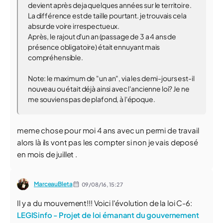
devient après deja quelques années sur le territoire.
La différence est de taille pourtant. je trouvais cela
absurde voire irrespectueux.
Après, le rajout d'un an (passage de 3 a 4 ans de
présence obligatoire) était ennuyant mais
compréhensible.
Note: le maximum de "un an", via les demi-jours est-il
nouveau ou était déjà ainsi avec l'ancienne loi? Je ne
me souviens pas de plafond, à l'époque.
meme chose pour moi 4 ans avec un permi de travail
alors là ils vont pas les compter si non je vais deposé
en mois de juillet .
MarceauBleta
09/08/16,
15:27
Il y a du mouvement!!! Voici l'évolution de la loi C-6:
LEGISinfo - Projet de loi émanant du gouvernement