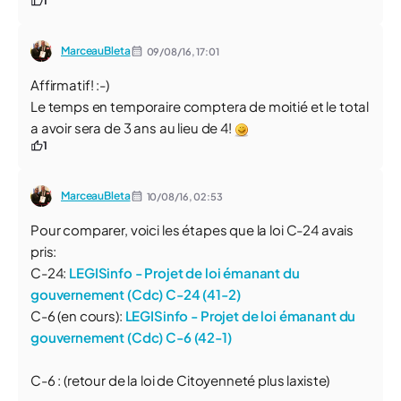
1
MarceauBleta
09/08/16,
17:01
Affirmatif! :-)
Le temps en temporaire comptera de moitié et le total
a avoir sera de 3 ans au lieu de 4!
1
MarceauBleta
10/08/16,
02:53
Pour comparer, voici les étapes que la loi C-24 avais
pris:
C-24:
LEGISinfo - Projet de loi émanant du
gouvernement (Cdc) C-24 (41-2)
C-6 (en cours):
LEGISinfo - Projet de loi émanant du
gouvernement (Cdc) C-6 (42-1)
C-6 : (retour de la loi de Citoyenneté plus laxiste)