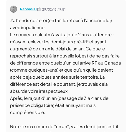
Raphael C
29/02/16,
17:51
J'attends cette loi (en fait le retour à l'ancienne loi)
avec impatience.
Le nouveau calcul m'avait ajouté 2 ans à attendre :
m'ayant enlever les demi-jours pré-RP et ayant
augmenté de un an le délai de un an. Ce que je
reprochais surtout à la nouvelle loi, est de ne pas faire
de difference entre quelqu'un qui arrive RP au Canada
(comme quelques-uns) et quelqu'un qui le devient
après deja quelques années sur le territoire. La
différence est de taille pourtant. je trouvais cela
absurde voire irrespectueux.
Après, le rajout d'un an (passage de 3 a 4 ans de
présence obligatoire) était ennuyant mais
compréhensible.
Note: le maximum de "un an", via les demi-jours est-il