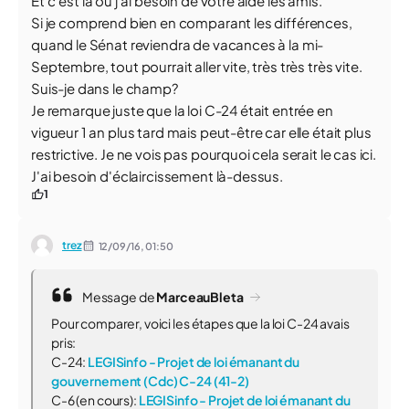
Et c'est là où j'ai besoin de votre aide les amis.
Si je comprend bien en comparant les différences,
quand le Sénat reviendra de vacances à la mi-
Septembre, tout pourrait aller vite, très très très vite.
Suis-je dans le champ?
Je remarque juste que la loi C-24 était entrée en
vigueur 1 an plus tard mais peut-être car elle était plus
restrictive. Je ne vois pas pourquoi cela serait le cas ici.
J'ai besoin d'éclaircissement là-dessus.
1
trez
12/09/16,
01:50
Message de
MarceauBleta
Pour comparer, voici les étapes que la loi C-24 avais
pris:
C-24:
LEGISinfo - Projet de loi émanant du
gouvernement (Cdc) C-24 (41-2)
C-6 (en cours):
LEGISinfo - Projet de loi émanant du