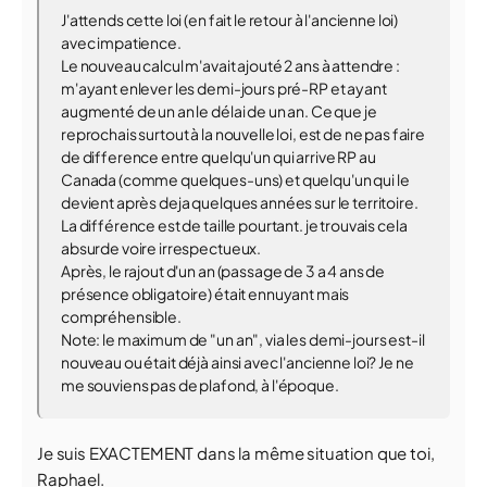
J'attends cette loi (en fait le retour à l'ancienne loi)
avec impatience.
Le nouveau calcul m'avait ajouté 2 ans à attendre :
m'ayant enlever les demi-jours pré-RP et ayant
augmenté de un an le délai de un an. Ce que je
reprochais surtout à la nouvelle loi, est de ne pas faire
de difference entre quelqu'un qui arrive RP au
Canada (comme quelques-uns) et quelqu'un qui le
devient après deja quelques années sur le territoire.
La différence est de taille pourtant. je trouvais cela
absurde voire irrespectueux.
Après, le rajout d'un an (passage de 3 a 4 ans de
présence obligatoire) était ennuyant mais
compréhensible.
Note: le maximum de "un an", via les demi-jours est-il
nouveau ou était déjà ainsi avec l'ancienne loi? Je ne
me souviens pas de plafond, à l'époque.
Je suis EXACTEMENT dans la même situation que toi,
Raphael.