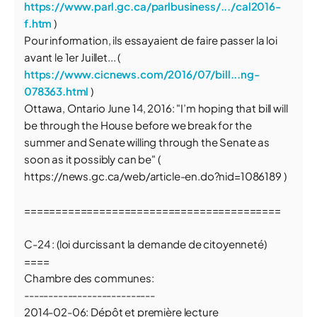
https://www.parl.gc.ca/parlbusiness/.../cal2016-
f.htm
)
Pour information, ils essayaient de faire passer la loi
avant le 1er Juillet... (
https://www.cicnews.com/2016/07/bill...ng-
078363.html
)
Ottawa, Ontario June 14, 2016: "I’m hoping that bill will
be through the House before we break for the
summer and Senate willing through the Senate as
soon as it possibly can be" (
https://news.gc.ca/web/article-en.do?nid=1086189 )
=========================================
C-24 : (loi durcissant la demande de citoyenneté)
====
Chambre des communes:
---------------------------
2014-02-06: Dépôt et première lecture