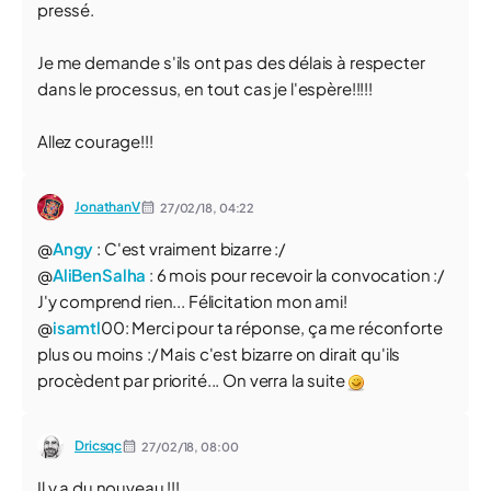
pressé.
Je me demande s'ils ont pas des délais à respecter
dans le processus, en tout cas je l'espère!!!!!
Allez courage!!!
JonathanV
27/02/18,
04:22
@
Angy
: C'est vraiment bizarre :/
@
AliBenSalha
: 6 mois pour recevoir la convocation :/
J'y comprend rien... Félicitation mon ami!
@
isamtl
00: Merci pour ta réponse, ça me réconforte
plus ou moins :/ Mais c'est bizarre on dirait qu'ils
procèdent par priorité... On verra la suite
Dricsqc
27/02/18,
08:00
Il y a du nouveau !!!