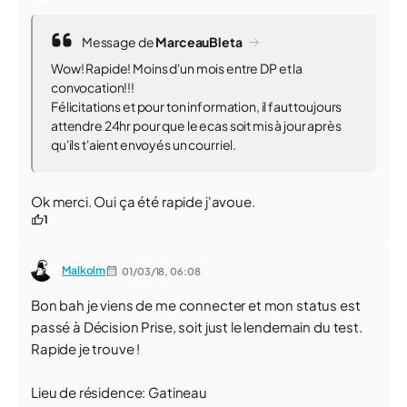
Message de
MarceauBleta
Wow! Rapide! Moins d'un mois entre DP et la
convocation!!!
Félicitations et pour ton information, il faut toujours
attendre 24hr pour que le ecas soit mis à jour après
qu'ils t'aient envoyés un courriel.
Ok merci. Oui ça été rapide j'avoue.
1
Malkolm
01/03/18,
06:08
Bon bah je viens de me connecter et mon status est
passé à Décision Prise, soit just le lendemain du test.
Rapide je trouve !
Lieu de résidence: Gatineau