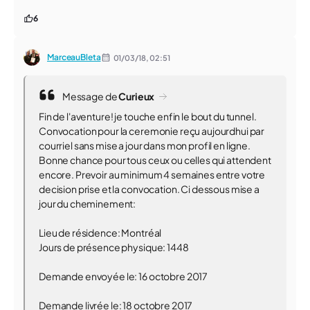
6
MarceauBleta
01/03/18,
02:51
Message de
Curieux
Fin de l'aventure! je touche enfin le bout du tunnel.
Convocation pour la ceremonie reçu aujourdhui par
courriel sans mise a jour dans mon profil en ligne.
Bonne chance pour tous ceux ou celles qui attendent
encore. Prevoir au minimum 4 semaines entre votre
decision prise et la convocation. Ci dessous mise a
jour du cheminement:
Lieu de résidence: Montréal
Jours de présence physique: 1448
Demande envoyée le: 16 octobre 2017
Demande livrée le: 18 octobre 2017