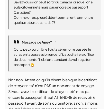
Savez vous si on peut sortir du Canada lorsque l'on a
eu la citoyenneté mais pas encore de passeport
Canadien?
Comme on est plus résident permanent, on montre
quoi au retour au canada ??
Message de
Angy*
Oui tu peux sortir! Une fois ta cérémonie passée tu
auras en ta possession un certificat qui te fera office
de document officiel en attendant d'avoir reçu ton
passeport
Non non. Attention qu'ils disent bien que le certificat
de citoyenneté n'est PAS un document de voyage.
Si vous avez le certificat de citoyenneté mais pas
encore le passeport, il faut ATTENDRE de recevoir le
passeport avant de sortir du territoire, sinon, à moins
d'avoir à faire avec un agent de bonne humeur, vous