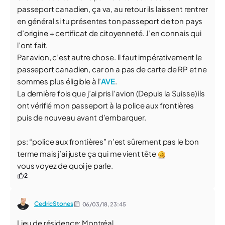
passeport canadien, ça va, au retour ils laissent rentrer
en général si tu présentes ton passeport de ton pays
d’origine + certificat de citoyenneté. J’en connais qui
l’ont fait.
Par avion, c’est autre chose. Il faut impérativement le
passeport canadien, car on a pas de carte de RP et ne
sommes plus éligible à l’
AVE
.
La dernière fois que j’ai pris l’avion (Depuis la Suisse) ils
ont vérifié mon passeport à la police aux frontières
puis de nouveau avant d’embarquer.
ps: “police aux frontières” n’est sûrement pas le bon
terme mais j’ai juste ça qui me vient tête
vous voyez de quoi je parle.
2
CedricStones
06/03/18,
23:45
Lieu de résidence: Montréal