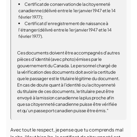
Certificat de conservation de la citoyenneté
canadienne (délivré entre le 1er janvier 1947 et le 14
février 1977);
Certificat d’enregistrement de naissance à
l’étranger (délivré entre le 1er janvier 1947 et le 14
février 1977).
Ces documents doivent être accompagnés d’autres
pièces d’identité (avec photo) émises par le
gouvernement du Canada. Le personnel chargé de
la vérification des documents doit avoir la certitude
que le passager est le titulaire légitime du document.
En cas de doute quant à l’identité ou la citoyenneté
du titulaire de ces documents, le titulaire peut être
envoyé à la mission canadienne la plus proche afin
que sa citoyenneté canadienne puisse être vérifiée
et qu’un passeport canadien puisse être émis."
Avec tout le respect, je pense que tu comprends mal
le site, il faut bien lire, le certificat de citoyenneté est