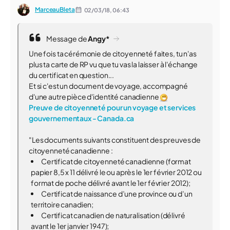
MarceauBleta
02/03/18,
06:43
Message de
Angy*
Une fois ta cérémonie de citoyenneté faites, tu n'as
plus ta carte de RP vu que tu vas la laisser à l'échange
du certificat en question...
Et si c'est un document de voyage, accompagné
d'une autre pièce d'identité canadienne
Preuve de citoyenneté pour un voyage et services
gouvernementaux - Canada.ca
"Les documents suivants constituent des preuves de
citoyenneté canadienne :
Certificat de citoyenneté canadienne (format
papier 8,5 x 11 délivré le ou après le 1er février 2012 ou
format de poche délivré avant le 1er février 2012);
Certificat de naissance d’une province ou d’un
territoire canadien;
Certificat canadien de naturalisation (délivré
avant le 1er janvier 1947);