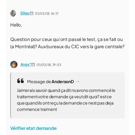
Ellleo
01/03/18,
16:17
Hello,
Question pour ceux qui ont passé le test, ça se fait ou
(a Montréal)? Aux bureaux du CIC vers la gare centrale?
Angy*
01/03/18,
19:53
Message de
AndersonD
Jaimerais savoir quand ça dit ns avons commencé le
traitement votre demande ça veut dit quoi? est ce
que quand ils ont reçu la demande ce nest pas deja
commence traiment
Vérifier etat demande