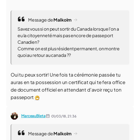
Message de
Malkolm
Savez vous si on peut sortir du Canada lorsque l'on a
eu la citoyenneté mais pas encore de passeport
Canadien?
Comme on est plus résident permanent, on montre
quoi au retour au canada ??
Oui tu peux sortir! Une fois ta cérémonie passée tu
auras en ta possession un certificat qui te fera office
de document officiel en attendant d'avoir reçu ton
passeport
MarceauBleta
01/03/18,
21:36
Message de
Malkolm