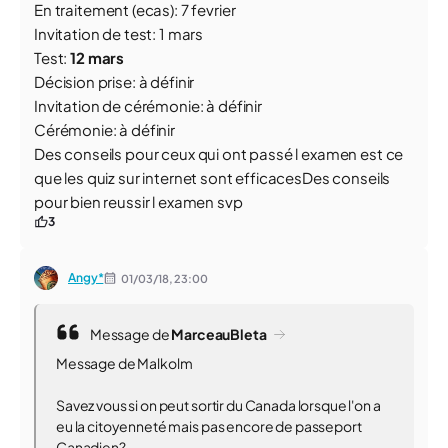
En traitement (ecas): 7 fevrier
Invitation de test: 1 mars
Test:
12 mars
Décision prise: à définir
Invitation de cérémonie: à définir
Cérémonie: à définir
Des conseils pour ceux qui ont passé l examen est ce
que les quiz sur internet sont efficacesDes conseils
pour bien reussir l examen svp
3
Angy*
01/03/18,
23:00
Message de
MarceauBleta
Message de Malkolm
Savez vous si on peut sortir du Canada lorsque l'on a
eu la citoyenneté mais pas encore de passeport
Canadien?