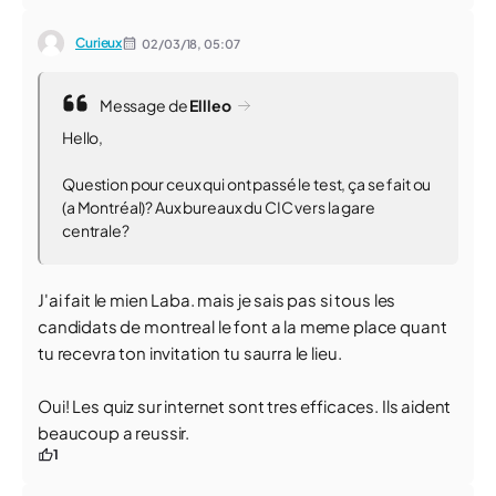
Curieux
02/03/18,
05:07
Message de
Ellleo
Hello,
Question pour ceux qui ont passé le test, ça se fait ou
(a Montréal)? Aux bureaux du CIC vers la gare
centrale?
J'ai fait le mien Laba. mais je sais pas si tous les
candidats de montreal le font a la meme place quant
tu recevra ton invitation tu saurra le lieu.
Oui! Les quiz sur internet sont tres efficaces. Ils aident
beaucoup a reussir.
1