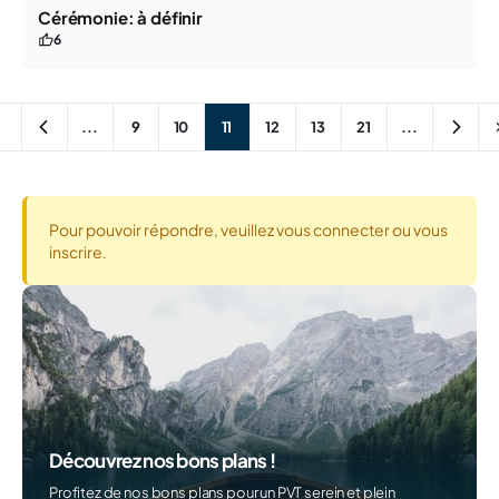
Cérémonie: à définir
6
...
9
10
11
12
13
21
...
Pour pouvoir répondre, veuillez vous connecter ou vous
inscrire.
Découvrez nos bons plans !
Profitez de nos bons plans pour un PVT serein et plein