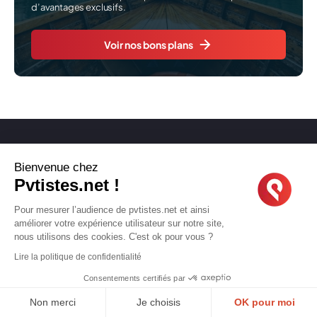
d’avantages exclusifs.
Voir nos bons plans
Bienvenue chez
Pvtistes.net !
Facebook
Instagram
Pinterest
Pour mesurer l’audience de pvtistes.net et ainsi
améliorer votre expérience utilisateur sur notre site,
Linkedin
Youtube
X
TikTok
nous utilisons des cookies. C'est ok pour vous ?
Lire la politique de confidentialité
Consentements certifiés par
LIENS UTILES
Non merci
Je choisis
OK pour moi