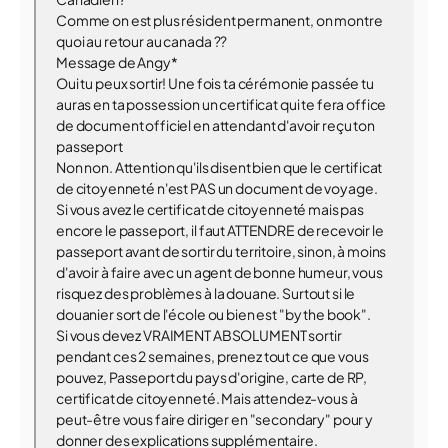
Comme on est plus résident permanent, on montre
quoi au retour au canada ??
Message de Angy*
Oui tu peux sortir! Une fois ta cérémonie passée tu
auras en ta possession un certificat qui te fera office
de document officiel en attendant d'avoir reçu ton
passeport
Non non. Attention qu'ils disent bien que le certificat
de citoyenneté n'est PAS un document de voyage.
Si vous avez le certificat de citoyenneté mais pas
encore le passeport, il faut ATTENDRE de recevoir le
passeport avant de sortir du territoire, sinon, à moins
d'avoir à faire avec un agent de bonne humeur, vous
risquez des problèmes à la douane. Surtout si le
douanier sort de l'école ou bien est "by the book".
Si vous devez VRAIMENT ABSOLUMENT sortir
pendant ces 2 semaines, prenez tout ce que vous
pouvez, Passeport du pays d'origine, carte de RP,
certificat de citoyenneté. Mais attendez-vous à
peut-être vous faire diriger en "secondary" pour y
donner des explications supplémentaire.