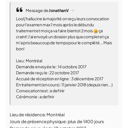
Message de
JonathanV
Lool j'hallucine la majorité on reçu leurs convocation
pour l'examen max 1 mois après le début du
traitement et moi ça va faire bientot 2 mois
ça
craint! J'ai envoyé un dossier plus que complet et ça
m'a pris beaucoup de temps pour le complété... Mais
bon!
Lieu : Montréal
Demande envoyée le : 14 octobre 2017
Demande reçu le : 22 octobre 2017
Accusé de réception en ligne : 3 décembre 2017
En traitement (en cours) : 11 janvier 2018 (depuis rien...)
Convocation test : a definir
Cérémonie : a definir
Lieu de résidence: Montréal
Jours de présence physique: plus de 1400 jours