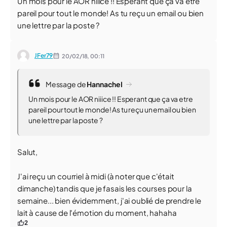
Un mois pour le AOR niiice !! Esperant que ça va etre
pareil pour tout le monde! As tu reçu un email ou bien
une lettre par la poste ?
JFer79
20/02/18,
00:11
Message de
HannacheI
Un mois pour le AOR niiice !! Esperant que ça va etre
pareil pour tout le monde! As tu reçu un email ou bien
une lettre par la poste ?
Salut,
J'ai reçu un courriel à midi (à noter que c'était
dimanche) tandis que je fasais les courses pour la
semaine... bien évidemment, j'ai oublié de prendre le
lait à cause de l'émotion du moment, hahaha
2