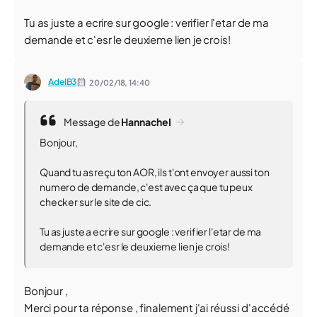
Tu as juste a ecrire sur google : verifier l'etar de ma
demande et c'esr le deuxieme lien je crois!
AdelB3
20/02/18,
14:40
Message de
HannacheI
Bonjour,
Quand tu as reçu ton AOR, ils t'ont envoyer aussi ton
numero de demande, c'est avec ça que tu peux
checker sur le site de cic.
Tu as juste a ecrire sur google : verifier l'etar de ma
demande et c'esr le deuxieme lien je crois!
Bonjour ,
Merci pour ta réponse , finalement j'ai réussi d'accédé