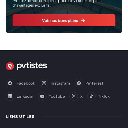
Profitez de nos bons plans pour un PVT serein et plein
d’avantages exclusifs.
Voir nos bons plans
Facebook
Instagram
Pinterest
Linkedin
Youtube
X
TikTok
LIENS UTILES