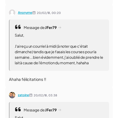
Anonyme
20/02/18,
00:20
Message de
JFer79
Salut,
J'ai reçu un courriel à midi (à noter que c'était
dimanche) tandis que je fasais les courses pour la
semaine... bien évidemment, j'ai oublié de prendre le
lait à cause de l'émotion du moment, hahaha
Ahaha félicitations !!
zatoine
20/02/18,
03:38
Message de
JFer79
Salut,