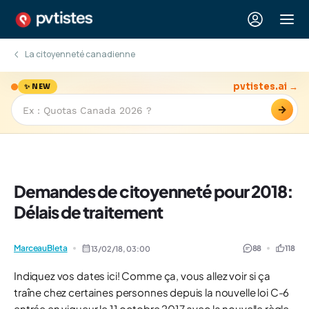
La citoyenneté canadienne
pvtistes.ai →
✨ NEW
→
Demandes de citoyenneté pour 2018:
Délais de traitement
MarceauBleta
88
118
13/02/18,
03:00
Indiquez vos dates ici! Comme ça, vous allez voir si ça
traîne chez certaines personnes depuis la nouvelle loi C-6
entrée en vigueur le 11 octobre 2017 avec la nouvelle règle