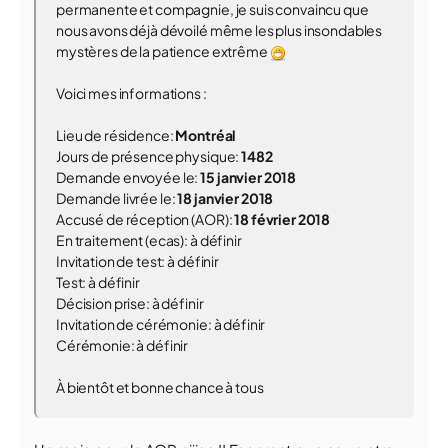
permanente et compagnie, je suis convaincu que
nous avons déjà dévoilé même les plus insondables
mystères de la patience extrême
Voici mes informations :
Lieu de résidence:
Montréal
Jours de présence physique:
1482
Demande envoyée le:
15 janvier 2018
Demande livrée le:
18 janvier 2018
Accusé de réception (AOR):
18 février 2018
En traitement (ecas): à définir
Invitation de test: à définir
Test: à définir
Décision prise: à définir
Invitation de cérémonie: à définir
Cérémonie: à définir
À bientôt et bonne chance à tous