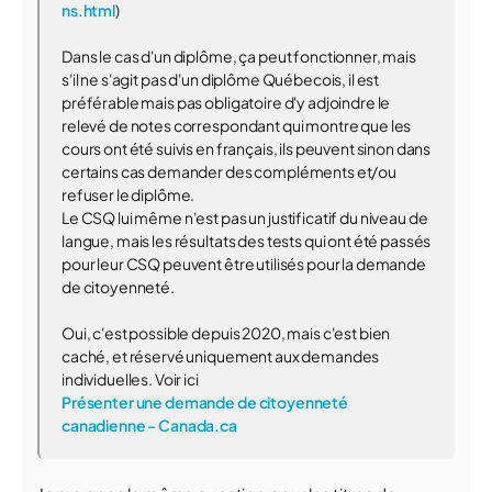
ns.html
)
Dans le cas d'un diplôme, ça peut fonctionner, mais
s'il ne s'agit pas d'un diplôme Québecois, il est
préférable mais pas obligatoire d'y adjoindre le
relevé de notes correspondant qui montre que les
cours ont été suivis en français, ils peuvent sinon dans
certains cas demander des compléments et/ou
refuser le diplôme.
Le CSQ lui même n'est pas un justificatif du niveau de
langue, mais les résultats des tests qui ont été passés
pour leur CSQ peuvent être utilisés pour la demande
de citoyenneté.
Oui, c'est possible depuis 2020, mais c'est bien
caché, et réservé uniquement aux demandes
individuelles. Voir ici
Présenter une demande de citoyenneté
canadienne - Canada.ca