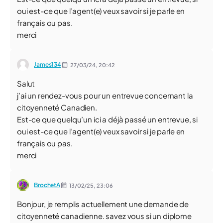
oui est-ce que l’agent(e) veux savoir si je parle en
français ou pas.
merci
James134
27/03/24,
20:42
Salut
j’ai un rendez-vous pour un entrevue concernant la
citoyenneté Canadien.
Est-ce que quelqu’un ici a déjà passé un entrevue, si
oui est-ce que l’agent(e) veux savoir si je parle en
français ou pas.
merci
BrochetA
13/02/25,
23:06
Bonjour, je remplis actuellement une demande de
citoyenneté canadienne. savez vous si un diplome