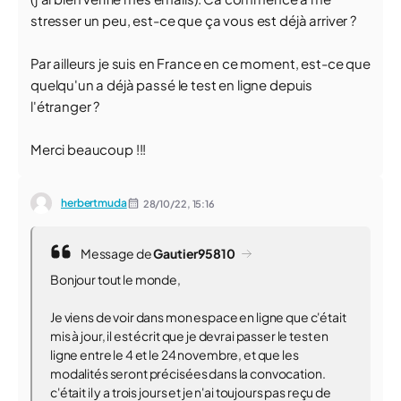
stresser un peu, est-ce que ça vous est déjà arriver ?
Par ailleurs je suis en France en ce moment, est-ce que
quelqu'un a déjà passé le test en ligne depuis
l'étranger ?
Merci beaucoup !!!
herbertmuda
28/10/22,
15:16
Message de
Gautier95810
Bonjour tout le monde,
Je viens de voir dans mon espace en ligne que c'était
mis à jour, il est écrit que je devrai passer le test en
ligne entre le 4 et le 24 novembre, et que les
modalités seront précisées dans la convocation.
c'était il y a trois jours et je n'ai toujours pas reçu de