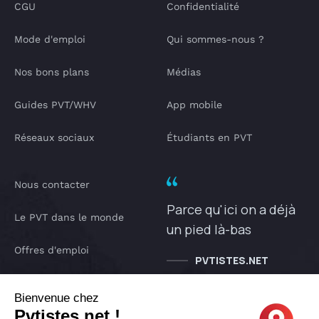
CGU
Confidentialité
Mode d'emploi
Qui sommes-nous ?
Nos bons plans
Médias
Guides PVT/WHV
App mobile
Réseaux sociaux
Étudiants en PVT
Nous contacter
Parce qu'ici on a déjà
Le PVT dans le monde
un pied là-bas
Offres d'emploi
PVTISTES.NET
Notre Podcast
Bienvenue chez
Pvtistes.net !
IA pvtistes