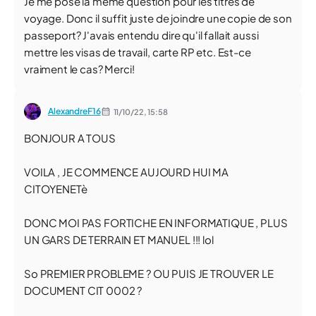
Je me pose la même question pour les titres de
voyage. Donc il suffit juste de joindre une copie de son
passeport? J'avais entendu dire qu'il fallait aussi
mettre les visas de travail, carte RP etc. Est-ce
vraiment le cas? Merci!
AlexandreF16
11/10/22,
15:58
BONJOUR A TOUS
VOILA , JE COMMENCE AUJOURD HUI MA
CITOYENETè
DONC MOI PAS FORTICHE EN INFORMATIQUE , PLUS
UN GARS DE TERRAIN ET MANUEL !!! lol
So PREMIER PROBLEME ? OU PUIS JE TROUVER LE
DOCUMENT CIT 0002 ?