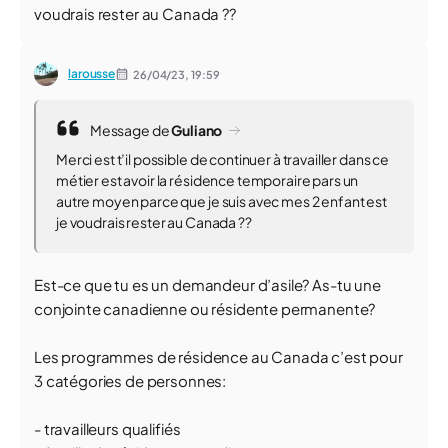
voudrais rester au Canada ??
larousse
26/04/23,
19:59
Message de
Guliano
Merci est t’il possible de continuer à travailler dans ce
métier est avoir la résidence temporaire pars un
autre moyen parce que je suis avec mes 2 enfant est
je voudrais rester au Canada ??
Est-ce que tu es un demandeur d’asile? As-tu une
conjointe canadienne ou résidente permanente?
Les programmes de résidence au Canada c’est pour
3 catégories de personnes:
- travailleurs qualifiés