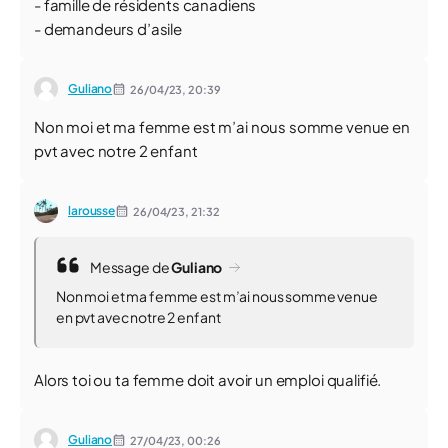
- famille de résidents canadiens
- demandeurs d’asile
Guliano
26/04/23,
20:39
Non moi et ma femme est m’ai nous somme venue en
pvt avec notre 2 enfant
larousse
26/04/23,
21:32
Message de
Guliano
Non moi et ma femme est m’ai nous somme venue
en pvt avec notre 2 enfant
Alors toi ou ta femme doit avoir un emploi qualifié.
Guliano
27/04/23,
00:26