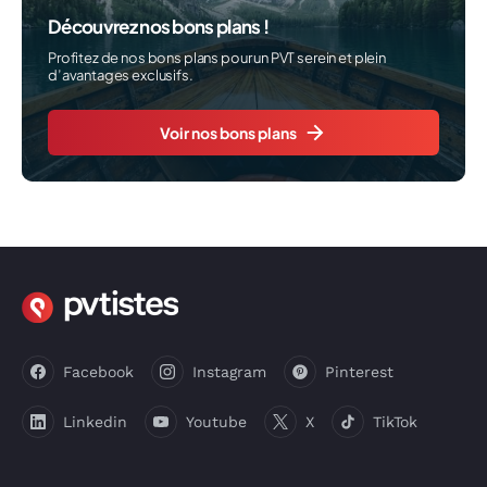
Découvrez nos bons plans !
Profitez de nos bons plans pour un PVT serein et plein
d’avantages exclusifs.
Voir nos bons plans
Facebook
Instagram
Pinterest
Linkedin
Youtube
X
TikTok