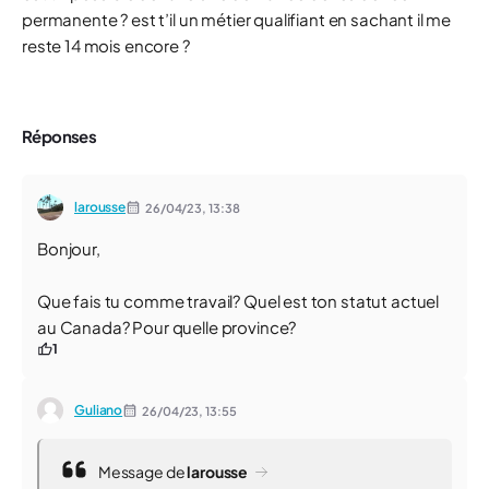
permanente ? est t’il un métier qualifiant en sachant il me
reste 14 mois encore ?
Réponses
larousse
26/04/23,
13:38
Bonjour,
Que fais tu comme travail? Quel est ton statut actuel
au Canada? Pour quelle province?
1
Guliano
26/04/23,
13:55
Message de
larousse