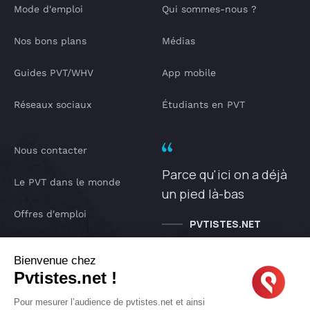
Mode d'emploi
Qui sommes-nous ?
Nos bons plans
Médias
Guides PVT/WHV
App mobile
Réseaux sociaux
Étudiants en PVT
Nous contacter
Parce qu'ici on a déjà
Le PVT dans le monde
un pied là-bas
Offres d'emploi
PVTISTES.NET
Notre Podcast
Bienvenue chez
Pvtistes.net !
IA pvtistes
Pour mesurer l’audience de pvtistes.net et ainsi