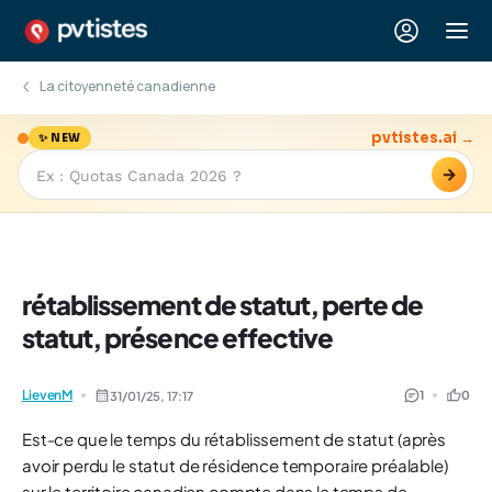
La citoyenneté canadienne
pvtistes.ai →
✨ NEW
→
rétablissement de statut, perte de
statut, présence effective
LievenM
1
0
31/01/25,
17:17
Est-ce que le temps du rétablissement de statut (après
avoir perdu le statut de résidence temporaire préalable)
sur le territoire canadien compte dans le temps de