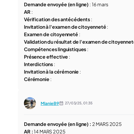
Demande envoyée (en ligne)
:
16 mars
AR
:
Vérification des antécédents
:
Invitation à l'examen de citoyenneté
:
Examen de citoyenneté
:
Validation du résultat de l'examen de citoyennet
Compétences linguistiques
:
Présence effective
:
Interdictions
:
Invitation à la cérémonie
:
Cérémonie
:
MlanieB9
27/03/25,
01:35
Demande envoyée (en ligne) :
2 MARS 2025
AR :
14 MARS 2025