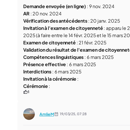
Demande envoyée (en ligne)
:
9 nov. 2024
AR
:
20 nov. 2024
Vérification des antécédents
:
20 janv. 2025
Invitation à l'examen de citoyenneté
: apparu le
2
2025
(à faire entre le
14 févr. 2025
et le
15 mars 2
Examen de citoyenneté
:
21 févr. 2025
Validation du résultat de l'examen de citoyennet
Compétences linguistiques
:
6 mars 2025
Présence effective
:
6 mars 2025
Interdictions
:
6 mars 2025
Invitation à la cérémonie
:
Cérémonie
:
1
AmlieM
19/03/25,
07:28