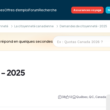
ues
Offres d'emploi
Forum
Recherche
Assurances voyage
N
enneté
La citoyenneté canadienne
Demandes de citoyenneté - 2025
te répond en quelques secondes
 - 2025
38
12
Québec, QC, Canada