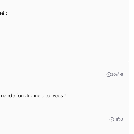
té :
20
8
emande fonctionne pour vous ?
1
0