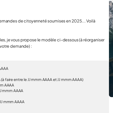
x demandes de citoyenneté soumises en 2025... Voilà
es, je vous propose le modèle ci-dessous (à réorganiser
 votre demande) :
AAAA
A
(à faire entre le
JJ mmm AAAA
et
JJ mmm AAAA
)
mm AAAA
JJ mmm AAAA
JJ mmm AAAA