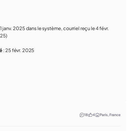
1 janv. 2025
dans le système, courriel reçu le
4 févr.
025
)
é
:
25 févr. 2025
18
4
Paris, France