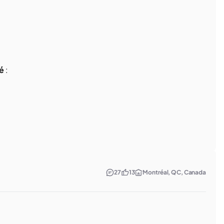
é
:
27
13
Montréal, QC, Canada