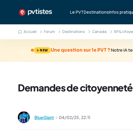
Le PVT
Destinations
Infos pratiq
Accueil
Forum
Destinations
Canada
RP & citoy
Notre IA 
Une question sur le PVT ?
✨ NEW
Demandes de citoyenneté
BlueGiant
-
04/02/25,
22:11