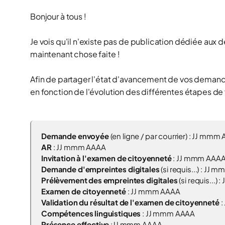
Bonjour à tous !
Je vois qu'il n'existe pas de publication dédiée au
maintenant chose faite !
Afin de partager l'état d'avancement de vos demand
en fonction de l'évolution des différentes étapes de
Demande envoyée
(
en ligne
/
par courrier
) :
JJ mmm 
AR
:
JJ mmm AAAA
Invitation à l'examen de citoyenneté
:
JJ mmm AAA
Demande d'empreintes digitales
(
si requis...
) :
JJ m
Prélèvement des empreintes digitales
(
si requis...
) :
Examen de citoyenneté
:
JJ mmm AAAA
Validation du résultat de l'examen de citoyenneté
:
Compétences linguistiques
:
JJ mmm AAAA
Présence effective
:
JJ mmm AAAA