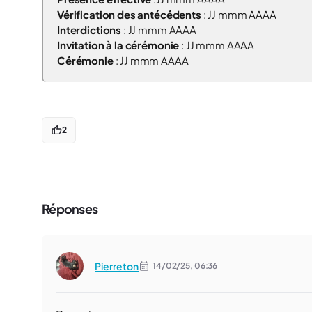
Vérification des antécédents
:
JJ mmm AAAA
Interdictions
:
JJ mmm AAAA
Invitation à la cérémonie
:
JJ mmm AAAA
Cérémonie
:
JJ mmm AAAA
2
Réponses
Pierreton
14/02/25,
06:36