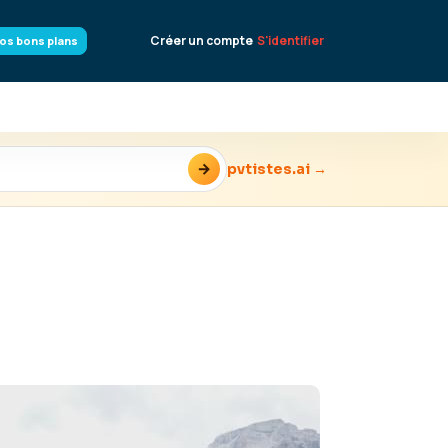
Créer un compte
S'identifier
os bons plans
→
pvtistes.ai →