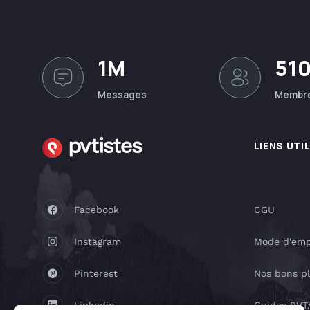
1M
51
Messages
Membr
LIENS UTI
Facebook
CGU
Instagram
Mode d'emp
Pinterest
Nos bons p
Linkedin
Guides PV