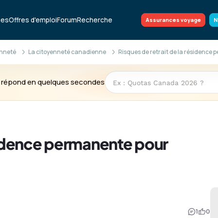
ues
Offres d'emploi
Forum
Recherche
Assurances voyage
N
enneté
La citoyenneté canadienne
Risques de retrait de la résidenc
te répond en quelques secondes
ésidence permanente pour
1
0