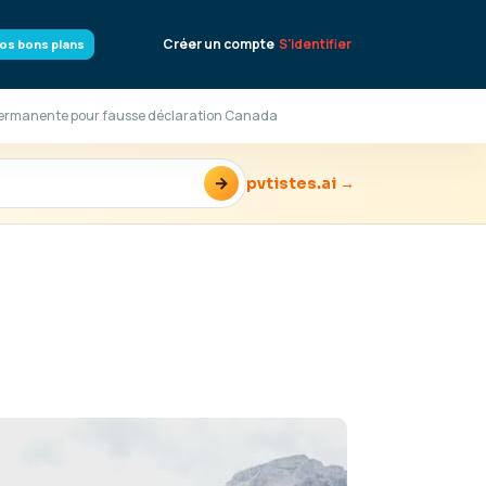
Créer un compte
S'identifier
os bons plans
e permanente pour fausse déclaration Canada
→
pvtistes.ai →