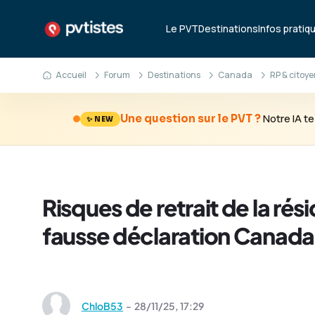
Le PVT
Destinations
Infos pratiq
Accueil
Forum
Destinations
Canada
RP & citoy
Notre IA 
Une question sur le PVT ?
✨ NEW
Risques de retrait de la r
fausse déclaration Canada
ChloB53
-
28/11/25,
17:29