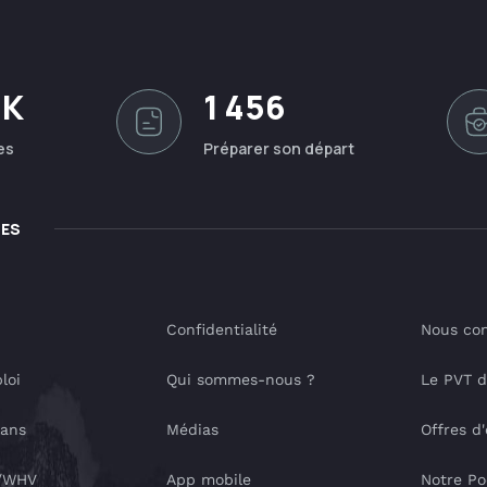
0K
1 456
es
Préparer son départ
LES
Confidentialité
Nous con
loi
Qui sommes-nous ?
Le PVT 
lans
Médias
Offres d
T/WHV
App mobile
Notre Po