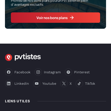
Profitez de nos bons plans pour un PVT serein et plein
d’avantages exclusifs.
Voir nos bons plans
Facebook
Instagram
Pinterest
Linkedin
Youtube
X
TikTok
LIENS UTILES