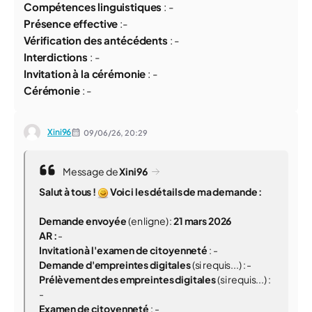
Compétences linguistiques
:
-
Présence effective
:-
Vérification des antécédents
: -
Interdictions
: -
Invitation à la cérémonie
:
-
Cérémonie
:
-
Xini96
09/06/26,
20:29
Message de
Xini96
Salut à tous !
Voici les détails de ma demande :
Demande envoyée
(
en ligne
) :
21 mars 2026
AR :
-
Invitation à l'examen de citoyenneté
: -
Demande d'empreintes digitales
(
si requis...) :
-
Prélèvement des empreintes digitales
(
si requis...) :
-
Examen de citoyenneté
:
-