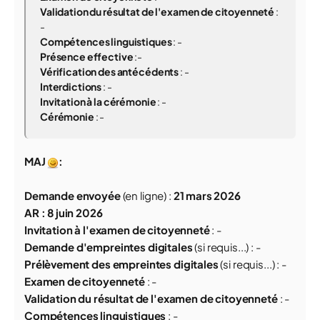
Validation du résultat de l'examen de citoyenneté
:
-
Compétences linguistiques
:
-
Présence effective
:-
Vérification des antécédents
: -
Interdictions
: -
Invitation à la cérémonie
:
-
Cérémonie
:
-
MAJ
:
Demande envoyée
(
en ligne
) :
21 mars 2026
AR : 8 juin 2026
Invitation à l'examen de citoyenneté
: -
Demande d'empreintes digitales
(
si requis...) :
-
Prélèvement des empreintes digitales
(
si requis...) :
-
Examen de citoyenneté
:
-
Validation du résultat de l'examen de citoyenneté
:
-
Compétences linguistiques
:
-