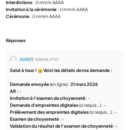
Interdictions
:
JJ mmm AAAA
Invitation à la cérémonie
:
JJ mmm AAAA
Cérémonie
:
JJ mmm AAAA
Réponses
Xini96
11/05/26,
17:53
Salut à tous !
Voici les détails de ma demande :
Demande envoyée
(
en ligne
) :
21 mars 2026
AR :
-
Invitation à l'examen de citoyenneté
: -
Demande d'empreintes digitales
(
si requis...) :
-
Prélèvement des empreintes digitales
(
si requis...) :
-
Examen de citoyenneté
:
-
Validation du résultat de l'examen de citoyenneté
:
-