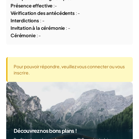
Présence effective
:-
Vérification des antécédents
: -
Interdictions
: -
Invitation à la cérémonie
:
-
Cérémonie
:
-
Pour pouvoir répondre, veuillez vous connecter ou vous
inscrire.
Découvrez nos bons plans !