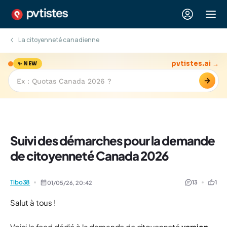
La citoyenneté canadienne
pvtistes.ai →
✨ NEW
→
Suivi des démarches pour la demande
de citoyenneté Canada 2026
Tibo38
13
1
01/05/26,
20:42
Salut à tous !
Voici le feed dédié à la demande de citoyenneté
version