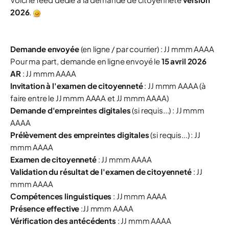
2026
.
Demande envoyée
(
en ligne /
par courrier) :
JJ mmm AAAA
Pour ma part, demande en ligne envoyé le
15 avril 2026
AR
:
JJ mmm AAAA
Invitation à l'examen de citoyenneté
:
JJ mmm AAAA (à
faire entre le
JJ mmm AAAA et
JJ mmm AAAA)
Demande d'empreintes digitales
(
si requis...) :
JJ mmm
AAAA
Prélèvement des empreintes digitales
(
si requis...) :
JJ
mmm AAAA
Examen de citoyenneté
:
JJ mmm AAAA
Validation du résultat de l'examen de citoyenneté
:
JJ
mmm AAAA
Compétences linguistiques
:
JJ mmm AAAA
Présence effective
:
JJ mmm AAAA
Vérification des antécédents
:
JJ mmm AAAA