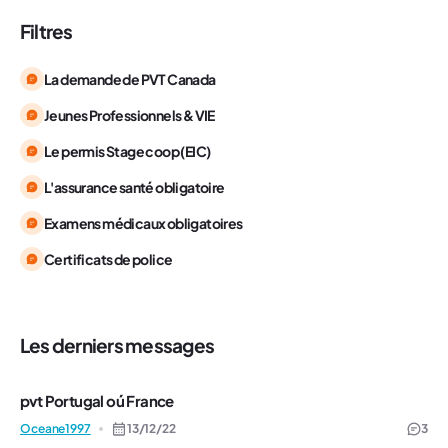
Filtres
La demande de PVT Canada
Jeunes Professionnels & VIE
Le permis Stage coop (EIC)
L'assurance santé obligatoire
Examens médicaux obligatoires
Certificats de police
Les derniers messages
pvt Portugal oú France
Oceane1997
13/12/22
3