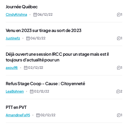
Journée Québec
CindyKrishna
06/12/22
1
Venu en 2023 sur tirage au sort de 2023
Justinefz
06/12/22
1
Déjà ouvert une session IRCC pour un stage mais est il
toujours d’actualité pour un
axou98
02/12/22
1
Refus Stage Coop - Cause : Citoyenneté
LeaBohnen
02/12/22
2
PTT en PVT
AmandineFa95
02/12/22
1