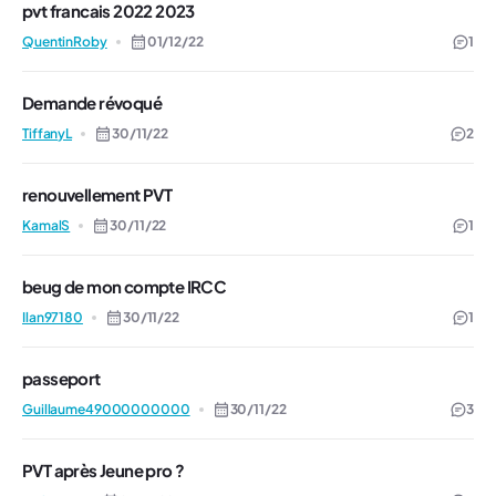
pvt francais 2022 2023
QuentinRoby
01/12/22
1
Demande révoqué
TiffanyL
30/11/22
2
renouvellement PVT
KamalS
30/11/22
1
beug de mon compte IRCC
Ilan97180
30/11/22
1
passeport
Guillaume49000000000
30/11/22
3
PVT après Jeune pro ?