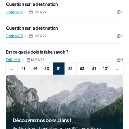
Question sur la destination
FlorianeF5
19/11/22
2
Question sur la destination
FlorianeF5
19/11/22
2
Est ce que je dois le faire savoir ?
EARLYYX
16/11/22
3
...
41
49
50
51
52
53
61
101
...
Découvrez nos bons plans !
Profitez de nos bons plans pour un PVT serein et plein