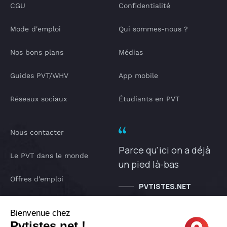
CGU
Confidentialité
Mode d'emploi
Qui sommes-nous ?
Nos bons plans
Médias
Guides PVT/WHV
App mobile
Réseaux sociaux
Étudiants en PVT
Nous contacter
Parce qu'ici on a déjà
Le PVT dans le monde
un pied là-bas
Offres d'emploi
PVTISTES.NET
Notre Podcast
Bienvenue chez
Pvtistes.net !
IA pvtistes