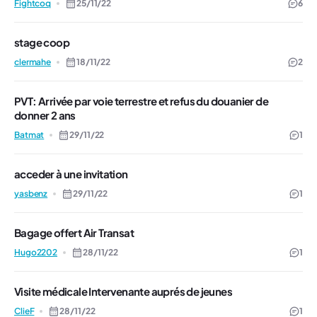
Fightcoq
25/11/22
6
stage coop
clermahe
18/11/22
2
PVT: Arrivée par voie terrestre et refus du douanier de
donner 2 ans
Batmat
29/11/22
1
acceder à une invitation
yasbenz
29/11/22
1
Bagage offert Air Transat
Hugo2202
28/11/22
1
Visite médicale Intervenante auprés de jeunes
ClieF
28/11/22
1