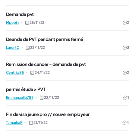
Demande pvt
Mpepin
25/11/22
2
Deande de PVT pendant permis fermé
LurentC
22/11/22
3
Remission de cancer - demande de pvt
CynthiaS5
24/11/22
2
permis étude > PVT
Emmanuelle789
22/11/22
1
Fin de visa jeune pro // nouvel employeur
TamarhaP
21/11/22
4