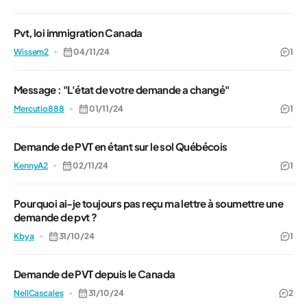
Pvt, loi immigration Canada
Wissem2
04/11/24
1
Message : "L'état de votre demande a changé"
Mercutio888
01/11/24
1
Demande de PVT en étant sur le sol Québécois
KennyA2
02/11/24
1
Pourquoi ai-je toujours pas reçu ma lettre à soumettre une
demande de pvt ?
Kbya
31/10/24
1
Demande de PVT depuis le Canada
NellCascales
31/10/24
2