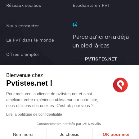
Réseaux sociaux
Étudiants en PVT
Nous contacter
Parce qu'ici on a déjà
Le PVT dans le monde
un pied là-bas
Offres d'emploi
PVTISTES.NET
Notre Podcast
Bienvenue chez
Pvtistes.net !
IA pvtistes
Pour mesurer l’audience de pvtistes.net et ainsi
améliorer votre expérience utilisateur sur notre site,
nous utilisons des cookies. C'est ok pour vous ?
Copyright © 2005-2026 pvtistes.net
Lire la politique de confidentialité
Pvtistes® est une marque déposée. Tous droits réservés.
Consentements certifiés par
Non merci
Je choisis
OK pour moi