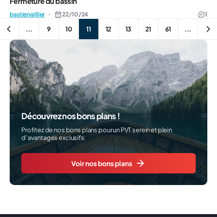
Fermeture du bassin
bastiengillier
22/10/24
1
...
9
10
11
12
13
21
61
...
Découvrez nos bons plans !
Profitez de nos bons plans pour un PVT serein et plein
d’avantages exclusifs.
Voir nos bons plans