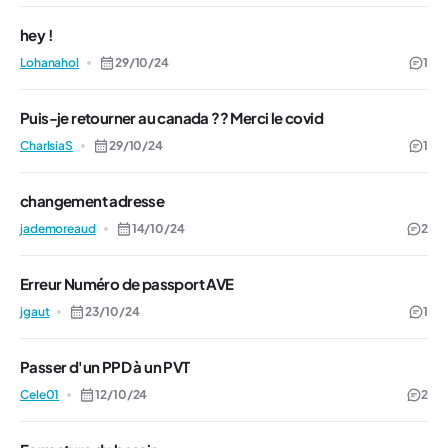
hey !
Lohanahol
29/10/24
1
Puis-je retourner au canada ?? Merci le covid
CharlsiaS
29/10/24
1
changement adresse
jademoreaud
14/10/24
2
Erreur Numéro de passport AVE
jgaut
23/10/24
1
Passer d'un PPD à un PVT
Cele01
12/10/24
2