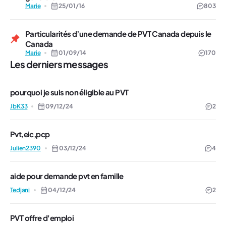
Marie
25/01/16
803
Particularités d’une demande de PVT Canada depuis le
Canada
Marie
01/09/14
170
Les derniers messages
pourquoi je suis non éligible au PVT
JbK33
09/12/24
2
Pvt,eic,pcp
Julien2390
03/12/24
4
aide pour demande pvt en famille
Tedjani
04/12/24
2
PVT offre d'emploi