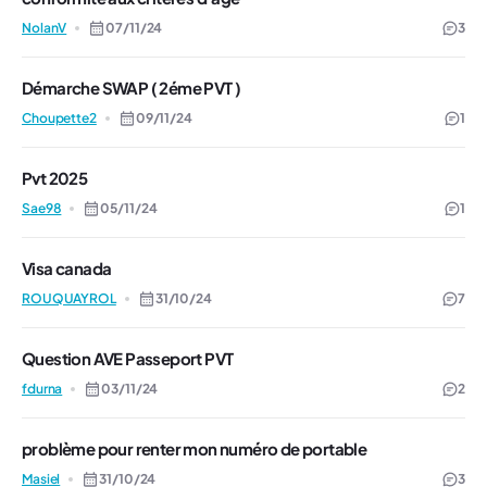
NolanV
07/11/24
3
Démarche SWAP ( 2éme PVT )
Choupette2
09/11/24
1
Pvt 2025
Sae98
05/11/24
1
Visa canada
ROUQUAYROL
31/10/24
7
Question AVE Passeport PVT
fdurna
03/11/24
2
problème pour renter mon numéro de portable
Masiel
31/10/24
3