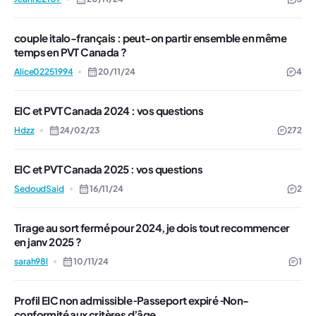
couple italo-français : peut-on partir ensemble en même
temps en PVT Canada ?
Alice02251994
20/11/24
4
EIC et PVT Canada 2024 : vos questions
Hdzz
24/02/23
272
EIC et PVT Canada 2025 : vos questions
SedoudSaid
16/11/24
2
Tirage au sort fermé pour 2024, je dois tout recommencer
en janv 2025 ?
sarah98l
10/11/24
1
Profil EIC non admissible ⁃Passeport expiré ⁃Non-
conformité aux critères d’âge