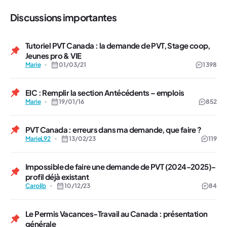
Discussions importantes
Tutoriel PVT Canada : la demande de PVT, Stage coop,
Jeunes pro & VIE
Marie
01/03/21
1 398
EIC : Remplir la section Antécédents – emplois
Marie
19/01/16
852
PVT Canada : erreurs dans ma demande, que faire ?
MarieL92
13/02/23
119
Impossible de faire une demande de PVT (2024-2025)-
profil déjà existant
Carolib
10/12/23
84
Le Permis Vacances-Travail au Canada : présentation
générale