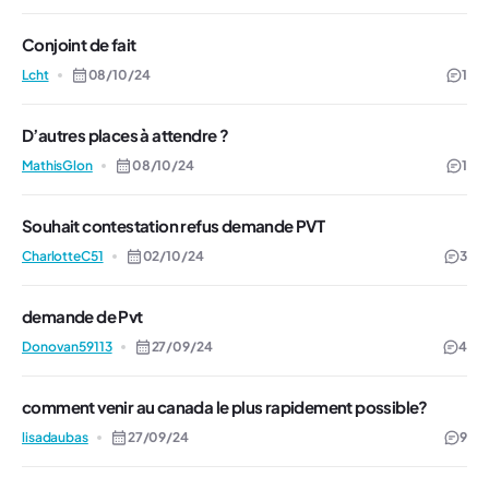
Conjoint de fait
Lcht
08/10/24
1
D’autres places à attendre ?
MathisGlon
08/10/24
1
Souhait contestation refus demande PVT
CharlotteC51
02/10/24
3
demande de Pvt
Donovan59113
27/09/24
4
comment venir au canada le plus rapidement possible?
lisadaubas
27/09/24
9