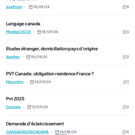
izzafttam
18/09/24
5
Langage canada
Mireille031023
18/09/24
6
Etudes étranger, domiciliation pays d'origine
Alexfren
18/09/24
2
PVT Canada: obligation residence France ?
ManonHnr
14/09/24
1
Pvt 2025
Dourouk
12/09/24
2
Demande d'éclaircissement
GANSAGNE2580ADAMA
26/08/24
4