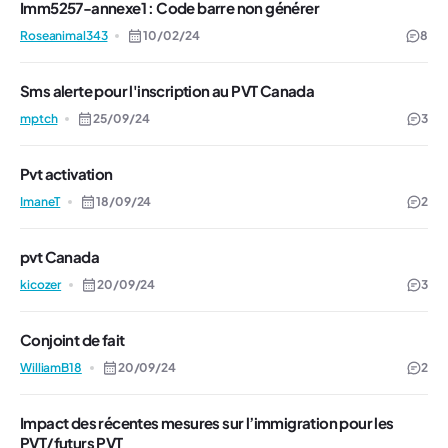
Imm5257-annexe1 : Code barre non générer
Roseanimal343
10/02/24
8
Sms alerte pour l'inscription au PVT Canada
mptch
25/09/24
3
Pvt activation
ImaneT
18/09/24
2
pvt Canada
kicozer
20/09/24
3
Conjoint de fait
WilliamB18
20/09/24
2
Impact des récentes mesures sur l’immigration pour les
PVT/futurs PVT