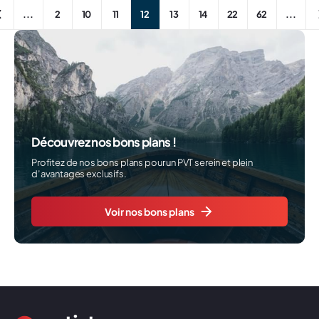
...
2
10
11
12
13
14
22
62
...
Découvrez nos bons plans !
Profitez de nos bons plans pour un PVT serein et plein
d’avantages exclusifs.
Voir nos bons plans