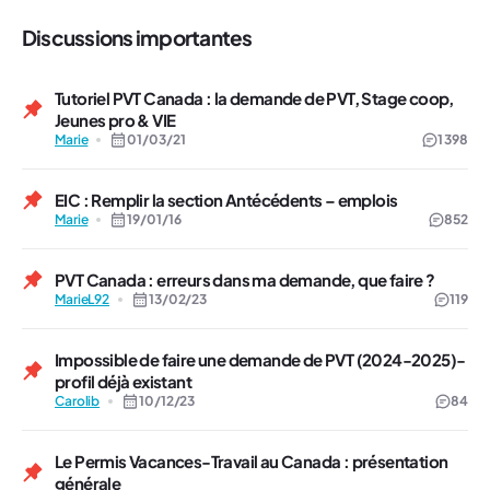
Discussions importantes
Tutoriel PVT Canada : la demande de PVT, Stage coop,
Jeunes pro & VIE
Marie
01/03/21
1 398
EIC : Remplir la section Antécédents – emplois
Marie
19/01/16
852
PVT Canada : erreurs dans ma demande, que faire ?
MarieL92
13/02/23
119
Impossible de faire une demande de PVT (2024-2025)-
profil déjà existant
Carolib
10/12/23
84
Le Permis Vacances-Travail au Canada : présentation
générale