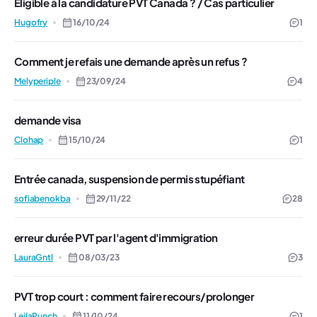
Eligible à la candidature PVT Canada ? / Cas particulier
Hugofry
16/10/24
1
Comment je refais une demande après un refus ?
Melyperiple
23/09/24
4
demande visa
Clohap
15/10/24
1
Entrée canada, suspension de permis stupéfiant
sofiabenokba
29/11/22
28
erreur durée PVT par l'agent d'immigration
LauraGntl
08/03/23
3
PVT trop court : comment faire recours/prolonger
LeilaPunch
11/10/24
1