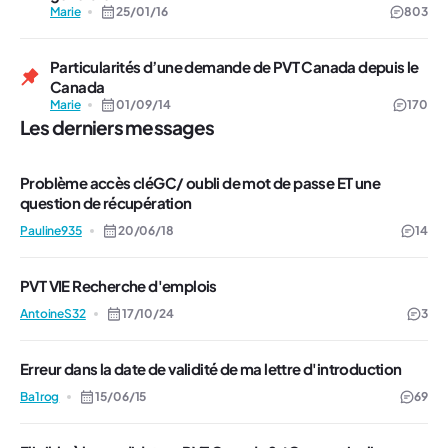
Marie
25/01/16
803
Particularités d’une demande de PVT Canada depuis le
Canada
Marie
01/09/14
170
Les derniers messages
Problème accès cléGC/ oubli de mot de passe ET une
question de récupération
Pauline935
20/06/18
14
PVT VIE Recherche d'emplois
AntoineS32
17/10/24
3
Erreur dans la date de validité de ma lettre d'introduction
Ba1rog
15/06/15
69