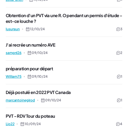
Obtention d'un PVT via une R.O pendant un permis d'étude -
est-ce louche ?
lusunsun
12/10/24
3
J'ai recrée un numéro AVE
sampnl26
09/10/24
2
préparation pour départ
William75
09/10/24
1
Déjà postulé en 2022 PVT Canada
marcantoinegirod
09/10/24
1
PVT - RDV Tour du poteau
Lio22
10/09/24
4