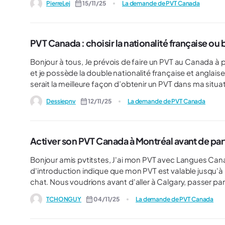
PierreLej
15/11/25
La demande de PVT Canada
PVT Canada : choisir la nationalité française ou
Bonjour à tous, Je prévois de faire un PVT au Canada à partir de l’année prochaine. J’ai 30 ans (31 ans en janvier 2026)
et je possède la double nationalité française et anglaise. J’habite ac
serait la meilleure façon d’obtenir un PVT dans ma situation. Pensez-vous qu’il serait préférable de le fair
nationalité britannique (pas de tirage au sort car moins de demande?) ? Est-ce un problè
Dessiepnv
12/11/25
La demande de PVT Canada
France ? Faut-il justifier d’une adresse au Royaume-Uni ? Merci d’avance pour vos conseils et vos reto
d’expérience ! À bientôt, Dessie
Activer son PVT Canada à Montréal avant de parti
Bonjour amis pvtitstes, J'ai mon PVT avec Langues Canada, école de Calgary pour 12 semaines de cours. Ma lettre
d'introduction indique que mon PVT est valable jusqu'
chat. Nous voudrions avant d'aller à Calgary, passer par Montréal pour une semaine chez des amis, car ma
compagne est en fauteuil roulant et ça permettrait de cou
TCHONGUY
04/11/25
La demande de PVT Canada
aussi de couper le voyage pour le chat). J'ai vu que je ne pourrais pas activer mon pvt à Calgary sans ressortir du
territoire canadien, je ne pourrais donc pas me rendre d