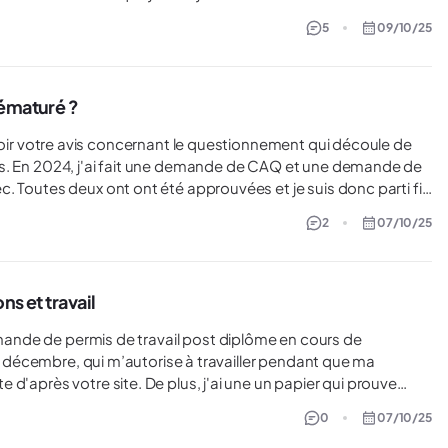
que de ne pas l'obtenir ? Ou est-ce que je dois passer par un
5
09/10/25
s, pour obtenir des cours de langue et avoir la certitude, en
parmi les premiers) ?
rématuré ?
e de
. Toutes deux ont ont été approuvées et je suis donc parti fin
récupérer mon permis d'études à l'aéroport en arrivant au
2
07/10/25
les imprévues m'ont forcé à rentrer en France au bout de
. A mon retour, j'avais contacté l'IRCC pour les prévenir de
 suis pas sûr que ma situation fut bien comprise de leur côté,
s et travail
a ferme volonté...
u 9 décembre, qui m’autorise à travailler pendant que ma
d'après votre site. De plus, j'ai une un papier qui prouve
enir
0
07/10/25