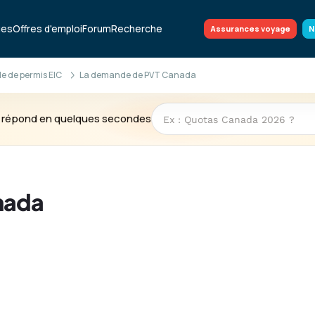
ues
Offres d'emploi
Forum
Recherche
Assurances voyage
N
 de permis EIC
La demande de PVT Canada
te répond en quelques secondes
nada