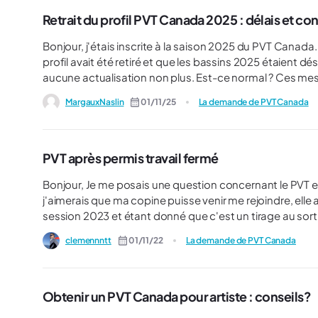
surement. Est-ce que vous pensez qu'il serait possible de l'activer directement à Montréal à mon arrivée PUIS de me
rendre à Calgary ? Ma lettre d'introduction n'indique aucunement l'école de Calgary ou Langues Canada, l'agent
Retrait du profil PVT Canada 2025 : délais et 
aurait il des raisons de me refuser ou de le savoir ?
Bonjour, j'étais inscrite à la saison 2025 du PVT Cana
profil avait été retiré et que les bassins 2025 étaient
aucune actualisation non plus. Est-ce normal ? Ces messages p
seconde tentative de PVT pour la saison 2026, je ne vo
MargauxNaslin
01/11/25
La demande de PVT Canada
mon profil.
PVT après permis travail fermé
Bonjour, Je me posais une question concernant le PVT et le permis travail fermé. Je suis actuellement au Canada et
j'aimerais que ma copine puisse venir me rejoindre, elle
session 2023 et étant donné que c'est un tirage au sort rien n'est sûr..). J'ai actuellement u
avec un employeur, donc nous pouvons faire les démarch
clemennntt
01/11/22
La demande de PVT Canada
me rejoindre. Mais un problème se pose : dans 8 mois je dois changer de ville suite à un stage, et avec un permis travail
fermé elle ne pourra pas me rejoindre puisque son emplo
Obtenir un PVT Canada pour artiste : conseils?