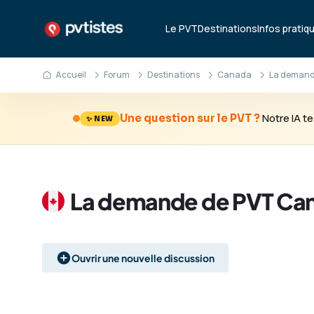
Le PVT
Destinations
Infos pratiq
Accueil
Forum
Destinations
Canada
La demande
Notre IA 
Une question sur le PVT ?
✨ NEW
La demande de PVT Ca
Ouvrir une nouvelle discussion