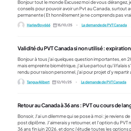
Bonjour tout le monde Excusez moi de vous dérangez, je suis nouveaux dans les parages Je voudrais avoir des
conseils pour pouvoir avoir un Pvt au Canada, surtout 
permanente ( Et honnêtement je ne comprends pas vraimen
avec le type de profils que j'ai) Pour vous expliqué je suis un jeune homme de 23ans, qui travail dans un cabaret en tant
HarleyBoy666
15/10/25
La demande de PVT Canada
que serveur mais je reste comme Intermittent du Spectacl
vraiment commencé à travailler dedans il y a peu près 5 et demi Et je voulais donc savoir comme
exactement, oui je suis bien au courant que je serais 
moins trouver un job un peu plus stable au Canada pour pouvoir vraiment parti
Validité du PVT Canada si non utilisé : expiratio
pourrait m'aider pour donner des conseils ou autres, po
Bonjour à tous j'ai quelques question importantes, en 2024
mais empreinte biométrique, j'ai lue partout qu'il falais s
rendu pour raison personnel, j'ai pour projet d'y repartir 
espérant etre tirer en meme temps ou dans l'année, mai
TanguyAlibert
12/10/25
La demande de PVT Canada
par contre sur mon dossier qu'il expire en 2029/01/20 
Retour au Canada à 36 ans : PVT ou cours de lan
Bonsoir, J'ai un dilemme qui se pose à moi : je reviens de 2 ans au Canada, où j'étais parti avec un visa étudiant, puis un
post diplôme. J'aimerais y retourner, et l'option du PVT m'intéresse grandement. Le problème, c'est que je vais avoir
36 ans fin juin 2026, et donc j'étudie toutes les options possibles. Est-ce que je dois juste laisser 