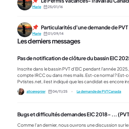
Le Permis Vacances-Travail au Canada
Marie
25/01/16
Particularités d’une demande de PVT
Marie
01/09/14
Les derniers messages
Pas de notification de clôture du bassin EIC 202
Inscrite dans le bassin PVT d'EIC pendant l'année 2025, 
compte IRCC ou dans mes mails. Est-ce normal ? Est-ce que d'autres sont dans ce cas ? Dans un article de
Pvtistes.net, il est indiqué que les candidat·es encore i
d’IRCC informant de la clôture des bassins, et voir appar
aliceregnier
04/11/25
La demande de PVT Canada
Expiration du profil ». Or, je n'ai que la lettre « Bienvenue au bassin » de mon
Bugs et difficultés demandes EIC 2018 - ... (PVT
Comme l'an dernier, nous ouvrons une discussion sur les