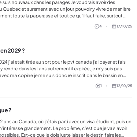
au Québec et surement avec un jour pouvoir y vivre de manière
t toute la paperasse et tout ce qu'il faut faire, surtout
4
17/10/25
e, je chante depuis que je suis petit un peu partout et j'ai
nt m'y prendre
obligé de mettre le spectacle de côté pendant un moment et du
r Mais voilà est ce que quelqu'un
n en 2029 ?
ur pouvoir avoir un PVT?
 j'ai etait tirée au sort pour le pvt canada j'ai payer et fais
'y rendre dans les 1ans autrement il expirée, je m'y suis pas
avec ma copine je me suis donc re inscrit dans le bassin en
s ce qui m'intrigue c'est que je me suis pas rendu au canada
1
12/10/25
merci à tous pour vos réponses
gue ?
le destin faire les