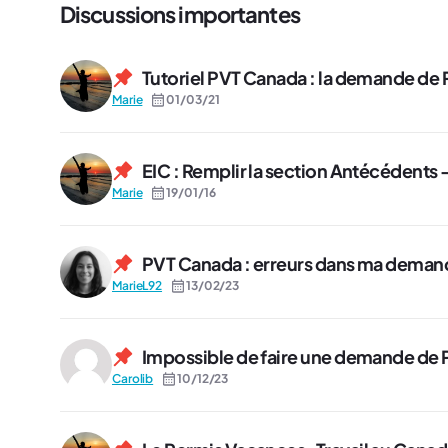
Discussions importantes
Tutoriel PVT Canada : la demande de 
Marie
01/03/21
EIC : Remplir la section Antécédents 
Marie
19/01/16
PVT Canada : erreurs dans ma demand
MarieL92
13/02/23
Impossible de faire une demande de P
Carolib
10/12/23