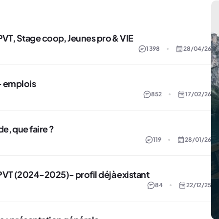
PVT, Stage coop, Jeunes pro & VIE
1 398
28/04/26
– emplois
852
17/02/26
e, que faire ?
119
28/01/26
VT (2024-2025)- profil déjà existant
84
22/12/25