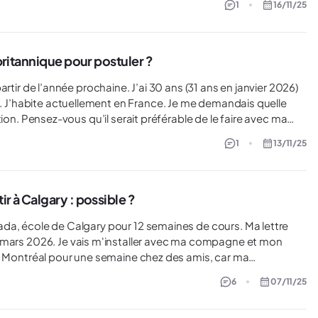
1
16/11/25
 britannique pour postuler ?
tuellement en France. Je me demandais quelle
e avec ma
me si j’ai une adresse en
1
13/11/25
urs
r à Calgary : possible ?
à mars 2026. Je vais m'installer avec ma compagne et mon
per le trajet et lui permettrait de se reposer (ça permettrait
6
07/11/25
irectement à Calgary et je devrais faire un détour par les USA