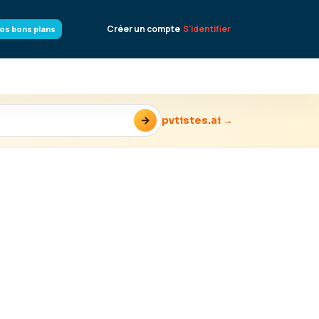
Créer un compte
S'identifier
os bons plans
→
pvtistes.ai →