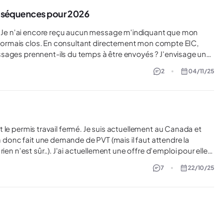
conséquences pour 2026
da. Je n'ai encore reçu aucun message m'indiquant que mon
 désormais clos. En consultant directement mon compte EIC,
rennent-ils du temps à être envoyés ? J'envisage une
udrais pas être empêchée à cause d'une non mise à jour de
2
04/11/25
 a donc fait une demande de PVT (mais il faut attendre la
ne offre d'emploi pour elle
es pour qu'elle obtienne un permis travail fermé et puisse
7
22/10/25
yeur du permis travail fermé sera dans mon ancienne ville.