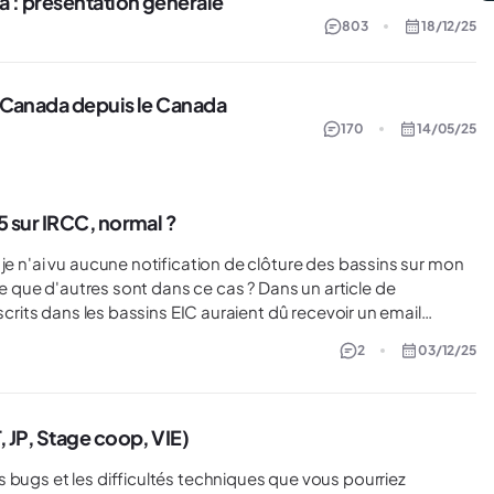
 : présentation générale
803
18/12/25
 Canada depuis le Canada
170
14/05/25
5 sur IRCC, normal ?
je n'ai vu aucune notification de clôture des bassins sur mon
nscrits dans les bassins EIC auraient dû recevoir un email
aître sur leur compte IRCC les lettres « Bassin fermé » et «
2
03/12/25
 côté. Juste pour être sûre que tout
fonctionne bien et que je n'ai pas fait d'erreur, en prévision de la saison 2026 notamment... Merci, Alice
, JP, Stage coop, VIE)
 bugs et les difficultés techniques que vous pourriez