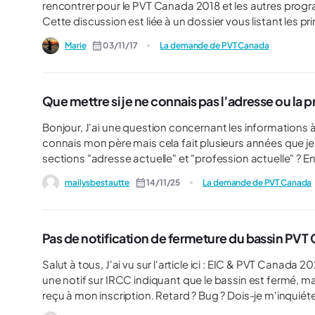
rencontrer pour le PVT Canada 2018 et les autres prog
Cette discussion est liée à un dossier vous listant les pr
bugs et problèmes sur l'interface pour EIC (PVT, JP, Stage coop). Nous vous invitons à consulter ce
Marie
03/11/17
La demande de PVT Canada
poser une question sur la suite de cette discussion pour
donné. Parmi les difficultés que nous traitons dans notre dossier, nous pouvons citer les exemples suivants : - J'ai reçu
un mail m'indiquant une mise à jour, mais rien n'a changé sur 
modifier un élément de ma demande, mais je n'y arrive pas, que dois-je faire ? - J'
Que mettre si je ne connais pas l’adresse ou la 
ou mon nom d'utilisateur...
Bonjour, J'ai une question concernant les informations à fournir pour le document "Renseignements sur la famille". Je
connais mon père mais cela fait plusieurs années que je n
sections "adresse actuelle" et "profession actuelle" ? En
Cordialement.
mailysbestautte
14/11/25
La demande de PVT Canada
Pas de notification de fermeture du bassin PVT
Salut à tous, J'ai vu sur l'article ici : EIC & PVT Canada 2025 : saison terminee ! -- qu'on est censé avoir reçu un mail et
une notif sur IRCC indiquant que le bassin est fermé, mais je n'ai rien reçu. Le seul mess