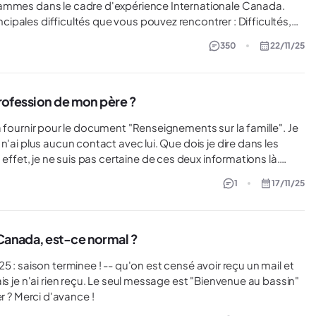
rammes dans le cadre d'expérience Internationale Canada.
incipales difficultés que vous pouvez rencontrer : Difficultés,
 dossier avant de
350
22/11/25
 voir si une solution à votre problème n'a pas encore été
mon compte, est-ce que c'est normal ? - Je souhaite
ai un souci avec mon mot de passe
profession de mon père ?
'ai plus aucun contact avec lui. Que dois je dire dans les
 effet, je ne suis pas certaine de ces deux informations là.
1
17/11/25
 Canada, est-ce normal ?
age est "Bienvenue au bassin"
reçu à mon inscription. Retard ? Bug ? Dois-je m'inquiéter ? Merci d'avance !