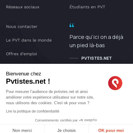
Réseaux sociaux
Étudiants en PVT
Nous contacter
Parce qu'ici on a déjà
Le PVT dans le monde
un pied là-bas
Offres d'emploi
PVTISTES.NET
Notre Podcast
Bienvenue chez
Pvtistes.net !
IA pvtistes
Pour mesurer l’audience de pvtistes.net et ainsi
améliorer votre expérience utilisateur sur notre site,
nous utilisons des cookies. C'est ok pour vous ?
Copyright © 2005-2026 pvtistes.net
Lire la politique de confidentialité
Pvtistes® est une marque déposée. Tous droits réservés.
Consentements certifiés par
Non merci
Je choisis
OK pour moi