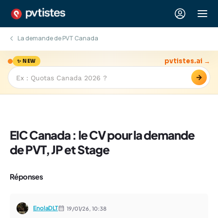
La demande de PVT Canada
pvtistes.ai →
✨ NEW
→
EIC Canada : le CV pour la demande
de PVT, JP et Stage
Réponses
EnolaDLT
19/01/26,
10:38