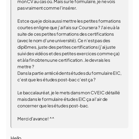
mon CV au cas où. Mais sur le formulaire, je ne vois
pas vraiment comme l’insérer.
Est ce que je dois aussi mettre les petites formations
courtes en ligne que j’ai fais sur Coursera ? J’ai eu à la
suite de ces petites formations des certifications
(avec le nom d’une université). Ce n’est pas des
diplômes, juste des petites certifications (j’ai juste
suivi des vidéos et des petites exercices comme ça)
et à la fin obtenu une certification. Je devrais les
mettre ?
Dans la partie antécédents études du formulaire EIC,
c’est que les études post-bac c’est ça ?
Le baccalauréat, je le mets dans mon CV EIC détaillé
mais dans le formulaire études EIC ça a l’air de
concerner que les études post-bac.
Merci d'avance! ^^
Hello,