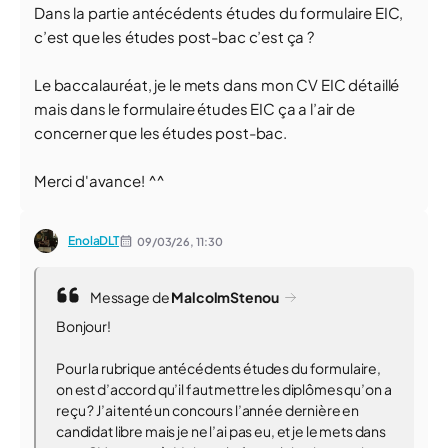
Dans la partie antécédents études du formulaire EIC,
c’est que les études post-bac c’est ça ?
Le baccalauréat, je le mets dans mon CV EIC détaillé
mais dans le formulaire études EIC ça a l’air de
concerner que les études post-bac.
Merci d'avance! ^^
EnolaDLT
09/03/26,
11:30
Message de
MalcolmStenou
Bonjour!
Pour la rubrique antécédents études du formulaire,
on est d’accord qu’il faut mettre les diplômes qu’on a
reçu ? J’ai tenté un concours l’année dernière en
candidat libre mais je ne l’ai pas eu, et je le mets dans