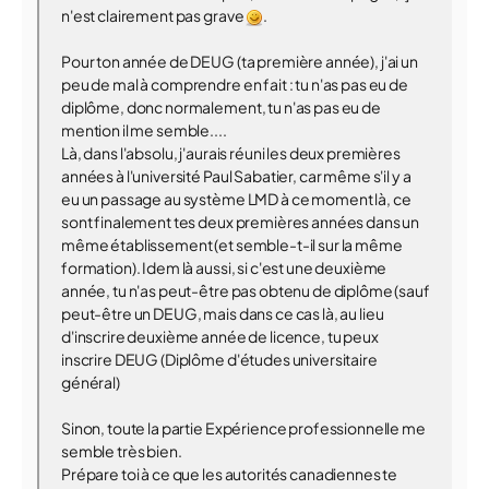
n'est clairement pas grave
.
Pour ton année de DEUG (ta première année), j'ai un
peu de mal à comprendre en fait : tu n'as pas eu de
diplôme, donc normalement, tu n'as pas eu de
mention il me semble....
Là, dans l'absolu, j'aurais réuni les deux premières
années à l'université Paul Sabatier, car même s'il y a
eu un passage au système LMD à ce moment là, ce
sont finalement tes deux premières années dans un
même établissement (et semble-t-il sur la même
formation). Idem là aussi, si c'est une deuxième
année, tu n'as peut-être pas obtenu de diplôme (sauf
peut-être un DEUG, mais dans ce cas là, au lieu
d'inscrire deuxième année de licence, tu peux
inscrire DEUG (Diplôme d'études universitaire
général)
Sinon, toute la partie Expérience professionnelle me
semble très bien.
Prépare toi à ce que les autorités canadiennes te