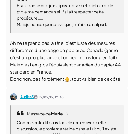
Etant donné que je n'ai pas trouvé cette info pour les
pvt je me demandais si il fallait respecter cette
procédure.....
Mais je pense que non vu que je n'ai lu sa nul part.
Ah ne te prend pas la tête, c'est juste des mesures
différentes d'une page de papier au Canada (genre
c'est un peu plus large et un peu moins long en fait).
Mais c'est en gros l'équivalent canadien du papier A4,
standard en France.
Donc non, pas forcément
, tout va bien de ce côté.
Aurlien5
12/02/15,
12:30
Message de
Marie
Comme on le dit dans l'article en lien avec cette
discussion, le problème réside dans le fait qu'il existe