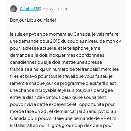
Caroline35
12/02/15,
03:01
Bonjour Lilou ou Marie!
je suis en pvt en ce moment au Canada, je vais refaire
une demande pour 2015 du coup au niveau de mon cv
pour l adresse actuelle, et le telephone je me
demande si je dois indiquer mes coordonnees
canadiennes ou si je dois mettre une adresse
francaise ainsi qu un numero de tel francais? merci les
filles et bravo pour tout le travail que vous faites, je
remercie chaque jour ce programme d exister!! c est
une chance incroyable et je suis toujours partagee
entre le desir de voir tous ceux qui le souhaitent
pouvoir vivre cette experience et l opportunite pour
moi de faire un 2d , et dernier car j ai 35 ans, pvt ici au
Canada pour pouvoir faire une demande de RP et m
installer la!! ah oui!!! : gros gros coup de coeur pour