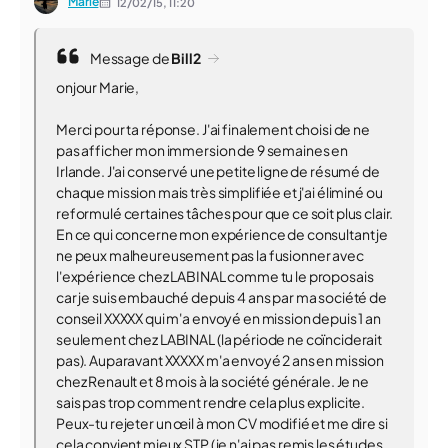
Marie
12/02/15,
11:20
Message de
Bill2
onjour Marie,
Merci pour ta réponse. J'ai finalement choisi de ne
pas afficher mon immersion de 9 semaines en
Irlande. J'ai conservé une petite ligne de résumé de
chaque mission mais très simplifiée et j'ai éliminé ou
reformulé certaines tâches pour que ce soit plus clair.
En ce qui concerne mon expérience de consultant je
ne peux malheureusement pas la fusionner avec
l'expérience chez LABINAL comme tu le proposais
car je suis embauché depuis 4 ans par ma société de
conseil XXXXX qui m'a envoyé en mission depuis 1 an
seulement chez LABINAL (la période ne coïnciderait
pas). Auparavant XXXXX m'a envoyé 2 ans en mission
chez Renault et 8 mois à la société générale. Je ne
sais pas trop comment rendre cela plus explicite.
Peux-tu rejeter un œil à mon CV modifié et me dire si
cela convient mieux STP (je n'ai pas remis les études