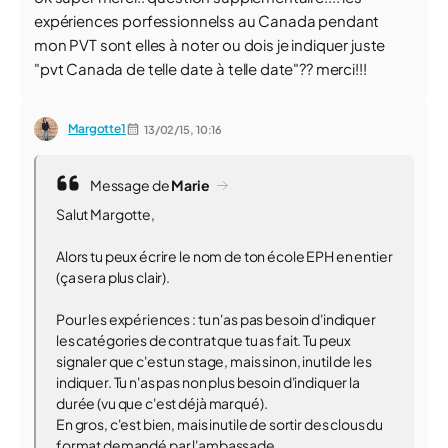
expériences porfessionnelss au Canada pendant
mon PVT sont elles à noter ou dois je indiquer juste
"pvt Canada de telle date à telle date"?? merci!!!
Margotte1
13/02/15,
10:16
Message de
Marie
Salut Margotte,
Alors tu peux écrire le nom de ton école EPH en entier
(ça sera plus clair).
Pour les expériences : tu n'as pas besoin d'indiquer
les catégories de contrat que tu as fait. Tu peux
signaler que c'est un stage, mais sinon, inutil de les
indiquer. Tu n'as pas non plus besoin d'indiquer la
durée (vu que c'est déjà marqué).
En gros, c'est bien, mais inutile de sortir des clous du
format demandé par l'ambassade