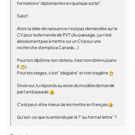
formations "diplomantes en quelque sorte".
Salut !
Alors ta date de naissance n'est pas demandée sur le
CV pour la demande de PVT. (Au passage, ça n'est
absolument pas à mettre sur un CV pour une
recherche d'emploi a Canada...)
Pour ton diplôme non obtenu, il est non obtenu (sans
E
).
Pour tes stages, c'est "stagiaire" et non stagière
Sinon oui, tu réponds au reste du modèle demandé
par l'ambassade
.
C'est peut-être mieux de les mettre en français
.
Qu'est-ce que tu entends par là ? "au format lettre" ?