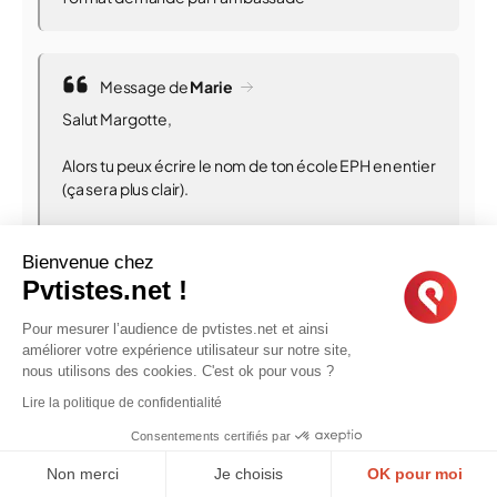
Message de
Marie
Salut Margotte,
Alors tu peux écrire le nom de ton école EPH en entier
(ça sera plus clair).
Pour les expériences : tu n'as pas besoin d'indiquer
les catégories de contrat que tu as fait. Tu peux
Bienvenue chez
signaler que c'est un stage, mais sinon, inutil de les
Pvtistes.net !
indiquer. Tu n'as pas non plus besoin d'indiquer la
durée (vu que c'est déjà marqué).
Pour mesurer l’audience de pvtistes.net et ainsi
améliorer votre expérience utilisateur sur notre site,
En gros, c'est bien, mais inutile de sortir des clous du
nous utilisons des cookies. C'est ok pour vous ?
format demandé par l'ambassade
Lire la politique de confidentialité
Consentements certifiés par
Merci Marie pour ta réponse, je vais modifier ce qui
concerne les contrats, cependant EPH est le véritable
Non merci
Je choisis
OK pour moi