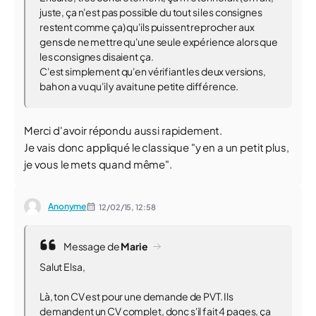
juste, ça n'est pas possible du tout si les consignes
restent comme ça) qu'ils puissent reprocher aux
gens de ne mettre qu'une seule expérience alors que
les consignes disaient ça.
C'est simplement qu'en vérifiant les deux versions,
bah on a vu qu'il y avait une petite différence.
Merci d'avoir répondu aussi rapidement.
Je vais donc appliqué le classique "y en a un petit plus,
je vous le mets quand même".
Anonyme
12/02/15,
12:58
Message de
Marie
Salut Elsa,
Là, ton CV est pour une demande de PVT. Ils
demandent un CV complet, donc s'il fait 4 pages, ça