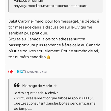
Vancouver Island!!!
anyway: merci pour votre reponse et take care
Salut Caroline (merci pour ton message), j'ai déplacé
ton message dans la discussion sur le CV qui me
semblait plus pratique.
Si tu es au Canada, alors ton adresse sur ton
passeport aura plus tendance à être celle au Canada
où tu te trouves actuellement. Pour le numéro de tel,
ton numéro canadien
Bill2
12/02/15,
23:51
Message de
Marie
Je dirais que t'as deux choix :
- soit tu vires la mention que tu bosses pour XXXX (vu
que tu es consultant dans les boîtes pendant pas mal
de temps...