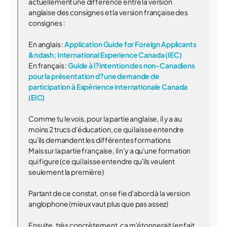
actuellement une différence entre la version
anglaise des consignes et la version française des
consignes :
En anglais :
Application Guide for Foreign Applicants
&ndash; International Experience Canada (IEC)
En français :
Guide à l?intention des non-Canadiens
pour la présentation d?une demande de
participation à Expérience internationale Canada
(EIC)
Comme tu le vois, pour la partie anglaise, il y a au
moins 2 trucs d'éducation, ce qui laisse entendre
qu'ils demandent les différentes formations
Mais sur la partie française, il n'y a qu'une formation
qui figure (ce qui laisse entendre qu'ils veulent
seulement la première)
Partant de ce constat, on se fie d'abord à la version
anglophone (mieux vaut plus que pas assez)
Ensuite, très concrètement, ça m'étonnerait (en fait,