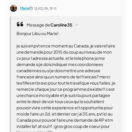
Marie
12/02/15,
19:11
Message de
Caroline35
Bonjour Lilou ou Marie!
je suis en pvt en ce moment au Canada, je vais refaire
une demande pour 2015 du coup au niveau de mon
cv pour l adresse actuelle, et le telephone je me
demande si je dois indiquer mes coordonnees
canadiennes ou si je dois mettre une adresse
francaise ainsi qu un numero de tel francais? merci
les filles et bravo pour tout le travail que vous faites, je
remercie chaque jour ce programme d exister!! c est
une chance incroyable et je suis toujours partagee
entre le desir de voir tous ceux qui le souhaitent
pouvoir vivre cette experience et l opportunite pour
moi de faire un 2d , et dernier car j ai 35 ans, pvt ici au
Canada pour pouvoir faire une demande de RP et m
installer la!! ah oui!!! : gros gros coup de coeur pour