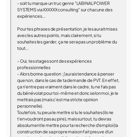
- soit tu marque un truc genre "LABINAL POWER
SYSTEMS via XXXXXX consulting" sur chacune des
expériences...
Pour tes phrases de présentation, je les aurait mises
avec les autres points, mais clairement, si tu
souhaites les garder, ça ne sera pas un problème du
tout...
- Oui, tes stages sont des expériences
professionnelles
- Alors bonne question : j'aurais tendance à penser
que non, dans le cas de ta demande de PVT. En effet,
ça n'entre pas vraiment dans le cadre, tu ne fais pas
du bénévolat pour toi-même et donc selon moi, je le
mettrais pas (mais c'est ma stricte opinion
personnelle).
Toutefois, tu peux le mettre si tu le souhaites (ils ne
t'en voudront pas au pire), mais surtout, tu devras
absolument le mettre pour ta recherche d'emploi (la
construction de sa propre maison fait preuve d'un