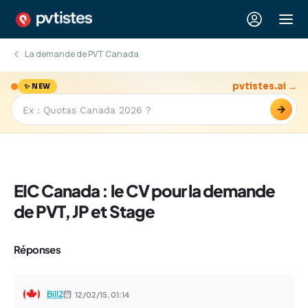
La demande de PVT Canada
pvtistes.ai →
✨ NEW
→
EIC Canada : le CV pour la demande
de PVT, JP et Stage
Réponses
Bill2
12/02/15,
01:14