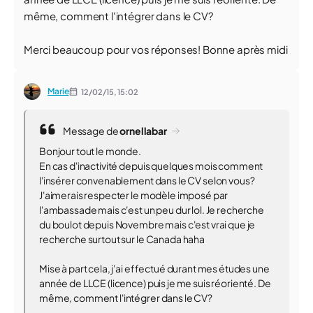
même, comment l'intégrer dans le CV?
Merci beaucoup pour vos réponses! Bonne après midi
Marie
12/02/15,
15:02
Message de
ornellabar
Bonjour tout le monde.
En cas d'inactivité depuis quelques mois comment
l'insérer convenablement dans le CV selon vous?
J'aimerais respecter le modèle imposé par
l'ambassade mais c'est un peu dur lol. Je recherche
du boulot depuis Novembre mais c'est vrai que je
recherche surtout sur le Canada haha
Mise à part cela, j'ai effectué durant mes études une
année de LLCE (licence) puis je me suis réorienté. De
même, comment l'intégrer dans le CV?