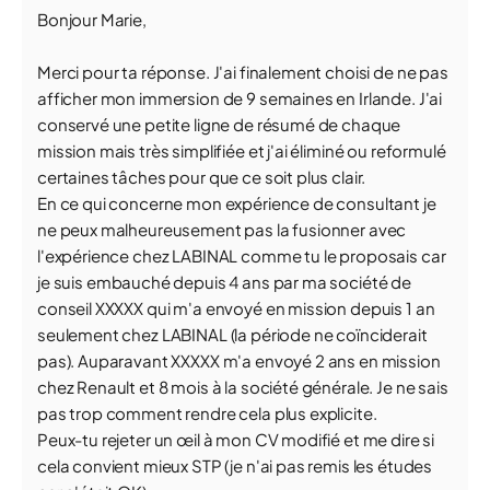
Bonjour Marie,
Merci pour ta réponse. J'ai finalement choisi de ne pas
afficher mon immersion de 9 semaines en Irlande. J'ai
conservé une petite ligne de résumé de chaque
mission mais très simplifiée et j'ai éliminé ou reformulé
certaines tâches pour que ce soit plus clair.
En ce qui concerne mon expérience de consultant je
ne peux malheureusement pas la fusionner avec
l'expérience chez LABINAL comme tu le proposais car
je suis embauché depuis 4 ans par ma société de
conseil XXXXX qui m'a envoyé en mission depuis 1 an
seulement chez LABINAL (la période ne coïnciderait
pas). Auparavant XXXXX m'a envoyé 2 ans en mission
chez Renault et 8 mois à la société générale. Je ne sais
pas trop comment rendre cela plus explicite.
Peux-tu rejeter un œil à mon CV modifié et me dire si
cela convient mieux STP (je n'ai pas remis les études