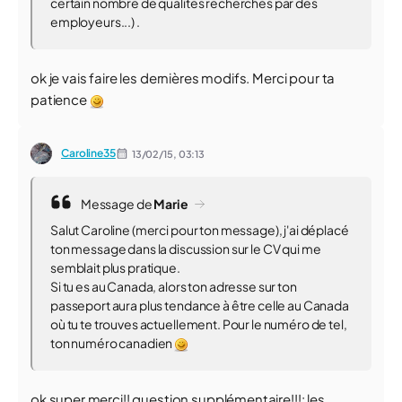
certain nombre de qualités recherchés par des
employeurs...) .
ok je vais faire les dernières modifs. Merci pour ta
patience
Caroline35
13/02/15,
03:13
Message de
Marie
Salut Caroline (merci pour ton message), j'ai déplacé
ton message dans la discussion sur le CV qui me
semblait plus pratique.
Si tu es au Canada, alors ton adresse sur ton
passeport aura plus tendance à être celle au Canada
où tu te trouves actuellement. Pour le numéro de tel,
ton numéro canadien
ok super merci!! question supplémentaire!!!: les