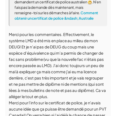
demandent un certificat de police australien
. N'en
fais pas la demande dès maintenant, mais
renseigne-toi sur les démarches à faire.
Comment
obtenir un certificat de police &ndash; Australie
Merci pour les commentaires. Effectivement, le
système LMD a été mis en place au milieu de mon
DEUG! Et je n'ai pas de DEUG du coup mais une
espèce d'équivalence qui m'a permis de changer de
fac sans problème (vu que la nouvelle fac n'étais pas
encore passée au LMD). J'ai donc toujours un peu de
mal à expliquer ça mais comme j'ai eu ma licence
derrière, c'est pas très important et je vais regrouper
et ne pas mettre de diplôme ni de mentions (qui sont
lièes à mes bulletins de note et pas au diplôme). Ca va
alléger le tout en plus.
Merci pour l'info sur le certificat de police, je n'avais
aucune idée que ça puisse être demandé pour un PVT
Canada!! On verra bien si j'ai déjà la chance de passer