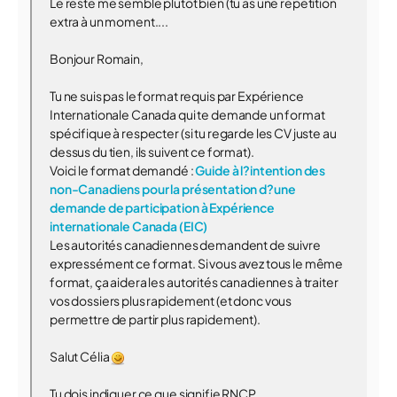
Le reste me semble plutôt bien (tu as une répétition
extra à un moment....
Bonjour Romain,
Tu ne suis pas le format requis par Expérience
Internationale Canada qui te demande un format
spécifique à respecter (si tu regarde les CV juste au
dessus du tien, ils suivent ce format).
Voici le format demandé :
Guide à l?intention des
non-Canadiens pour la présentation d?une
demande de participation à Expérience
internationale Canada (EIC)
Les autorités canadiennes demandent de suivre
expressément ce format. Si vous avez tous le même
format, ça aidera les autorités canadiennes à traiter
vos dossiers plus rapidement (et donc vous
permettre de partir plus rapidement).
Salut Célia
Tu dois indiquer ce que signifie RNCP.