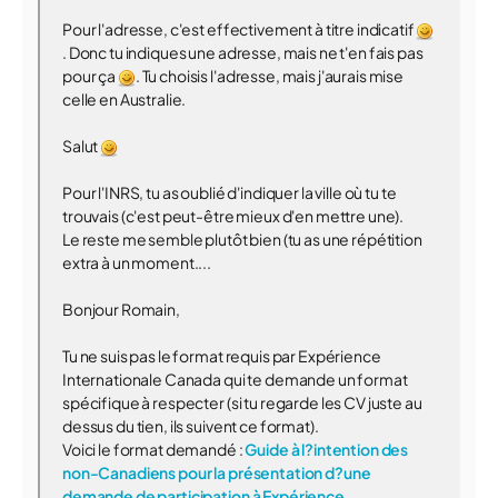
Pour l'adresse, c'est effectivement à titre indicatif
. Donc tu indiques une adresse, mais ne t'en fais pas
pour ça
. Tu choisis l'adresse, mais j'aurais mise
celle en Australie.
Salut
Pour l'INRS, tu as oublié d'indiquer la ville où tu te
trouvais (c'est peut-être mieux d'en mettre une).
Le reste me semble plutôt bien (tu as une répétition
extra à un moment....
Bonjour Romain,
Tu ne suis pas le format requis par Expérience
Internationale Canada qui te demande un format
spécifique à respecter (si tu regarde les CV juste au
dessus du tien, ils suivent ce format).
Voici le format demandé :
Guide à l?intention des
non-Canadiens pour la présentation d?une
demande de participation à Expérience