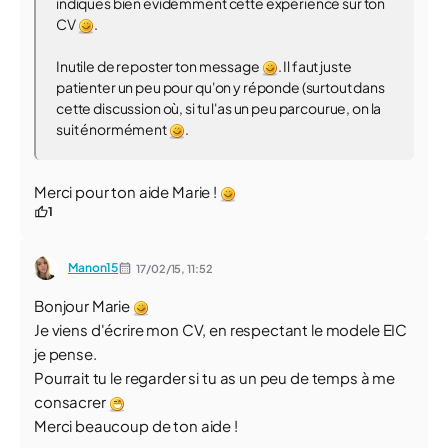
indiques bien évidemment cette expérience sur ton
CV
.
Inutile de reposter ton message
. Il faut juste
patienter un peu pour qu'on y réponde (surtout dans
cette discussion où, si tu l'as un peu parcourue, on la
suit énormément
.
Merci pour ton aide Marie !
1
Manon15
17/02/15,
11:52
Bonjour Marie
Je viens d'écrire mon CV, en respectant le modele EIC
je pense.
Pourrait tu le regarder si tu as un peu de temps à me
consacrer
Merci beaucoup de ton aide !