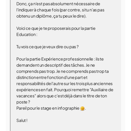
Donc, ça n'est pas absolument nécessaire de
l'indiquer à chaque fois (par contre, si tu n'as pas
obtenu un diplôme, ça tu peux le dire).
Voici ce que je te proposerais pour la partie
Education :
Tu vois ce que je veux dire ou pas ?
Pour la partie Expérience professionnelle : ils te
demandent un descriptif des tâches. Je ne
comprends pas trop. Je ne comprends pas trop ta
distinction entre fonction d'une part et
responsabilités de l'autre sur les trois plus anciennes
expériences en fait. Pourquoi remettre "Auxiliaire de
vacances" alors que c'est déjà dans le titre de ton
poste ?
Pareil pour le stage en infographie
.
Salut !