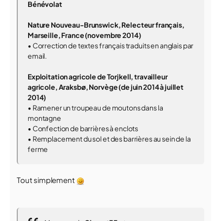
Bénévolat
Nature Nouveau-Brunswick, Relecteur français,
Marseille, France (novembre 2014)
• Correction de textes français traduits en anglais par
email.
Exploitation agricole de Torjkell, travailleur
agricole, Araksbø, Norvège (de juin 2014 à juillet
2014)
• Ramener un troupeau de moutons dans la
montagne
• Confection de barrières à enclots
• Remplacement du sol et des barrières au sein de la
ferme
Tout simplement