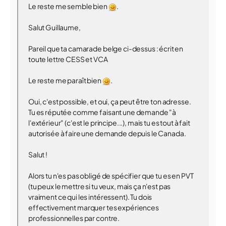
Le reste me semble bien
.
Salut Guillaume,
Pareil que ta camarade belge ci-dessus : écrit en
toute lettre CESS et VCA
Le reste me paraît bien
.
Oui, c'est possible, et oui, ça peut être ton adresse.
Tu es réputée comme faisant une demande "à
l'extérieur" (c'est le principe...), mais tu es tout à fait
autorisée à faire une demande depuis le Canada.
Salut !
Alors tu n'es pas obligé de spécifier que tu es en PVT
(tu peux le mettre si tu veux, mais ça n'est pas
vraiment ce qui les intéressent). Tu dois
effectivement marquer tes expériences
professionnelles par contre.