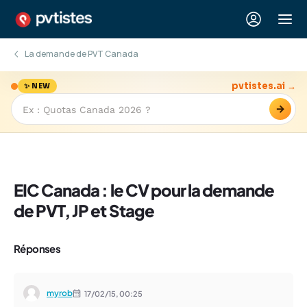
La demande de PVT Canada
pvtistes.ai →
✨ NEW
→
EIC Canada : le CV pour la demande
de PVT, JP et Stage
Réponses
myrob
17/02/15,
00:25