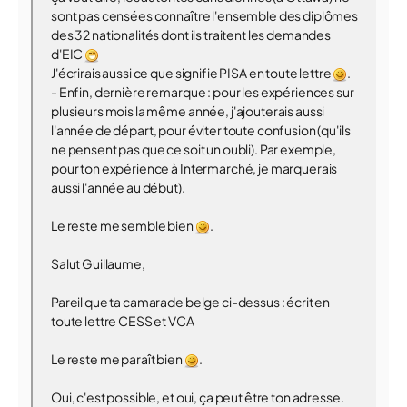
sont pas censées connaître l'ensemble des diplômes
des 32 nationalités dont ils traitent les demandes
d'EIC
J'écrirais aussi ce que signifie PISA en toute lettre
.
- Enfin, dernière remarque : pour les expériences sur
plusieurs mois la même année, j'ajouterais aussi
l'année de départ, pour éviter toute confusion (qu'ils
ne pensent pas que ce soit un oubli). Par exemple,
pour ton expérience à Intermarché, je marquerais
aussi l'année au début).
Le reste me semble bien
.
Salut Guillaume,
Pareil que ta camarade belge ci-dessus : écrit en
toute lettre CESS et VCA
Le reste me paraît bien
.
Oui, c'est possible, et oui, ça peut être ton adresse.