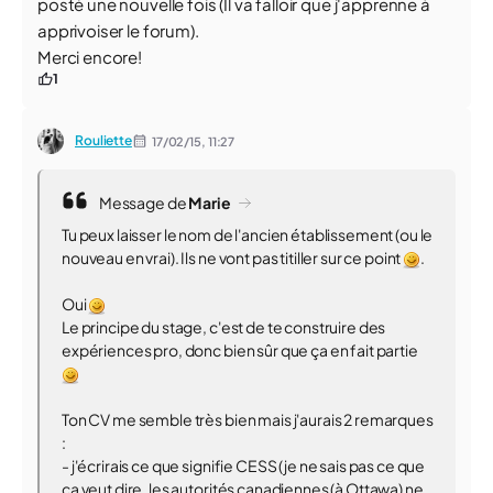
posté une nouvelle fois (Il va falloir que j'apprenne à
apprivoiser le forum).
Merci encore!
1
Rouliette
17/02/15,
11:27
Message de
Marie
Tu peux laisser le nom de l'ancien établissement (ou le
nouveau en vrai). Ils ne vont pas titiller sur ce point
.
Oui
Le principe du stage, c'est de te construire des
expériences pro, donc bien sûr que ça en fait partie
Ton CV me semble très bien mais j'aurais 2 remarques
:
- j'écrirais ce que signifie CESS (je ne sais pas ce que
ça veut dire, les autorités canadiennes (à Ottawa) ne