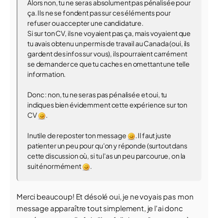
Alors non, tu ne seras absolument pas pénalisée pour
ça. Ils ne se fondent pas sur ces éléments pour
refuser ou accepter une candidature.
Si sur ton CV, ils ne voyaient pas ça, mais voyaient que
tu avais obtenu un permis de travail au Canada (oui, ils
gardent des infos sur vous), ils pourraient carrément
se demander ce que tu caches en omettant une telle
information.
Donc : non, tu ne seras pas pénalisée et oui, tu
indiques bien évidemment cette expérience sur ton
CV
.
Inutile de reposter ton message
. Il faut juste
patienter un peu pour qu'on y réponde (surtout dans
cette discussion où, si tu l'as un peu parcourue, on la
suit énormément
.
Merci beaucoup! Et désolé oui, je ne voyais pas mon
message apparaître tout simplement, je l'ai donc