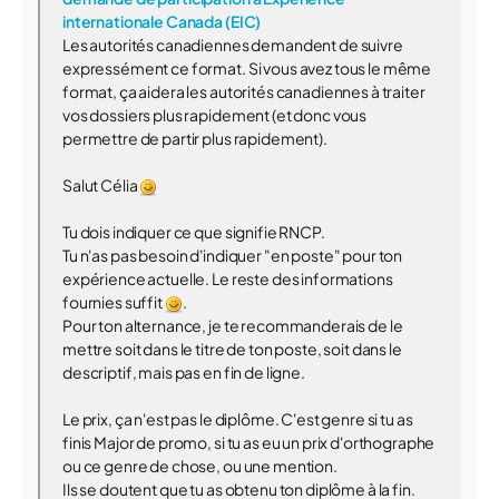
internationale Canada (EIC)
Les autorités canadiennes demandent de suivre
expressément ce format. Si vous avez tous le même
format, ça aidera les autorités canadiennes à traiter
vos dossiers plus rapidement (et donc vous
permettre de partir plus rapidement).
Salut Célia
Tu dois indiquer ce que signifie RNCP.
Tu n'as pas besoin d'indiquer "en poste" pour ton
expérience actuelle. Le reste des informations
fournies suffit
.
Pour ton alternance, je te recommanderais de le
mettre soit dans le titre de ton poste, soit dans le
descriptif, mais pas en fin de ligne.
Le prix, ça n'est pas le diplôme. C'est genre si tu as
finis Major de promo, si tu as eu un prix d'orthographe
ou ce genre de chose, ou une mention.
Ils se doutent que tu as obtenu ton diplôme à la fin.