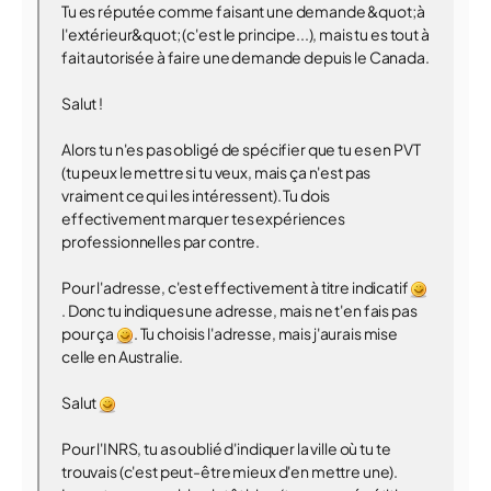
Tu es réputée comme faisant une demande &quot;à
l'extérieur&quot; (c'est le principe...), mais tu es tout à
fait autorisée à faire une demande depuis le Canada.
Salut !
Alors tu n'es pas obligé de spécifier que tu es en PVT
(tu peux le mettre si tu veux, mais ça n'est pas
vraiment ce qui les intéressent). Tu dois
effectivement marquer tes expériences
professionnelles par contre.
Pour l'adresse, c'est effectivement à titre indicatif
. Donc tu indiques une adresse, mais ne t'en fais pas
pour ça
. Tu choisis l'adresse, mais j'aurais mise
celle en Australie.
Salut
Pour l'INRS, tu as oublié d'indiquer la ville où tu te
trouvais (c'est peut-être mieux d'en mettre une).