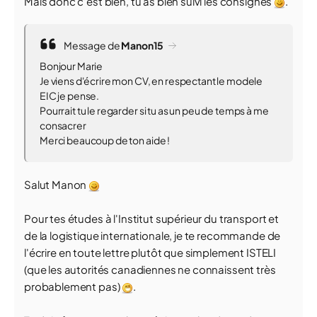
Mais donc c'est bien, tu as bien suivi les consignes
.
Message de
Manon15
Bonjour Marie
Je viens d'écrire mon CV, en respectant le modele
EIC je pense.
Pourrait tu le regarder si tu as un peu de temps à me
consacrer
Merci beaucoup de ton aide !
Salut Manon
Pour tes études à l'Institut supérieur du transport et
de la logistique internationale, je te recommande de
l'écrire en toute lettre plutôt que simplement ISTELI
(que les autorités canadiennes ne connaissent très
probablement pas)
.