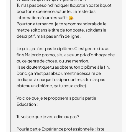
Tu n'as pas besoin d'indiquer &quot;en poste&quot;
pour ton expérience actuelle. Le reste des
informations fournies suffit
.
Pour ton alternance, je te recommanderais de le
mettre soit dans le titre de ton poste, soit dans le
descriptif, mais pas en fin de ligne.
Le prix, ça n'est pas le diplôme. C'est genre si tu as
finis Major de promo, si tu as eu un prix d'orthographe
ou ce genre de chose, ou une mention.
Ils se doutent que tu as obtenu ton diplôme à la fin.
Donc, ça n'est pas absolument nécessaire de
l'indiquer à chaque fois (par contre, si tu n'as pas
obtenu un diplôme, ça tu peux le dire).
Voici ce que je te proposerais pour la partie
Education :
Tu vois ce que je veux dire ou pas ?
Pour la partie Expérience professionnelle : ils te