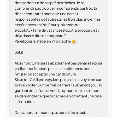
demandent un descriptif des tâches. Je ne
comprends pas trop. Je ne comprends pas trop ta
distinction entre fonction d'une part et
responsabilités de l'autre sur les trois plus anciennes
expériences en fait. Pourquoi remettre
&quot;Auxiliaire de vacances&quot; alors que c'est
déjà dans le titre de ton poste ?
Pareil pour le stage en infographie
.
Salut !
Alors non, tu ne seras absolument pas pénalisée pour
ça. Ils ne se fondent pas sur ces éléments pour
refuser ou accepter une candidature.
Si sur ton CV, ils ne voyaient pas ça, mais voyaient que
tu avais obtenu un permis de travail au Canada (oui, ils
gardent des infos sur vous), ils pourraient carrément
se demander ce que tu caches en omettant une telle
information.
Donc : non, tu ne seras pas pénalisée et oui, tu