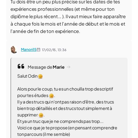
Tu dois être un peu plus précise sur les dates de tes
expériences professionnelles (et même pour ton
diplôme le plus récent... ). Il vaut mieux faire apparaître
à chaque fois le mois et l'année de début et le mois et
l'année de fin de ton expérience.
Manon15
17/02/15,
13:36
Message de
Marie
Salut Odin
Alors pour le coup, tu es un chouilla trop descriptif
pour tes études
.
Il y a des trucs qui n'ont pas raison d'être, des trucs
bien trop détaillés et des trucs tout simplement à
supprimer
.
Et ya un truc que je ne comprends pas trop...
Voici ce que je te propose (en pensant comprendre
ton parcours (il me semble)