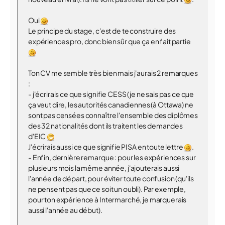
Oui
Le principe du stage, c'est de te construire des
expériences pro, donc bien sûr que ça en fait partie
Ton CV me semble très bien mais j'aurais 2 remarques
:
- j'écrirais ce que signifie CESS (je ne sais pas ce que
ça veut dire, les autorités canadiennes (à Ottawa) ne
sont pas censées connaître l'ensemble des diplômes
des 32 nationalités dont ils traitent les demandes
d'EIC
J'écrirais aussi ce que signifie PISA en toute lettre
.
- Enfin, dernière remarque : pour les expériences sur
plusieurs mois la même année, j'ajouterais aussi
l'année de départ, pour éviter toute confusion (qu'ils
ne pensent pas que ce soit un oubli). Par exemple,
pour ton expérience à Intermarché, je marquerais
aussi l'année au début).