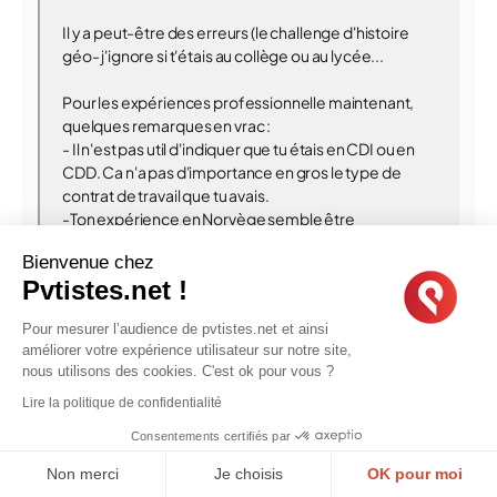
Il y a peut-être des erreurs (le challenge d'histoire
géo- j'ignore si t'étais au collège ou au lycée...
Pour les expériences professionnelle maintenant,
quelques remarques en vrac :
- Il n'est pas util d'indiquer que tu étais en CDI ou en
CDD. Ca n'a pas d'importance en gros le type de
contrat de travail que tu avais.
-Ton expérience en Norvège semble être
l'équivalent de WWOOFing ou de HelpX donc je le
Bienvenue chez
mettrais dans la partie volontariat.
Pvtistes.net !
- Perso, je n'utiliserais pas le Je
- Inutile de rappeler le lieu, la ville et l'entreprise dans
Pour mesurer l’audience de pvtistes.net et ainsi
la description du poste dans la mesure où c'est déjà
améliorer votre expérience utilisateur sur notre site,
indiqué juste au dessus.
nous utilisons des cookies. C'est ok pour vous ?
- Pour ton contrat chez Leclerc, j'aurais envie de dire :
Lire la politique de confidentialité
met les sur une seule expérience (entre tes deux
contrats, il y a juste 2 jours... alors que c'est au même
Consentements certifiés par
endroit, pour les mêmes tâches.
Non merci
- Pour certaines expériences pro, tu es limite trop
Je choisis
OK pour moi