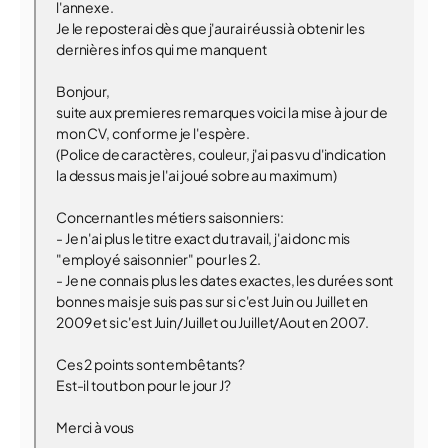
l'annexe.
Je le reposterai dès que j'aurai réussi à obtenir les
dernières infos qui me manquent
Bonjour,
suite aux premieres remarques voici la mise à jour de
mon CV, conforme je l'espère.
(Police de caractères, couleur, j'ai pas vu d'indication
la dessus mais je l'ai joué sobre au maximum)
Concernant les métiers saisonniers:
- Je n'ai plus le titre exact du travail, j'ai donc mis
"employé saisonnier" pour les 2.
- Je ne connais plus les dates exactes, les durées sont
bonnes mais je suis pas sur si c'est Juin ou Juillet en
2009 et si c'est Juin/Juillet ou Juillet/Aout en 2007.
Ces 2 points sont embêtants?
Est-il tout bon pour le jour J?
Merci à vous