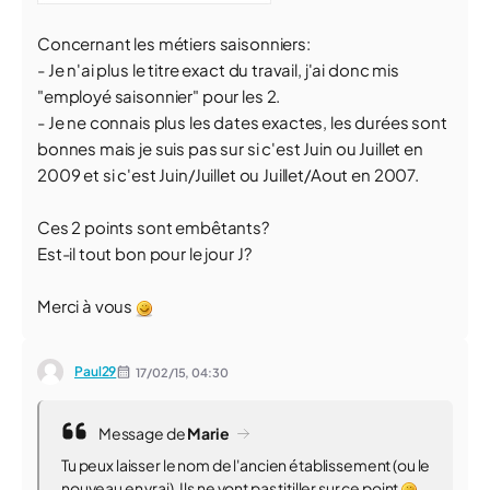
Concernant les métiers saisonniers:
- Je n'ai plus le titre exact du travail, j'ai donc mis
"employé saisonnier" pour les 2.
- Je ne connais plus les dates exactes, les durées sont
bonnes mais je suis pas sur si c'est Juin ou Juillet en
2009 et si c'est Juin/Juillet ou Juillet/Aout en 2007.
Ces 2 points sont embêtants?
Est-il tout bon pour le jour J?
Merci à vous
Paul29
17/02/15,
04:30
Message de
Marie
Tu peux laisser le nom de l'ancien établissement (ou le
nouveau en vrai). Ils ne vont pas titiller sur ce point
.