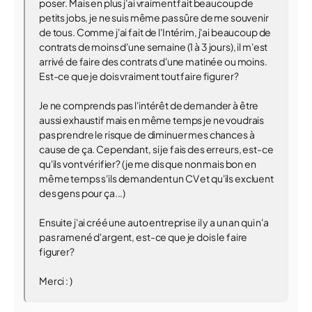
poser. Mais en plus j'ai vraiment fait beaucoup de
petits jobs, je ne suis même pas sûre de me souvenir
de tous. Comme j'ai fait de l'Intérim, j'ai beaucoup de
contrats de moins d'une semaine (1 à 3 jours), il m'est
arrivé de faire des contrats d'une matinée ou moins.
Est-ce que je dois vraiment tout faire figurer?
Je ne comprends pas l'intérêt de demander à être
aussi exhaustif mais en même temps je ne voudrais
pas prendre le risque de diminuer mes chances à
cause de ça. Cependant, si je fais des erreurs, est-ce
qu'ils vont vérifier? (je me dis que non mais bon en
même temps s'ils demandent un CV et qu'ils excluent
des gens pour ça...)
Ensuite j'ai créé une auto entreprise il y a un an qui n'a
pas ramené d'argent, est-ce que je dois le faire
figurer?
Merci : )