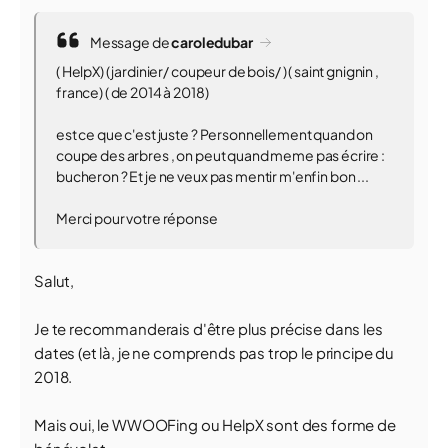
Message de
caroledubar
( HelpX) ( jardinier/ coupeur de bois/ ) ( saint gnignin ,
france) ( de 2014 à 2018)
est ce que c'est juste ? Personnellement quand on
coupe des arbres , on peut quand meme pas écrire :
bucheron ? Et je ne veux pas mentir m'enfin bon ...
Merci pour votre réponse
Salut,
Je te recommanderais d'être plus précise dans les
dates (et là, je ne comprends pas trop le principe du
2018.
Mais oui, le WWOOFing ou HelpX sont des forme de