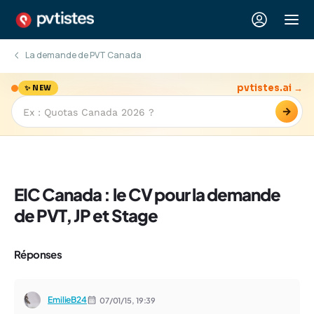
La demande de PVT Canada
pvtistes.ai →
✨ NEW
→
EIC Canada : le CV pour la demande
de PVT, JP et Stage
Réponses
EmilieB24
07/01/15,
19:39