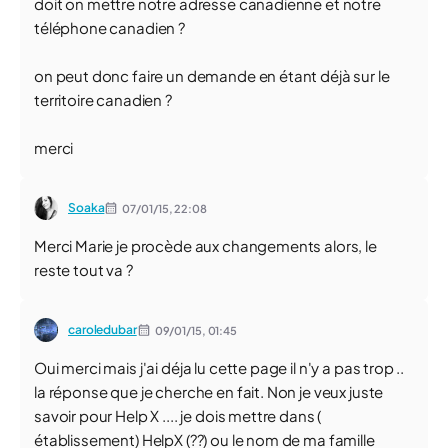
doit on mettre notre adresse canadienne et notre
téléphone canadien ?
on peut donc faire un demande en étant déjà sur le
territoire canadien ?
merci
Soaka
07/01/15,
22:08
Merci Marie je procède aux changements alors, le
reste tout va ?
caroledubar
09/01/15,
01:45
Oui merci mais j'ai déja lu cette page il n'y a pas trop ..
la réponse que je cherche en fait. Non je veux juste
savoir pour Help X .... je dois mettre dans (
établissement) HelpX (??) ou le nom de ma famille