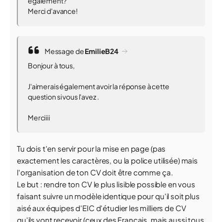
également?
Merci d'avance!
Message de
EmilieB24
Bonjour à tous,
J'aimerais également avoir la réponse à cette
question si vous l'avez .
Merciiii
Tu dois t'en servir pour la mise en page (pas
exactement les caractères, ou la police utilisée) mais
l'organisation de ton CV doit être comme ça.
Le but : rendre ton CV le plus lisible possible en vous
faisant suivre un modèle identique pour qu'il soit plus
aisé aux équipes d'EIC d'étudier les milliers de CV
qu'ils vont recevoir (ceux des Français, mais aussi tous