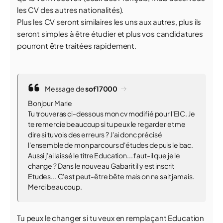
les CV des autres nationalités).
Plus les CV seront similaires les uns aux autres, plus ils
seront simples à être étudier et plus vos candidatures
pourront être traitées rapidement.
Message de
sof17000
Bonjour Marie
Tu trouveras ci-dessous mon cv modifié pour l'EIC. Je
te remercie beaucoup si tu peux le regarder et me
dire si tu vois des erreurs ? J'ai donc précisé
l'ensemble de mon parcours d'études depuis le bac.
Aussi j'ai laissé le titre Education... faut-il que je le
change ? Dans le nouveau Gabarit il y est inscrit
Etudes... C'est peut-être bête mais on ne sait jamais.
Merci beaucoup.
Tu peux le changer si tu veux en remplaçant Education