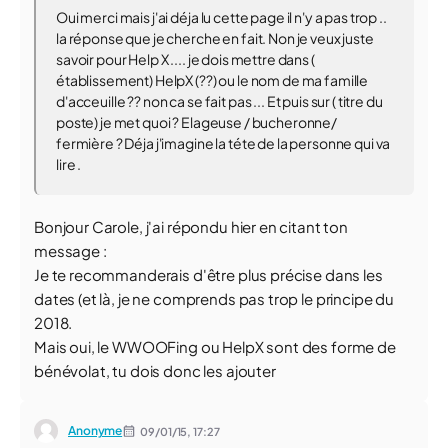
Oui merci mais j'ai déja lu cette page il n'y a pas trop ..
la réponse que je cherche en fait. Non je veux juste
savoir pour Help X .... je dois mettre dans (
établissement) HelpX (??) ou le nom de ma famille
d'acceuille ?? non ca se fait pas ... Et puis sur ( titre du
poste) je met quoi ? Elageuse / bucheronne/
fermière ? Déja j'imagine la téte de la personne qui va
lire .
Bonjour Carole, j'ai répondu hier en citant ton
message :
Je te recommanderais d'être plus précise dans les
dates (et là, je ne comprends pas trop le principe du
2018.
Mais oui, le WWOOFing ou HelpX sont des forme de
bénévolat, tu dois donc les ajouter
Anonyme
09/01/15,
17:27