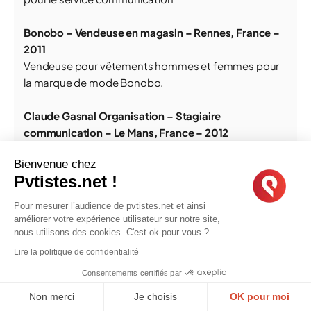
Bonobo – Vendeuse en magasin – Rennes, France –
2011
Vendeuse pour vêtements hommes et femmes pour
la marque de mode Bonobo.
Claude Gasnal Organisation – Stagiaire
communication – Le Mans, France – 2012
Travail de veille, d’organisation et de partenariats pour
Bienvenue chez
les 24H du Mans, et les 24H Vélo.
Pvtistes.net !
Bouillants #5 – Chargée de communication – Vern
Pour mesurer l’audience de pvtistes.net et ainsi
sur Seiche, France – 2013
améliorer votre expérience utilisateur sur notre site,
Evènement d’art numérique : relations presse,
nous utilisons des cookies. C'est ok pour vous ?
partenariats médias, gestion du plan média et du
Lire la politique de confidentialité
budget de communication, création supports
Consentements certifiés par
web/presse, organisation des temps forts.
Non merci
Je choisis
OK pour moi