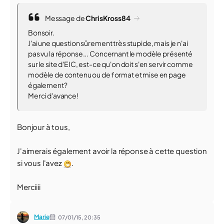
Message de
ChrisKross84
Bonsoir.
J'ai une question sûrement très stupide, mais je n'ai
pas vu la réponse... Concernant le modèle présenté
sur le site d'EIC, est-ce qu'on doit s'en servir comme
modèle de contenu ou de format et mise en page
également?
Merci d'avance!
Bonjour à tous,
J'aimerais également avoir la réponse à cette question
si vous l'avez
.
Merciiii
Marie
07/01/15,
20:35