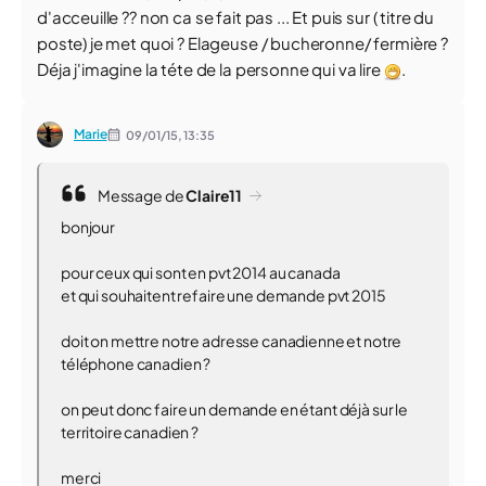
d'acceuille ?? non ca se fait pas ... Et puis sur ( titre du
poste) je met quoi ? Elageuse / bucheronne/ fermière ?
Déja j'imagine la téte de la personne qui va lire
.
Marie
09/01/15,
13:35
Message de
Claire11
bonjour
pour ceux qui sont en pvt 2014 au canada
et qui souhaitent refaire une demande pvt 2015
doit on mettre notre adresse canadienne et notre
téléphone canadien ?
on peut donc faire un demande en étant déjà sur le
territoire canadien ?
merci