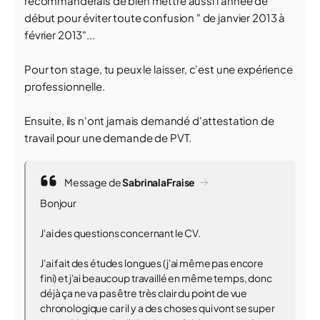
recommanderais de bien mettre aussi l'année de
début pour éviter toute confusion " de janvier 2013 à
février 2013"...
Pour ton stage, tu peux le laisser, c'est une expérience
professionnelle.
Ensuite, ils n'ont jamais demandé d'attestation de
travail pour une demande de PVT.
Message de
SabrinalaFraise
Bonjour
J'ai des questions concernant le CV.
J'ai fait des études longues (j'ai même pas encore
fini) et j'ai beaucoup travaillé en même temps, donc
déjà ça ne va pas être très clair du point de vue
chronologique car il y a des choses qui vont se super