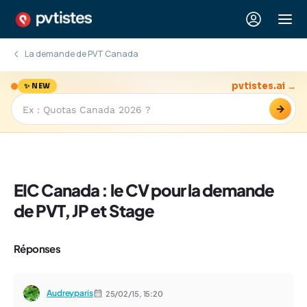
La demande de PVT Canada
pvtistes.ai →
✨ NEW
→
EIC Canada : le CV pour la demande
de PVT, JP et Stage
Réponses
Audreyparis
25/02/15,
15:20