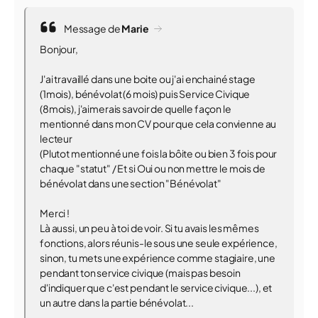
Message de
Marie
Bonjour,
J'ai travaillé dans une boite ou j'ai enchainé stage
(1mois), bénévolat (6 mois) puis Service Civique
(8mois), j'aimerais savoir de quelle façon le
mentionné dans mon CV pour que cela convienne au
lecteur
(Plutot mentionné une fois la bôite ou bien 3 fois pour
chaque "statut" / Et si Oui ou non mettre le mois de
bénévolat dans une section "Bénévolat"
Merci !
Là aussi, un peu à toi de voir. Si tu avais les mêmes
fonctions, alors réunis-le sous une seule expérience,
sinon, tu mets une expérience comme stagiaire, une
pendant ton service civique (mais pas besoin
d'indiquer que c'est pendant le service civique...), et
un autre dans la partie bénévolat...