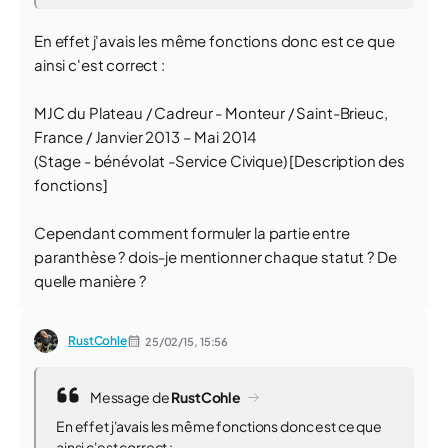
En effet j'avais les même fonctions donc est ce que
ainsi c'est correct :
MJC du Plateau / Cadreur - Monteur / Saint-Brieuc,
France / Janvier 2013 – Mai 2014
(Stage - bénévolat -Service Civique
) [Description des
fonctions]
Cependant comment formuler la partie entre
paranthèse ? dois-je mentionner chaque statut ? De
quelle manière ?
RustCohle
25/02/15,
15:56
Message de
RustCohle
En effet j'avais les même fonctions donc est ce que
ainsi c'est correct :