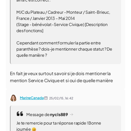
MJC du Plateau / Cadreur - Monteur / Saint-Brieuc,
France / Janvier 2013 – Mai 2014
(Stage - bénévolat -Service Civique
) [Description
des fonctions]
Cependant comment formuler la partie entre
paranthèse ? dois-je mentionner chaque statut ? De
quelle manière ?
En fait je veux surtout savoir si je dois mentioner la
mention Service Civique et si oui de quelle manière
MarineCanada
25/02/15,
16:42
Message de
nycls889
Je te remercie pour ta réponse rapide ! Bonne
journée