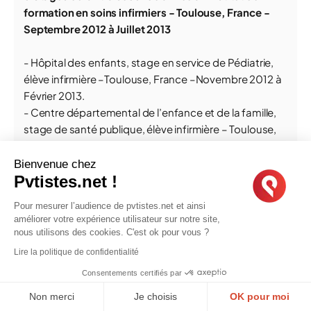
formation en soins infirmiers - Toulouse, France -
Septembre 2012 à Juillet 2013
- Hôpital des enfants, stage en service de Pédiatrie,
élève infirmière –Toulouse, France –Novembre 2012 à
Février 2013.
- Centre départemental de l’enfance et de la famille,
stage de santé publique, élève infirmière – Toulouse,
France- Mars 2013 à Mai 2013.
Bienvenue chez
Pvtistes.net !
o
Stages durant la première année à l’Institut de
formation en soins infirmiers - Toulouse, France -
Pour mesurer l’audience de pvtistes.net et ainsi
Septembre 2011 à Juillet 2012
améliorer votre expérience utilisateur sur notre site,
nous utilisons des cookies. C'est ok pour vous ?
- Maison de retraite Docteur Marie, stage de gériatrie,
Lire la politique de confidentialité
élève infirmière – Toulouse, France – Avril 2012 à Juin
Consentements certifiés par
2012.
- Hôpital Purpan, stage en service de neurologie, élève
Non merci
Je choisis
OK pour moi