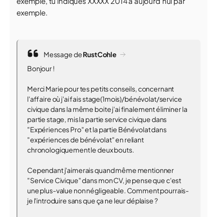
exemple, tu indiques XXXXX 2014 à aujourd'hui par
exemple.
Message de
RustCohle
Bonjour !
Merci Marie pour tes petits conseils, concernant
l'affaire où j'ai fais stage(1mois)/bénévolat/service
civique dans la même boite j'ai finalement éliminer la
partie stage, mis la partie service civique dans
"Expériences Pro" et la partie Bénévolat dans
"expériences de bénévolat" en reliant
chronologiquement le deux bouts.
Cependant j'aimerais quand même mentionner
"Service Civique" dans mon CV, je pense que c'est
une plus-value non négligeable. Comment pourrais-
je l'introduire sans que ça ne leur déplaise ?