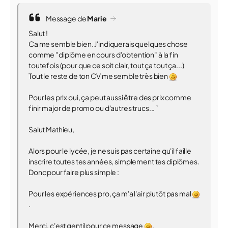
Message de
Marie
Salut !
Ca me semble bien. J'indiquerais quelques chose
comme "diplôme en cours d'obtention" à la fin
toutefois (pour que ce soit clair, tout ça tout ça...)
Tout le reste de ton CV me semble très bien
Pour les prix oui, ça peut aussi être des prix comme
finir major de promo ou d'autres trucs... `
Salut Mathieu,
Alors pour le lycée, je ne suis pas certaine qu'il faille
inscrire toutes tes années, simplement tes diplômes.
Donc pour faire plus simple :
Pour les expériences pro, ça m'a l'air plutôt pas mal
.
Merci, c'est gentil pour ce message
.