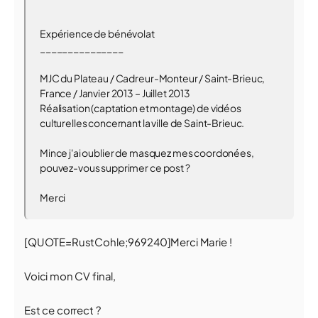
Expérience de bénévolat
_______________
MJC du Plateau / Cadreur-Monteur / Saint-Brieuc,
France / Janvier 2013 – Juillet 2013
Réalisation (captation et montage) de vidéos
culturelles concernant la ville de Saint-Brieuc.
Mince j'ai oublier de masquez mes coordonées,
pouvez-vous supprimer ce post ?
Merci
[QUOTE=RustCohle;969240]Merci Marie !
Voici mon CV final,
Est ce correct ?