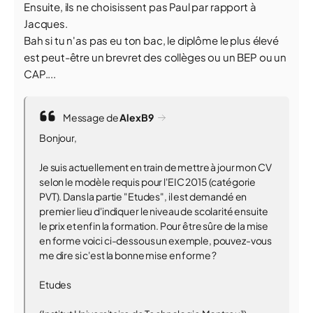
Ensuite, ils ne choisissent pas Paul par rapport à
Jacques.
Bah si tu n'as pas eu ton bac, le diplôme le plus élevé
est peut-être un brevret des collèges ou un BEP ou un
CAP....
Message de
AlexB9
Bonjour,
Je suis actuellement en train de mettre à jour mon CV
selon le modèle requis pour l'EIC 2015 (catégorie
PVT). Dans la partie "Etudes", il est demandé en
premier lieu d'indiquer le niveau de scolarité ensuite
le prix et enfin la formation. Pour être sûre de la mise
en forme voici ci-dessous un exemple, pouvez-vous
me dire si c'est la bonne mise en forme ?
Etudes