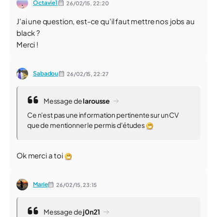
Octavie1
26/02/15,
22:20
J'ai une question, est-ce qu'il faut mettre nos jobs au
black ?
Merci !
Sabadou
26/02/15,
22:27
Message de
larousse
Ce n'est pas une information pertinente sur un CV
que de mentionner le permis d'études
Ok merci a toi
Marie
26/02/15,
23:15
Message de
j0n21