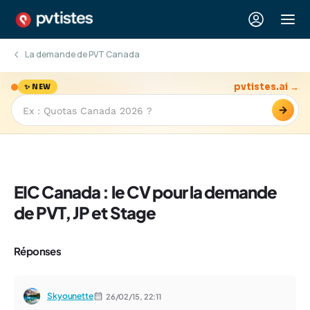
La demande de PVT Canada
pvtistes.ai →
✨ NEW
→
EIC Canada : le CV pour la demande
de PVT, JP et Stage
Réponses
Skyounette
26/02/15,
22:11