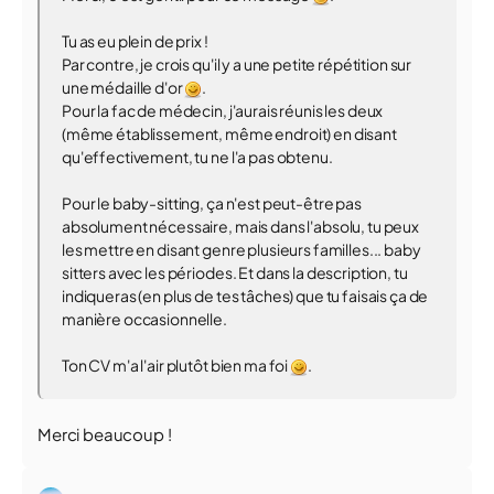
Tu as eu plein de prix !
Par contre, je crois qu'il y a une petite répétition sur
une médaille d'or
.
Pour la fac de médecin, j'aurais réunis les deux
(même établissement, même endroit) en disant
qu'effectivement, tu ne l'a pas obtenu.
Pour le baby-sitting, ça n'est peut-être pas
absolument nécessaire, mais dans l'absolu, tu peux
les mettre en disant genre plusieurs familles... baby
sitters avec les périodes. Et dans la description, tu
indiqueras (en plus de tes tâches) que tu faisais ça de
manière occasionnelle.
Ton CV m'a l'air plutôt bien ma foi
.
Merci beaucoup !