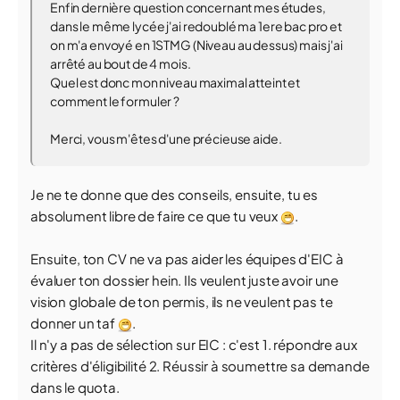
Enfin dernière question concernant mes études,
dans le même lycée j'ai redoublé ma 1ere bac pro et
on m'a envoyé en 1STMG (Niveau au dessus) mais j'ai
arrêté au bout de 4 mois.
Quel est donc mon niveau maximal atteint et
comment le formuler ?
Merci, vous m'êtes d'une précieuse aide.
Je ne te donne que des conseils, ensuite, tu es
absolument libre de faire ce que tu veux
.
Ensuite, ton CV ne va pas aider les équipes d'EIC à
évaluer ton dossier hein. Ils veulent juste avoir une
vision globale de ton permis, ils ne veulent pas te
donner un taf
.
Il n'y a pas de sélection sur EIC : c'est 1. répondre aux
critères d'éligibilité 2. Réussir à soumettre sa demande
dans le quota.