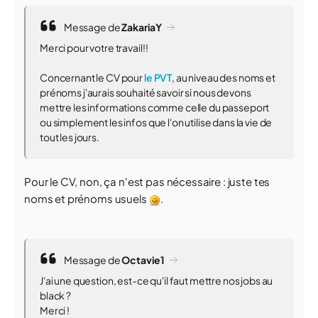
Message de
ZakariaY
Merci pour votre travail!!
Concernant le CV pour
le PVT
, au niveau des noms et
prénoms j'aurais souhaité savoir si nous devons
mettre les informations comme celle du passeport
ou simplement les infos que l'on utilise dans la vie de
tout les jours.
Pour le CV, non, ça n'est pas nécessaire : juste tes
noms et prénoms usuels
.
Message de
Octavie1
J'ai une question, est-ce qu'il faut mettre nos jobs au
black ?
Merci !