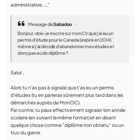
administrative....."
Message de
Sabadou
Bonjour, dois-je inscrire sur mon CV que j'ai eu un
permis d'étude pour le Canada (expiré en 2014)
même si j'ai décidé d'abandonner mes études et
donc pas eu de diplôme ?
Salut ,
Alors tu n'as pas à signalé que t'as eu un permis
d'études (tu en parleras sûrement plus tard dans les
démarches auprès de MonCIC).
Par contre, tu peux effectivement signaler ton année
scolaire (en suivant le même format) et en disant
quelque chose comme "diplôme non obtenu" ou un
truc du genre.