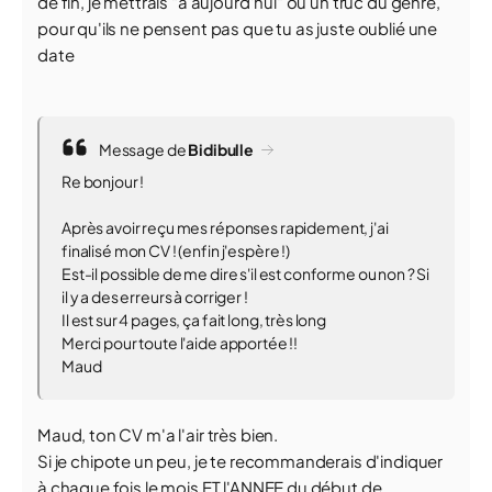
de fin, je mettrais "à aujourd'hui" ou un truc du genre,
pour qu'ils ne pensent pas que tu as juste oublié une
date
Message de
Bidibulle
Re bonjour !
Après avoir reçu mes réponses rapidement, j'ai
finalisé mon CV ! (enfin j'espère !)
Est-il possible de me dire s'il est conforme ou non ? Si
il y a des erreurs à corriger !
Il est sur 4 pages, ça fait long, très long
Merci pour toute l'aide apportée !!
Maud
Maud, ton CV m'a l'air très bien.
Si je chipote un peu, je te recommanderais d'indiquer
à chaque fois le mois ET l'ANNEE du début de