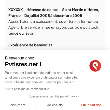
XXXXXX
- Hôtesse de caisse - Saint Martin d’Hères,
France - De juillet 2008 à décembre 2008
Accueil client, encaissement, ouverture et fermeture
Agent libre service : mise en rayon, contrôle du stock,
tenue du rayon
Expérience de bénévolat
XXXXXX
- Chargée de communication - Grenoble,
Bienvenue chez
France - De janvier 2010 à janvier 2011
Pvtistes.net !
Création du logo, de la charte graphique et du nom de
Pour mesurer l’audience de pvtistes.net et ainsi
marque ▸ Stratégie marketing & communication
améliorer votre expérience utilisateur sur notre site,
Relations presse & Community Management
nous utilisons des cookies. C'est ok pour vous ?
Organisation d’événements / salons de créateurs
Lire la politique de confidentialité
Animation du blog
www.bohemiancircus.fr/blog
Consentements certifiés par
Non merci
Je choisis
OK pour moi
Bidibulle
27/02/15,
09:13