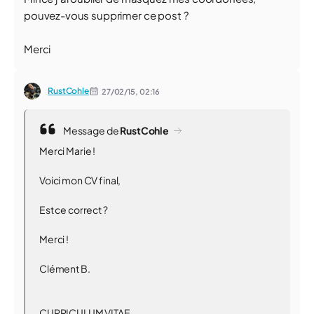
pouvez-vous supprimer ce post ?
Merci
RustCohle
27/02/15,
02:16
Message de
RustCohle
Merci Marie !
Voici mon CV final,
Est ce correct ?
Merci !
Clément B.
CURRICULUM VITAE