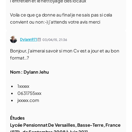
l'entretien et le nettoyage des locaux
Voila ce que ça donne au final je ne sais pas si cela
convient ou non:-) j'attends votre avis merci
Dylann971
03/04/15,
21:36
Bonjour, j'aimerai savoir si mon Cv est a jour et au bon
format..?
Nom : Dylann Jehu
1xxxxx
0631755xxx
jxxxxx.com
Études
Lycée Pensionnat De Versailles, Basse-Terre, France
(971), de Septembre 2008 à Juin 2011