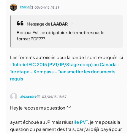
Marie
03/04/15,
18:29
Message de
LAABAR
Bonjour Est-ce obligatoire de le mettre sous le
format PDF ???
Les formats autorisés pour la ronde 1 sont expliqués ici
:
Tutoriel EIC 2015 (PVT/JP/Stage coop) au Canada :
1re étape – Kompass - Transmettre les documents
requis
alexandre
03/04/15,
18:37
Hey je repose ma question ^^
ayant échoué au JP mais réussi
le PVT
, je me posais la
question du paiement des frais, car j'ai déjà payé pour