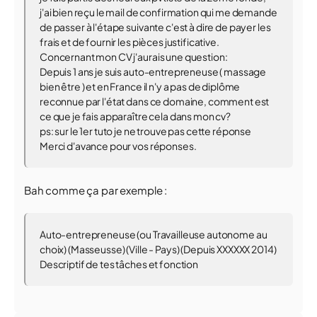
j'ai bien reçu le mail de confirmation qui me demande
de passer à l'étape suivante c'est à dire de payer les
frais et de fournir les pièces justificative.
Concernant mon CV j'aurais une question:
Depuis 1 ans je suis auto-entrepreneuse ( massage
bien être ) et en France il n'y a pas de diplôme
reconnue par l'état dans ce domaine, comment est
ce que je fais apparaître cela dans mon cv?
ps: sur le 1er tuto je ne trouve pas cette réponse
Merci d'avance pour vos réponses.
Bah comme ça par exemple :
Auto-entrepreneuse (ou Travailleuse autonome au
choix) (Masseusse) (Ville - Pays) (Depuis XXXXXX 2014)
Descriptif de tes tâches et fonction