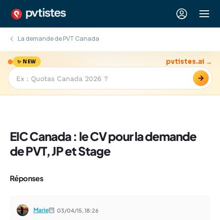
La demande de PVT Canada
pvtistes.ai →
✨ NEW
→
EIC Canada : le CV pour la demande
de PVT, JP et Stage
Réponses
Marie
03/04/15,
18:26