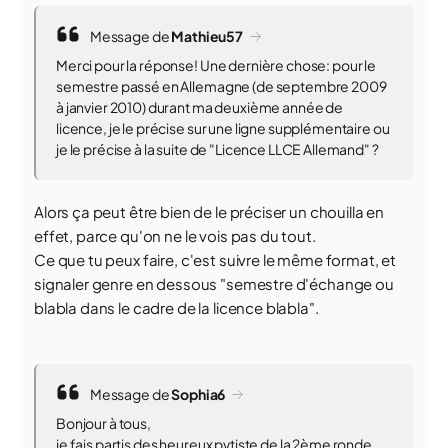
Message de
Mathieu57
Merci pour la réponse! Une dernière chose: pour le
semestre passé en Allemagne (de septembre 2009
à janvier 2010) durant ma deuxième année de
licence, je le précise sur une ligne supplémentaire ou
je le précise à la suite de "Licence LLCE Allemand" ?
Alors ça peut être bien de le préciser un chouilla en
effet, parce qu'on ne le vois pas du tout.
Ce que tu peux faire, c'est suivre le même format, et
signaler genre en dessous "semestre d'échange ou
blabla dans le cadre de la licence blabla".
Message de
Sophia6
Bonjour à tous,
je fais partis des heureux pvtiste de la 2ème ronde,