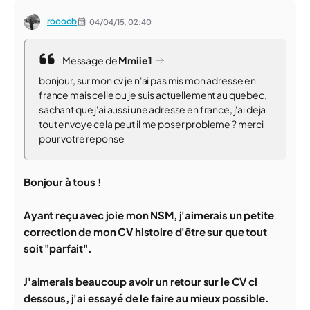
roooob
04/04/15,
02:40
Message de
Mmiie1
bonjour, sur mon cv je n'ai pas mis mon adresse en
france mais celle ou je suis actuellement au quebec,
sachant que j'ai aussi une adresse en france, j'ai deja
tout envoye cela peut il me poser probleme ? merci
pour votre reponse
Bonjour à tous !
Ayant reçu avec joie mon NSM, j'aimerais un petite
correction de mon CV histoire d'être sur que tout
soit "parfait".
J'aimerais beaucoup avoir un retour sur le CV ci
dessous, j'ai essayé de le faire au mieux possible.