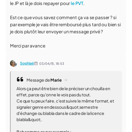
le JP et là je dois repayer pour
le PVT
.
Est ce que vous savez comment ça va se passer ? si
par exemple je vais être remboursé plus tard ou bien si
je dois plutôt leur envoyer un message privé ?
Merci par avance
Sophia6
03/04/15,
18:53
Message de
Marie
Alors ça peut être bien de le préciser un chouilla en
effet, parce qu'on ne le vois pas du tout.
Ce que tu peux faire, c'est suivre le même format, et
signaler genre en dessous &quot;semestre
d'échange ou blabla dans le cadre de la licence
blabla&quot;.
Bah comme ça par exemple :