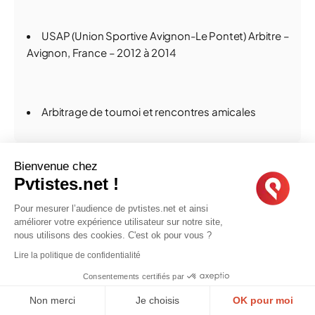
USAP (Union Sportive Avignon-Le Pontet) Arbitre –
Avignon, France – 2012 à 2014
Arbitrage de tournoi et rencontres amicales
Anonyme
04/04/15,
12:13
Bienvenue chez
Pvtistes.net !
Merci pour ta réponse ! 😃
Je suis pas chez moi ce week end , je modifie ça mardi
Pour mesurer l’audience de pvtistes.net et ainsi
et j envoie tout !!! 😃
améliorer votre expérience utilisateur sur notre site,
nous utilisons des cookies. C'est ok pour vous ?
Lire la politique de confidentialité
bernardchloe86
04/04/15,
12:24
Consentements certifiés par
Non merci
Je choisis
OK pour moi
Message de
Marie