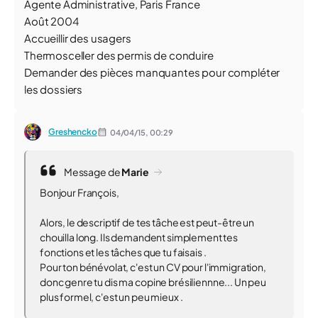
Agente Administrative, Paris France
Août 2004
Accueillir des usagers
Thermosceller des permis de conduire
Demander des pièces manquantes pour compléter
les dossiers
Greshencko
04/04/15,
00:29
Message de
Marie
Bonjour François,
Alors, le descriptif de tes tâche est peut-être un
chouilla long. Ils demandent simplement tes
fonctions et les tâches que tu faisais .
Pour ton bénévolat, c'est un CV pour l'immigration,
donc genre tu dis ma copine brésiliennne... Un peu
plus formel, c'est un peu mieux .