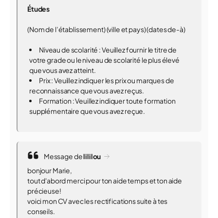
Études
(Nom de l’établissement) (ville et pays) (dates de-à)
Niveau de scolarité : Veuillez fournir le titre de
votre grade ou le niveau de scolarité le plus élevé
que vous avez atteint.
Prix : Veuillez indiquer les prix ou marques de
reconnaissance que vous avez reçus.
Formation : Veuillez indiquer toute formation
supplémentaire que vous avez reçue.
Message de
lililou
bonjour Marie,
tout d'abord merci pour ton aide temps et ton aide
précieuse!
voici mon CV avec les rectifications suite à tes
conseils.