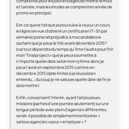
comprends pour les jobs et stages de mettre le mois
et l’année, mais les études se comptent en année de
promo en principe)
Est-ce que le fait que je poursuive à ce jour un cours
en ligne (en vue d'obtenir un certificat en IT- 5h par
semaine) porterait préjudice à ma candidature
sachant que je peux le finir avant décembre 2015?
(car tout dépendra du temps qu’il me faudra pour finir
mon "final project » que je peux soumettre à
n’importe quelle date selon mon rythme donc je
peux l’avoir en septembre 2015 comme en
décembre 2015 (date limite) si je réussi bien
entendu… du coup je ne sais pas quelle date de fin je
dois mettre )
Enfin, concernant l’interim, ayant fait plusieurs
missions (parfois d’une journée seulement) sur une
longue période avec plein d'agences différentes,
serait-il possible de simplement mentionner «
various agencies » pour « employer » ?