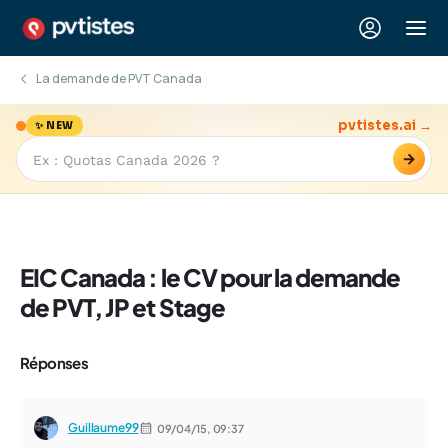
La demande de PVT Canada
pvtistes.ai →
✨ NEW
→
EIC Canada : le CV pour la demande
de PVT, JP et Stage
Réponses
Guillaume99
09/04/15,
09:37