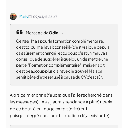
Marie
09/04/15,
12:47
Message de
Odin
Certes ! Mais pour la formation complémentaire,
c'est toi qui me l'avait conseillé (c'est vrai que depuis
ça a sûrement changé, et du coup c'est un mauvais
conseil que de suggérer à quelqu'un de mettre une
partie "Formation complémentaire", mais en soit
c'est beaucoup plus clair avec je trouve ! Mais ça
serait bête d'être refusé à cause du CV c'est sûr.
Alors ça m'étonne (faudra que j'aille recherché dans
les messages), mais j'aurais tendance à plutôt parler
de ce bout là en rouge en fait (différent,
puisqu'intégré dans une formation déjà existante) :