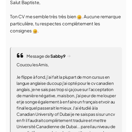
Salut Baptiste,
Ton CV me semble très très bien
. Aucune remarque
particulière, tu respectes complètement les
consignes
.
Message de
Sabby9
Coucou les Amis,
Je flippe à fond, j'ai fait la plupart de mon cursus en
langue anglaise du coup j'ai opté pour le cv canadien
anglais, je ne sais pas trop si ça joue sur l'acceptation
de manière négative, mais bon, j'ai peur de me louper
et je songe également à en faire un français et voir au
final lequel passerait le mieux. J'ai étudié à la
Canadian University of Dubai je ne sais pas si sur un cv
en fr il faudrait complètement traduire et mettre
Université Canadienne de Dubai... pareil au niveau de