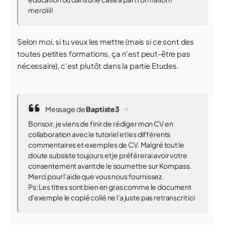
merciiii!
Selon moi, si tu veux les mettre (mais si ce sont des
toutes petites formations, ça n'est peut-être pas
nécessaire), c'est plutôt dans la partie Etudes.
Message de
Baptiste3
Bonsoir, je viens de finir de rédiger mon CV en
collaboration avec le tutoriel et les différents
commentaires et exemples de CV. Malgré tout le
doute subsiste toujours et je préférerai avoir votre
consentement avant de le soumettre sur Kompass.
Merci pour l'aide que vous nous fournissez.
Ps: Les titres sont bien en gras comme le document
d'exemple le copié collé ne l'a juste pas retranscrit ici