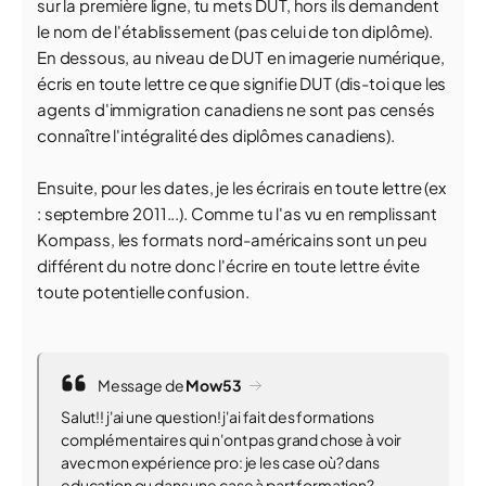
sur la première ligne, tu mets DUT, hors ils demandent
le nom de l'établissement (pas celui de ton diplôme).
En dessous, au niveau de DUT en imagerie numérique,
écris en toute lettre ce que signifie DUT (dis-toi que les
agents d'immigration canadiens ne sont pas censés
connaître l'intégralité des diplômes canadiens).
Ensuite, pour les dates, je les écrirais en toute lettre (ex
: septembre 2011...). Comme tu l'as vu en remplissant
Kompass, les formats nord-américains sont un peu
différent du notre donc l'écrire en toute lettre évite
toute potentielle confusion.
Message de
Mow53
Salut!! j'ai une question! j'ai fait des formations
complémentaires qui n'ont pas grand chose à voir
avec mon expérience pro: je les case où? dans
education ou dans une case à part formation?