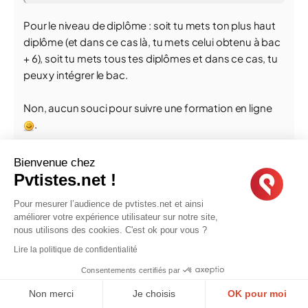
Pour le niveau de diplôme : soit tu mets ton plus haut
diplôme (et dans ce cas là, tu mets celui obtenu à bac
+ 6), soit tu mets tous tes diplômes et dans ce cas, tu
peux y intégrer le bac.
Non, aucun souci pour suivre une formation en ligne
.
Ca serait mieux de citer les agences.
Bienvenue chez
Perso, j'ai travaillé avec trois agences, et si je devais
Pvtistes.net !
faire un CV aujourd'hui pour EIC, je citerais chacune
Pour mesurer l’audience de pvtistes.net et ainsi
des agences sur une ligne et dans le descriptif, je
améliorer votre expérience utilisateur sur notre site,
mettrais les types de missions que j'ai réalisées.
nous utilisons des cookies. C'est ok pour vous ?
Lire la politique de confidentialité
Consentements certifiés par
Message de
shiwo
Non merci
Je choisis
OK pour moi
Bonjour à tous,