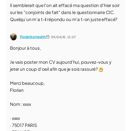
Il semblerait que l'on ait effacé ma question d'hier soir
sur les "conjoints de fait" dans le questionnaire CIC.
Quelqu'un m'a t-il répondu ou m'a t-on juste effacé?
floriankongsinh
09/04/15,
12:07
Bonjour à tous,
Je vais poster mon CV aujourd'hui, pouvez-vous y
jeter un coup d'oeil afin que je sois rassuré?
Merci beaucoup,
Florian
Nom : xxxx
· xxxx
· 75017 PARIS