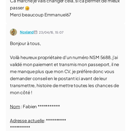
Ca marche je vais changer cela, si ca permet de mieux
passer
Merci beaucoup Emmanuel67
Noxland
23/04/15,
15:07
Bonjour à tous,
Voilà heureux propriétaire d'un numéro NSM 5688, j'ai
validé mon paiement et transmis mon passeport, il ne
me manque plus que mon CV, je préfère donc vous
demander conseil en le postant ici avant de leur
transmettre, histoire de mettre toutes les chances de
mon côté !
Nom
: Fabien ***********
Adresse actuelle
: **********
**********