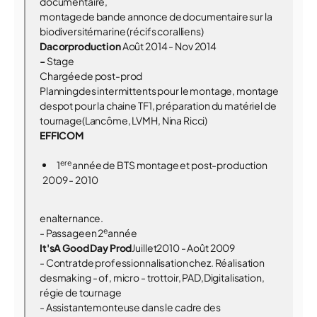
documentaire,
montagede bande annonce de documentaire sur la
biodiversitémarine (récifs coralliens)
Dacorproduction
Août 2014 - Nov 2014
-
Stage
Chargéede post-prod
Planningdes intermittents pour le montage, montage
despot pour la chaine TF1, préparation du matériel de
tournage(Lancôme, LVMH, Nina Ricci)
EFFICOM
ere
1
année de BTS montage et post-production
2009 - 2010
enalternance.
e
- Passageen 2
année
It'sA Good Day Prod
Juillet2010 - Août 2009
- Contratde professionnalisation chez. Réalisation
desmaking - of, micro - trottoir, PAD,Digitalisation,
régie de tournage
- Assistantemonteuse dans le cadre des