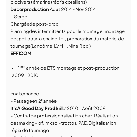
biodiversitémarine (récifs coralliens)
Dacorproduction
Août 2014 - Nov 2014
-
Stage
Chargéede post-prod
Planningdes intermittents pour le montage, montage
despot pour la chaine TF1, préparation du matériel de
tournage(Lancôme, LVMH, Nina Ricci)
EFFICOM
ere
1
année de BTS montage et post-production
2009 - 2010
enalternance.
e
- Passageen 2
année
It'sA Good Day Prod
Juillet2010 - Août 2009
- Contratde professionnalisation chez. Réalisation
desmaking - of, micro - trottoir, PAD,Digitalisation,
régie de tournage