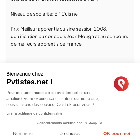
Niveau de scolarité
: BP Cuisine
Prix
: Meilleur apprentis cuisine session 2008,
qualification au concours Jean Mouge et au concours
de meilleurs apprentis de France.
Expérience professionnelle:
Bienvenue chez
Pvtistes.net !
Chalet Royalp Hôtel 5 étoiles - Chef de partie cuisine -
Villars sur Ollon - Suisse - Avril à Novembre 2014 (
Pour mesurer l’audience de pvtistes.net et ainsi
poste saisonnier )
améliorer votre expérience utilisateur sur notre site,
En charge du poste Garde Manger ( entrées ) et du
nous utilisons des cookies. C'est ok pour vous ?
room service
Lire la politique de confidentialité
Consentements certifiés par
Chateaux de Villiers le Mahieu 3 étoiles - Chef de partie
cuisine - Villiers le Mahieu - France - Mai à Aout 2013
Non merci
Je choisis
OK pour moi