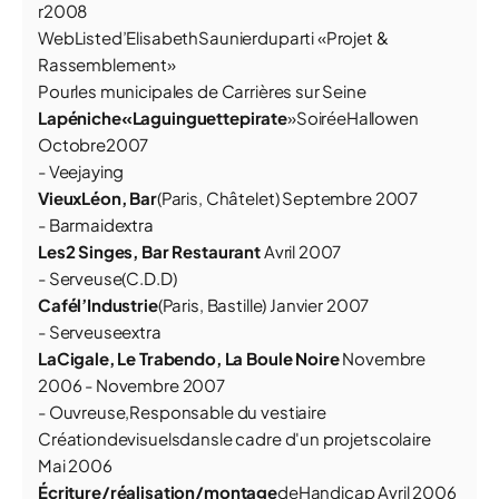
r2008
WebListed’ElisabethSaunierduparti «
Pr
o
j
et &
R
a
ss
e
m
bl
eme
n
t
»
Pourles municipales de Carrières sur Seine
L
a
p
é
nich
e
«
L
a
g
u
in
g
u
e
tt
e
pi
r
a
t
e
»
SoiréeHallowen
Octobre2007
- Veejaying
VieuxLéon, Bar
(Paris, Châtelet) Septembre 2007
- Barmaidextra
Les2 Singes, Bar Restaurant
Avril 2007
- Serveuse(C.D.D)
Cafél’Industrie
(Paris, Bastille) Janvier 2007
- Serveuseextra
LaCigale, Le Trabendo, La Boule Noire
Novembre
2006 - Novembre 2007
- Ouvreuse,Responsable du vestiaire
Créationdevisuelsdansle cadre d'un projetscolaire
Mai 2006
Éc
r
i
t
u
re
/ré
ali
s
a
t
i
o
n
/m
o
n
t
a
ge
de
H
and
icap
Avril 2006