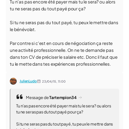
Tu n'as pas encore été payer mais tu le sera? ou alors
tu ne seras pas du tout payé pour ça?
Si tu ne seras pas du tout payé, tu peux le mettre dans
le bénévolat.
Par contre si c'est en cours de négociation ça reste
une activité professionnelle. On ne te demande pas
dans ton CV de préciser le salaire etc. Donc il faut que
tu le mette dans tes expériences professionnelles.
JulienLudo
23/04/15,
11:00
Message de
Tartempion34
Tu n'as pas encore été payer mais tu le sera? ou alors
tu ne seras pas du tout payé pour ça?
Si tu ne seras pas du tout payé, tu peux le mettre dans