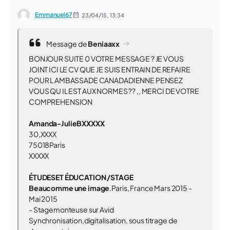
Emmanuel67
23/04/15,
13:34
Message de
Beniaaxx
BONJOUR SUITE 0 VOTRE MESSAGE ? JE VOUS
JOINT ICI LE CV QUE JE SUIS ENTRAIN DE REFAIRE
POUR L AMBASSADE CANADADIENNE PENSEZ
VOUS QU IL EST AUX NORMES ?? ,, MERCI DE VOTRE
COMPREHENSION
A
m
a
n
da
-Julie
BXXXXX
30,XXXX
75018Paris
XXXXX
ÉTUDESET ÉDUCATION /STAGE
Beaucomme une image
.Paris, France Mars 2015 -
Mai 2015
- Stagemonteuse sur Avid
Synchronisation,digitalisation, sous titrage de