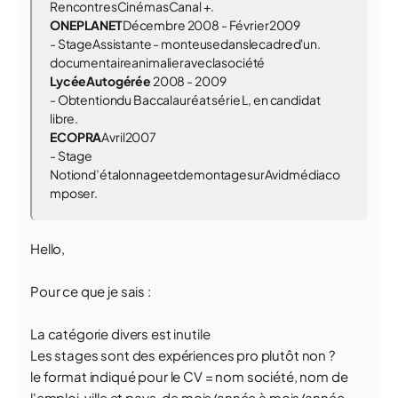
RencontresCinémasCanal +.
O
N
E
P
L
A
N
E
T
Décembre 2008 - Février2009
- StageAssistante - monteusedanslecadred'un.
documentaireanimalieraveclasociété
LycéeAutogérée
2008 - 2009
- Obtentiondu Baccalauréat série L, en candidat
libre.
E
C
O
P
R
A
Avril2007
- Stage
Notiond’étalonnageetdemontagesurAvidmédiaco
mposer.
Hello,
Pour ce que je sais :
La catégorie divers est inutile
Les stages sont des expériences pro plutôt non ?
le format indiqué pour le CV = nom société, nom de
l'emploi, ville et pays, de mois/année à mois/année