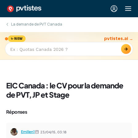
La demande de PVT Canada
pvtistes.ai →
✨ NEW
→
EIC Canada : le CV pour la demande
de PVT, JP et Stage
Réponses
Emilien1
23/04/15,
03:18