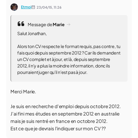
Etmoi
23/04/15,
11:26
Message de
Marie
Salut Jonathan,
Alors ton CV respecte le format requis, pas contre, tu
fais quoi depuis septembre 2012 ? Car ils demandent
un CV complet et à jour, et là, depuis septembre
2012, il n'y a plus la moindre information, donc ils
pourraient juger qu'il n'est pas à jour.
Merci Marie.
Je suis en recherche d'emploi depuis octobre 2012.
J'ai fini mes études en septembre 2012 en australie
mais je suis rentré en france en octobre 2012.
Est ce que je devrais l'indiquer sur mon CV ??