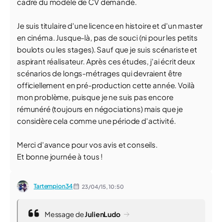
cadre du modèle de CV demandé.
Je suis titulaire d'une licence en histoire et d'un master
en cinéma. Jusque-là, pas de souci (ni pour les petits
boulots ou les stages). Sauf que je suis scénariste et
aspirant réalisateur. Après ces études, j'ai écrit deux
scénarios de longs-métrages qui devraient être
officiellement en pré-production cette année. Voilà
mon problème, puisque je ne suis pas encore
rémunéré (toujours en négociations) mais que je
considère cela comme une période d'activité.
Merci d'avance pour vos avis et conseils.
Et bonne journée à tous !
Tartempion34
23/04/15,
10:50
Message de
JulienLudo