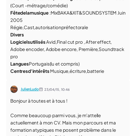
(
Court -métrage/comédie)
Fê
t
e
de
l
a
m
u
s
i
q
u
e
:
M
i
x
B
A
K
A
&
XI
T
&
S
O
UN
D
S
Y
S
T
E
M
Juin
2005
Régie,Cast,autorisationpréfectorale
Divers
L
o
g
iciels
u
tili
s
és
Avid,Final cut pro , After effect,
Adobe encoder, Adobe encore, Première,Soundtrack
pro
L
angues
Portugais(lu et compris)
Centresd'intérêts
Musique,écriture,batterie
JulienLudo
23/04/15,
10:46
Bonjour à toutes et à tous !
Comme beaucoup parmi vous, je m'attelle
actuellement à mon CV. Mais mon parcours et ma
formation atypiques me posent problème dans le