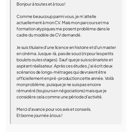
Bonjour à toutes et à tous !
Comme beaucoup parmi vous, je m'attelle
actuellement à mon CV. Mais mon parcours et ma
formation atypiques me posent problème dans le
cadre du modèle de CV demandé.
Je suis titulaire d'une licence en histoire et d'un master
en cinéma. Jusque-là, pas de souci (ni pour les petits
boulots ou les stages). Sauf que je suis scénariste et
aspirant réalisateur. Après ces études, j'ai écrit deux
scénarios de longs-métrages qui devraient être
officiellement en pré-production cette année. Voilà
mon problème, puisque je ne suis pas encore
rémunéré (toujours en négociations) mais que je
considère cela comme une période d'activité.
Merci d'avance pour vos avis et conseils.
Et bonne journée à tous !