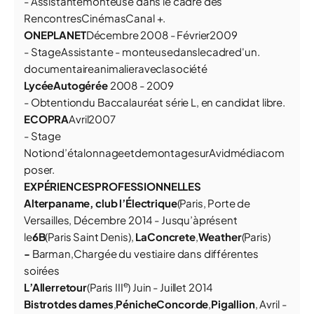
- Assistantemonteuse dans le cadre des
RencontresCinémasCanal +.
O
N
E
P
L
A
N
E
T
Décembre 2008 - Février2009
- StageAssistante - monteusedanslecadred'un.
documentaireanimalieraveclasociété
LycéeAutogérée
2008 - 2009
- Obtentiondu Baccalauréat série L, en candidat libre.
E
C
O
P
R
A
Avril2007
- Stage
Notiond’étalonnageetdemontagesurAvidmédiacom
poser.
EXPÉRIENCESPROFESSIONNELLES
Alterpaname, club l’Électrique
(Paris, Porte de
Versailles, Décembre 2014 - Jusqu’àprésent
le
6B
(Paris Saint Denis),
LaConcrete
,
Weather
(Paris)
-
Barman,Chargée du vestiaire dans différentes
soirées
e
L’Allerretour
(Paris III
) Juin - Juillet 2014
Bistrotdes dames
,
PénicheConcorde
,
Pigallion
, Avril -