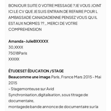
BONJOUR SUITE 0 VOTRE MESSAGE ? JE VOUS JOINT
ICI LE CV QUE JE SUIS ENTRAIN DE REFAIRE POUR L
AMBASSADE CANADADIENNE PENSEZ VOUS QU IL
EST AUX NORMES ?? ,, MERCI DE VOTRE
COMPREHENSION
A
m
a
n
da
-Julie
BXXXXX
30,XXXX
75018Paris
XXXXX
ÉTUDESET ÉDUCATION /STAGE
Beaucomme une image
.Paris, France Mars 2015 - Mai
2015
- Stagemonteuse sur Avid
Synchronisation,digitalisation, sous titrage de
documentaire,
montagede bande annonce de documentaire sur la