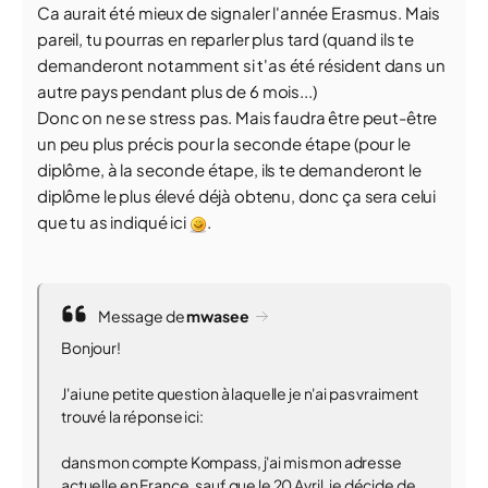
Ca aurait été mieux de signaler l'année Erasmus. Mais
pareil, tu pourras en reparler plus tard (quand ils te
demanderont notamment si t'as été résident dans un
autre pays pendant plus de 6 mois...)
Donc on ne se stress pas. Mais faudra être peut-être
un peu plus précis pour la seconde étape (pour le
diplôme, à la seconde étape, ils te demanderont le
diplôme le plus élevé déjà obtenu, donc ça sera celui
que tu as indiqué ici
.
Message de
mwasee
Bonjour!
J'ai une petite question à laquelle je n'ai pas vraiment
trouvé la réponse ici:
dans mon compte Kompass, j'ai mis mon adresse
actuelle en France, sauf que le 20 Avril, je décide de