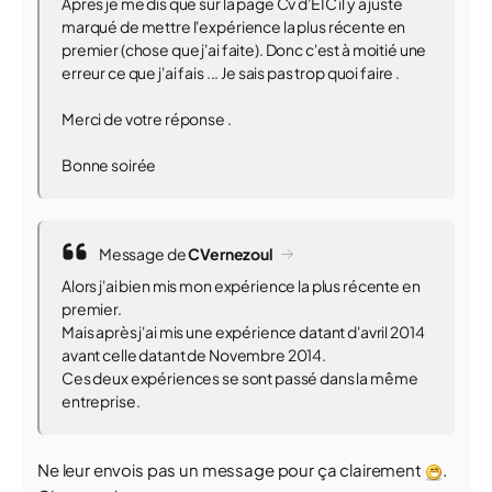
Après je me dis que sur la page Cv d'EIC il y a juste
marqué de mettre l'expérience la plus récente en
premier (chose que j'ai faite). Donc c'est à moitié une
erreur ce que j'ai fais ... Je sais pas trop quoi faire .
Merci de votre réponse .
Bonne soirée
Message de
CVernezoul
Alors j'ai bien mis mon expérience la plus récente en
premier.
Mais après j'ai mis une expérience datant d'avril 2014
avant celle datant de Novembre 2014.
Ces deux expériences se sont passé dans la même
entreprise.
Ne leur envois pas un message pour ça clairement
.