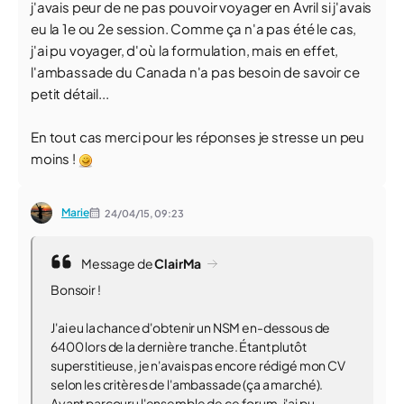
j'avais peur de ne pas pouvoir voyager en Avril si j'avais
eu la 1e ou 2e session. Comme ça n'a pas été le cas,
j'ai pu voyager, d'où la formulation, mais en effet,
l'ambassade du Canada n'a pas besoin de savoir ce
petit détail...
En tout cas merci pour les réponses je stresse un peu
moins !
Marie
24/04/15,
09:23
Message de
ClairMa
Bonsoir !
J'ai eu la chance d'obtenir un NSM en-dessous de
6400 lors de la dernière tranche. Étant plutôt
superstitieuse, je n'avais pas encore rédigé mon CV
selon les critères de l'ambassade (ça a marché).
Ayant parcouru l'ensemble de ce forum, j'ai pu