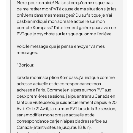
Merci pour ton aide! Mais est ce qu'on ne risque pas
de me retirer mon PVT à cause de ma situation si je les
préviens dans mes messages? Du au fait que je n'ai
pas bien indiqué mon adresse actuelle sur mon
compte Kompass? J'ai tellement galéré pour avoir ce
PVT que je psychote sur le risque qu'on me l'enlève...
Voici le message que je pense envoyer via mes
messages:
"Bonjour,
lors de mon inscription Kompass, j'ai indiqué comme
adresse actuelle et de correspondance mon
adresse à Paris. Comme je n'ai pas eu mon PVT aux
deux premières sessions, j'ai pu entrer au Canada en
tant que visiteuse où je suis actuellement depuis le 20
Avril. Or le 21 Avril, j'ai eu mon PVT lors de la 3e session,
sans modifier mon adresse actuelle et de
correspondance car je n'ai pas d'adresse fixe au
Canada (étant visiteuse jusqu'au 18 Juin).