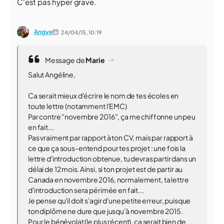
C'est pas hyper grave.
Angye
24/04/15,
10:19
Message de
Marie
Salut Angéline,
Ca serait mieux d'écrire le nom de tes écoles en
toute lettre (notamment l'EMC)
Par contre "novembre 2016", ça me chiffonne un peu
en fait...
Pas vraiment par rapport à ton CV, mais par rapport à
ce que ça sous-entend pour tes projet : une fois la
lettre d'introduction obtenue, tu devras partir dans un
délai de 12 mois. Ainsi, si ton projet est de partir au
Canada en novembre 2016, normalement, ta lettre
d'introduction sera périmée en fait...
Je pense qu'il doit s'agir d'une petite erreur, puisque
ton diplôme ne dure que jusqu'à novembre 2015.
Pour le bénévolat (le plus récent), ça serait bien de