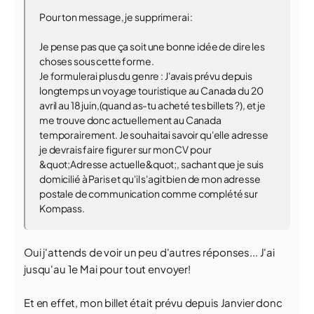
Pour ton message, je supprimerai :
Je pense pas que ça soit une bonne idée de dire les
choses sous cette forme.
Je formulerai plus du genre : J'avais prévu depuis
longtemps un voyage touristique au Canada du 20
avril au 18 juin,(quand as-tu acheté tes billets ?), et je
me trouve donc actuellement au Canada
temporairement. Je souhaitai savoir qu'elle adresse
je devrais faire figurer sur mon CV pour
&quot;Adresse actuelle&quot;, sachant que je suis
domicilié à Paris et qu'il s'agit bien de mon adresse
postale de communication comme complété sur
Kompass.
Oui j'attends de voir un peu d'autres réponses... J'ai
jusqu'au 1e Mai pour tout envoyer!
Et en effet, mon billet était prévu depuis Janvier donc