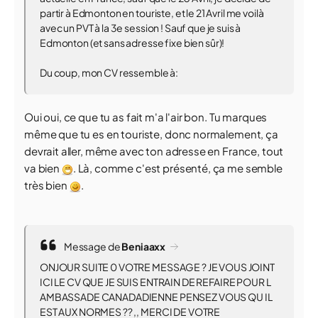
partir à Edmonton en touriste, et le 21 Avril me voilà
avec un PVT à la 3e session ! Sauf que je suis à
Edmonton (et sans adresse fixe bien sûr)!
Du coup, mon CV ressemble à:
Oui oui, ce que tu as fait m'a l'air bon. Tu marques
même que tu es en touriste, donc normalement, ça
devrait aller, même avec ton adresse en France, tout
va bien
. Là, comme c'est présenté, ça me semble
très bien
.
Message de
Beniaaxx
ONJOUR SUITE 0 VOTRE MESSAGE ? JE VOUS JOINT
ICI LE CV QUE JE SUIS ENTRAIN DE REFAIRE POUR L
AMBASSADE CANADADIENNE PENSEZ VOUS QU IL
EST AUX NORMES ?? ,, MERCI DE VOTRE