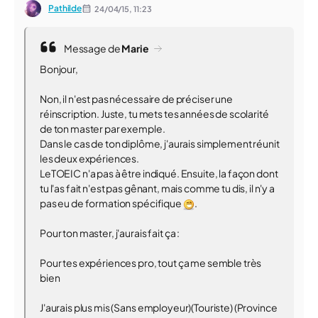
Pathilde
24/04/15,
11:23
Message de
Marie
Bonjour,
Non, il n'est pas nécessaire de préciser une
réinscription. Juste, tu mets tes années de scolarité
de ton master par exemple.
Dans le cas de ton diplôme, j'aurais simplement réunit
les deux expériences.
LeTOEIC n'a pas à être indiqué. Ensuite, la façon dont
tu l'as fait n'est pas gênant, mais comme tu dis, il n'y a
pas eu de formation spécifique
.
Pour ton master, j'aurais fait ça :
Pour tes expériences pro, tout ça me semble très
bien
J'aurais plus mis (Sans employeur)(Touriste) (Province