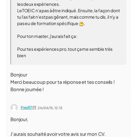
les deux expériences.
LeTOEIC n'a pas à être indiqué. Ensuite, la façon dont
tu l'as fait n'est pas gênant, mais comme tu dis, il n'y a
pas eu de formation spécifique
.
Pour ton master, j'aurais fait ça :
Pour tes expériences pro, tout ça me semble très
bien
Bonjour
Merci beaucoup pour ta réponse et tes conseils !
Bonne journée !
Fred17
24/04/15,
12:13
Bonjour,
J'aurais souhaité avoir votre avis sur mon CV.