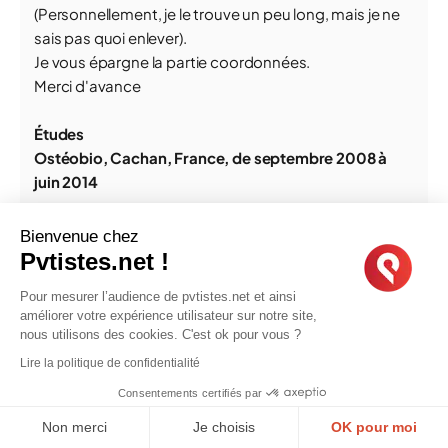
(Personnellement, je le trouve un peu long, mais je ne
sais pas quoi enlever).
Je vous épargne la partie coordonnées.
Merci d'avance
Études
Ostéobio, Cachan, France, de septembre 2008 à
juin 2014
Diplôme d’Ostéopathe D.O. (Ostéopathe
Bienvenue chez
biomécanicien : niveau II – code NSF 331 santé)
Pvtistes.net !
Mémoire de fin d’études : Fascias superficiels et
Pour mesurer l’audience de pvtistes.net et ainsi
profonds : étude de la transmission de force
améliorer votre expérience utilisateur sur notre site,
intermusculaire au sein d’une loge.
nous utilisons des cookies. C'est ok pour vous ?
Lire la politique de confidentialité
Lycée Descartes, Antony, France, de Septembre
Consentements certifiés par
2003 à juillet 2006
Non merci
Je choisis
OK pour moi