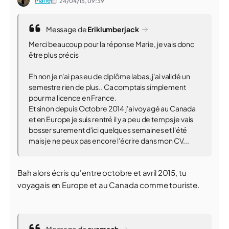
Marie
24/04/15,
09:39
Message de
Eriklumberjack
Merci beaucoup pour la réponse Marie, je vais donc
être plus précis
Eh non je n'ai pas eu de diplôme labas, j'ai validé un
semestre rien de plus.. Ca comptais simplement
pour ma licence en France.
Et sinon depuis Octobre 2014 j'ai voyagé au Canada
et en Europe je suis rentré il y a peu de temps je vais
bosser surement d'ici quelques semaines et l'été
mais je ne peux pas encore l'écrire dans mon CV...
Bah alors écris qu'entre octobre et avril 2015, tu
voyagais en Europe et au Canada comme touriste.