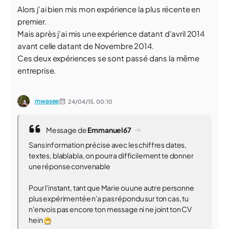
Alors j'ai bien mis mon expérience la plus récente en
premier.
Mais après j'ai mis une expérience datant d'avril 2014
avant celle datant de Novembre 2014.
Ces deux expériences se sont passé dans la même
entreprise.
mwasee
24/04/15,
00:10
Message de
Emmanuel67
Sans information précise avec les chiffres dates,
textes, blablabla, on pourra difficilement te donner
une réponse convenable
Pour l'instant, tant que Marie ou une autre personne
plus expérimentée n'a pas répondu sur ton cas, tu
n'envois pas encore ton message ni ne joint ton CV
hein