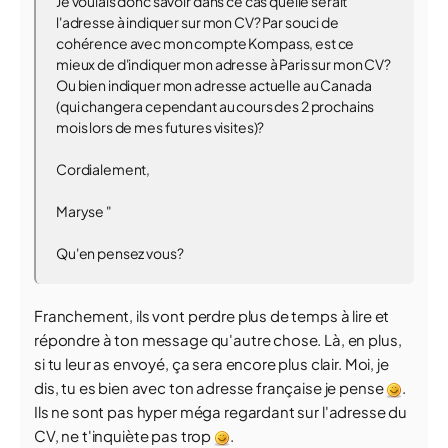
Je voulais donc savoir dans ce cas quelle serait
l'adresse à indiquer sur mon CV? Par souci de
cohérence avec mon compte Kompass, est ce
mieux de d'indiquer mon adresse à Paris sur mon CV?
Ou bien indiquer mon adresse actuelle au Canada
(qui changera cependant au cours des 2 prochains
mois lors de mes futures visites)?
Cordialement,
Maryse "
Qu'en pensez vous?
Franchement, ils vont perdre plus de temps à lire et
répondre à ton message qu'autre chose. Là, en plus,
si tu leur as envoyé, ça sera encore plus clair. Moi, je
dis, tu es bien avec ton adresse française je pense
.
Ils ne sont pas hyper méga regardant sur l'adresse du
CV, ne t'inquiète pas trop
.