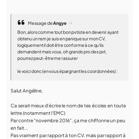
Message de
Angye
Bon, alors comme tout bon pvtiste en devenir ayant
obtenu un nsm je suis en panique sur mon CV,
logiquement il doit être conforme à ce qu'ils
demandent mais vous, oh grands pro des pvt,
pourrez peut-être me rassurer
le voici donc (en vous épargnant les coordonnées) :
Salut Angéline,
Ca serait mieux d'écrire le nom de tes écoles en toute
lettre (notamment l'EMC)
Par contre "novembre 2016", ça me chiffonne un peu
en fait...
Pas vraiment par rapport à ton CV, mais par rapport à