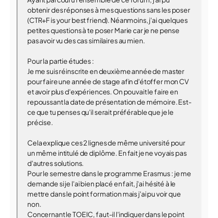
obtenir des réponses à mes questions sans les poser
(CTR+F is your best friend). Néanmoins, j'ai quelques
petites questions à te poser Marie car je ne pense
pas avoir vu des cas similaires au mien.
Pour la partie études :
Je me suis réinscrite en deuxième année de master
pour faire une année de stage afin d'étoffer mon CV
et avoir plus d'expériences. On pouvait le faire en
repoussant la date de présentation de mémoire. Est-
ce que tu penses qu'il serait préférable que je le
précise.
Cela explique ces 2 lignes de même université pour
un même intitulé de diplôme. En fait je ne voyais pas
d'autres solutions.
Pour le semestre dans le programme Erasmus : je me
demande si je l'ai bien placé en fait, j'ai hésité à le
mettre dans le point formation mais j'ai pu voir que
non.
Concernant le TOEIC, faut-il l'indiquer dans le point