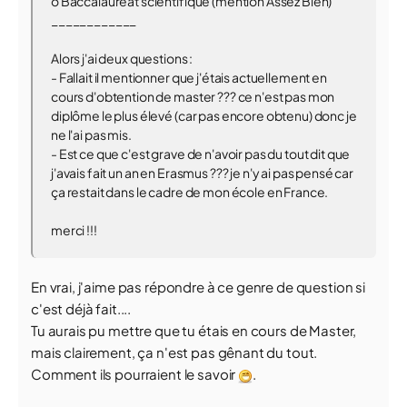
o Baccalauréat scientifique (mention Assez Bien)
____________
Alors j'ai deux questions :
- Fallait il mentionner que j'étais actuellement en
cours d'obtention de master ??? ce n'est pas mon
diplôme le plus élevé (car pas encore obtenu) donc je
ne l'ai pas mis.
- Est ce que c'est grave de n'avoir pas du tout dit que
j'avais fait un an en Erasmus ??? je n'y ai pas pensé car
ça restait dans le cadre de mon école en France.
merci !!!
En vrai, j'aime pas répondre à ce genre de question si
c'est déjà fait....
Tu aurais pu mettre que tu étais en cours de Master,
mais clairement, ça n'est pas gênant du tout.
Comment ils pourraient le savoir
.