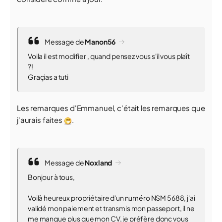
Message de
Manon56
Voila il est modifier , quand pensez vous s'il vous plaît
?!
Graçias a tuti
Les remarques d'Emmanuel, c'était les remarques que
j'aurais faites
.
Message de
Noxland
Bonjour à tous,
Voilà heureux propriétaire d'un numéro NSM 5688, j'ai
validé mon paiement et transmis mon passeport, il ne
me manque plus que mon CV, je préfère donc vous