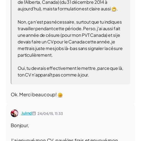
de l'Alberta, Canada) (du 31 décembre 2014 à
aujourd'hui), mais ta formulation est claire aussi
.
Non, ça n'est pas nécessaire, surtout que tu indiques
travailler pendant cette période. Perso, j'ai aussi fait
une année de césure (pour mon PVT Canada) et si je
devais faire un CV pour le Canada cette année, je
mettrais juste mes jobs là-bas sans signaler la césure
particulièrement.
Oui, tu devrais effectivement le mettre, parce que là,
ton CV n'apparaît pas comme à jour.
Ok. Merci beaucoup!
Julrnd
24/04/15,
11:33
Bonjour,
J'ai envoyé mon CV, payé les frais et envoyé mon