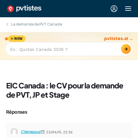
La demande de PVT Canada
pvtistes.ai →
✨ NEW
→
EIC Canada : le CV pour la demande
de PVT, JP et Stage
Réponses
CVernezoul
23/04/15,
22:36