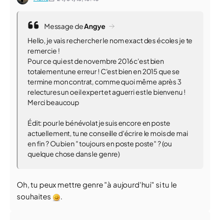
Message de
Angye
Hello, je vais rechercher le nom exact des écoles je te
remercie !
Pour ce qui est de novembre 2016 c'est bien
totalement une erreur ! C'est bien en 2015 que se
termine mon contrat, comme quoi même après 3
relectures un oeil expert et aguerri est le bienvenu !
Merci beaucoup
Édit: pour le bénévolat je suis encore en poste
actuellement, tu ne conseille d'écrire le mois de mai
en fin ? Ou bien " toujours en poste poste" ? (ou
quelque chose dans le genre)
Oh, tu peux mettre genre "à aujourd'hui" si tu le
souhaites
.