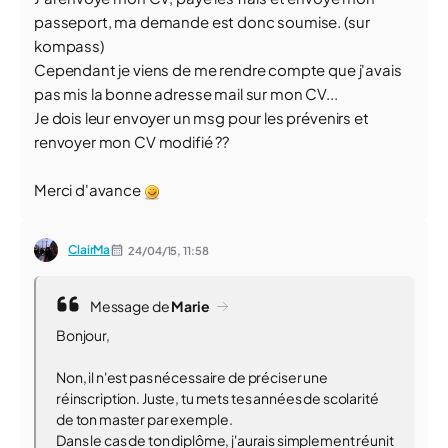
passeport, ma demande est donc soumise. (sur
kompass)
Cependant je viens de me rendre compte que j'avais
pas mis la bonne adresse mail sur mon CV...
Je dois leur envoyer un msg pour les prévenirs et
renvoyer mon CV modifié ??
Merci d'avance
ClairMa
24/04/15,
11:58
Message de
Marie
Bonjour,
Non, il n'est pas nécessaire de préciser une
réinscription. Juste, tu mets tes années de scolarité
de ton master par exemple.
Dans le cas de ton diplôme, j'aurais simplement réunit