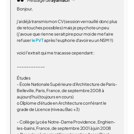
Message de
ayamach
Bonjour,
j'ai déjà transmis mon CV (session verrouillé donc plus
de retouches possibles) mais je psychote un peu
(j'avoue que rien ne serait pire pour moi de me faire
refuser
le PVT
après l'euphorie d'avoir eu un NSM !!)
voici l'extrait qui me tracasse cependant :
____________
Études
- École Nationale Supérieure d'Architecture de Paris-
Belleville, Paris, France, de septembre 2008 à
aujourd'hui (toujours en cours)
o Dîplome d'étude en Architecture conférant le
grade de Licence (niveau Bac +3)
- Collège Lycée Notre-Dame Providence, Enghien-
les-bains, France, de septembre 2001 à juin 2008