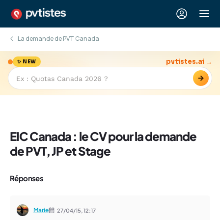
La demande de PVT Canada
pvtistes.ai →
✨ NEW
→
EIC Canada : le CV pour la demande
de PVT, JP et Stage
Réponses
Marie
27/04/15,
12:17