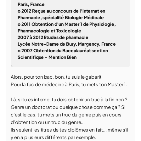
Paris, France
o
2012 Reçue au concours de l’internat en
Pharmacie, spécialité Biologie Médicale
o
2011 Obtention d’un Master 1 de Physiologie,
Pharmacologie et Toxicologie
2007 à 2012 Etudes de pharmacie
Lycée Notre-Dame de Bury, Margency, France
o
2007 Obtention du Baccalauréat section
Scientifique - Mention Bien
Alors, pour ton bac, bon, tu suis le gabarit.
Pour la fac de médecine à Paris, tu mets ton Master 1.
Là, si tu es interne, tu dois obtenir un truc à la fin non ?
Genre un doctorat ou quelque chose comme ça ? Si
c'est le cas, tu mets un truc du genre puis en cours
d'obtention ou un truc du genre...
Ils veulent les titres de tes diplômes en fait... même s'il
y en a plusieurs différents par exemple.