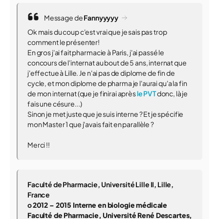
Message de
Fannyyyyy
Ok mais du coup c'est vrai que je sais pas trop
comment le présenter!
En gros j'ai fait pharmacie à Paris, j'ai passé le
concours de l'internat au bout de 5 ans, internat que
j'effectue à Lille. Je n'ai pas de diplome de fin de
cycle, et mon diplome de pharma je l'aurai qu'a la fin
de mon internat (que je finirai après
le PVT
donc, là je
fais une césure...)
Sinon je met juste que je suis interne ? Et je spécifie
mon Master 1 que j'avais fait en parallèle ?
Merci !!
Faculté de Pharmacie, Université Lille II, Lille,
France
o
2012 – 2015 Interne en biologie médicale
Faculté de Pharmacie, Université René Descartes,