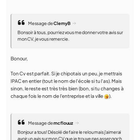
Message de
ClemyB
Bonsoir à tous, pourriez vous me donner votre avis sur
mon CV, je vous remercie.
Bonour,
Ton Cv est parfait. Si je chipotais un peu, je mettrais
IPAC en entier (tout le nom de l'école si tu l'as). Mais
sinon, le reste est très très bien (bon, si tu changes à
chaque fois le nom de l'entreprise et la ville
).
Message de
mcflouuz
Bonjour a tous! Désolé de faire le relou mais j'aimerai
avoir un avis sur mon CV que je trouve pas assez qqch