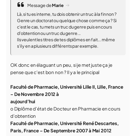
Message de
Marie
Là, si tu es interne, tu dois obtenir un truc à la fin non ?
Genre un doctorat ou quelque chose comme ça ? Si
c'est le cas, tu mets un truc du genre puis en cours
d'obtention ou un truc du genre...
Ils veulent les titres de tes diplômes en fait... même
s'il y en a plusieurs différents par exemple.
OK donc en élaguant un peu, si je met juste ça je
pense que c'est bon non ? Il y a le principal
Faculté de Pharmacie, Université Lille II, Lille, France
– De Novembre 2012 à
aujourd’hui
o Diplôme d’état de Docteur en Pharmacie en cours
d’obtention
Faculté de Pharmacie, Université René Descartes,
Paris, France – De Septembre 2007 à Mai 2012