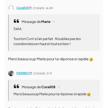
Corail08
27/04/15,
16:09
Message de
Marie
Salut,
Tout ton Cv m'a l'air parfait . N'oublies pas tes
coordonnées en haut et tout est bon !
Merci beaucoup Marie pour ta réponse si rapide
PIERRRO
27/04/15,
17:17
Message de
Corail08
Merci beaucoup Marie pour ta réponse si rapide