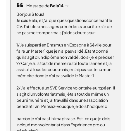
Message de
Bela14
Bonjour à tous!
Je suis Bela, et j'ai quelques questions concernant le
CV. J'ai lu les messages précédents pour être sûr de
ne pas me tromper mais j'ai des doutes sur :
1/ Je suis parti en Erasmus en Espagne à Séville pour
faire un Master1 que je n'ai pas validé. Etant donné
qu'il s'agit d'un diplôme non validé, dois-je le préciser
?? Car je suis tout de même resté toute l'année et j'ai
assisté à tous les cours mais je n'ai pas soutenu mon
mémoire donc je n'ai pas validé le Master 1
2/ J'ai effectué un SVE Service volontaire européen. Il
s'agit d'un volontariat mais j'étais tout de même un
peu rémunéré et j'ai travaillé dans une association
pendant 1 an. Pensez-vous que je dois l'indiquer d
pardon je n'ai pas fini ma phrase. Est-ce que je dois
indiqué mon volontariat dans Expérience pro ou
bénévolat?