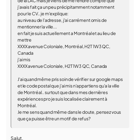
de la LAC mais je viens de me rendre compte que
j'avais fait ça un peu précipitamment notamment
pour le CV.. je m'explique:
au niveau de l'adresse, j'ai carrément omis de
mentionner la ville...
en fait je suis actuellement a Montréal et au lieu de
mettre
XXXX avenue Coloniale, Montréal, H2T 1W3 QC,
Canada
j'ai mis
XXXX avenue Coloniale, H2T 1W3 QC, Canada
J'ai quand même pris soin de vérifier sur google maps
et le code postal que j'ai mis n'appartiens qu'a la ville
de Montréal.. surtout que dans mes dernières
expériences pro je suis localisée clairement à
Montréal.
Je me sens quand même dans le doute, pensez vous
que ça puisse être un motif de refus?
Salut,