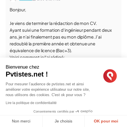
Bonjour,
Je viens de terminer la rédaction de mon CV.
Ayant suivi une formation d'ingénieur pendant deux
ans, je n'ai finalement pas eu mon diplôme. J'ai
redoublé la première année et obtenue une
équivalence de licence (Bac+3).
Voici comment je l'ai rédigé:
Bienvenue chez
Maxime Pavageau
Pvtistes.net !
3 Rue du Bordage Lucas, La Guyonnière, France,
Pour mesurer l’audience de pvtistes.net et ainsi
améliorer votre expérience utilisateur sur notre site,
85600
nous utilisons des cookies. C'est ok pour vous ?
06.**.**.**.**
Lire la politique de confidentialité
***********@gmail.com
Consentements certifiés par
Non merci
Je choisis
OK pour moi