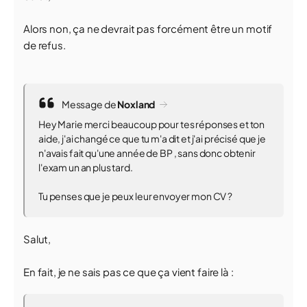
Alors non, ça ne devrait pas forcément être un motif
de refus.
Message de
Noxland
Hey Marie merci beaucoup pour tes réponses et ton
aide, j'ai changé ce que tu m'a dit et j'ai précisé que je
n'avais fait qu'une année de BP , sans donc obtenir
l'exam un an plus tard.
Tu penses que je peux leur envoyer mon CV ?
Salut,
En fait, je ne sais pas ce que ça vient faire là :