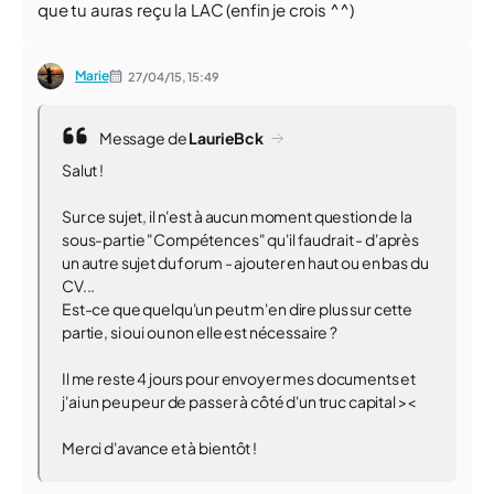
que tu auras reçu la LAC (enfin je crois ^^)
Marie
27/04/15,
15:49
Message de
LaurieBck
Salut !
Sur ce sujet, il n'est à aucun moment question de la
sous-partie "Compétences" qu'il faudrait - d'après
un autre sujet du forum - ajouter en haut ou en bas du
CV...
Est-ce que quelqu'un peut m'en dire plus sur cette
partie, si oui ou non elle est nécessaire ?
Il me reste 4 jours pour envoyer mes documents et
j'ai un peu peur de passer à côté d'un truc capital ><
Merci d'avance et à bientôt !