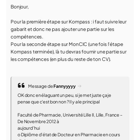
Bonjour,
Pour la première étape sur Kompass : i faut suivre leur
gabarit et donc ne pas ajouter une partie sur les
compétences.
Pour la seconde étape sur MonCIC (une fois l'étape
Kompass terminée), là tu devras fournir une partie sur
les compétences (en plus du reste de ton CV).
Message de
Fannyyyyy
OK donc en élaguant un peu, si je met juste ça je
pense que c'est bon non ? Il y a le principal
Faculté de Pharmacie, Université Lille II, Lille, France –
De Novembre 2012 à
aujourd’hui
o Diplôme d’état de Docteur en Pharmacie en cours