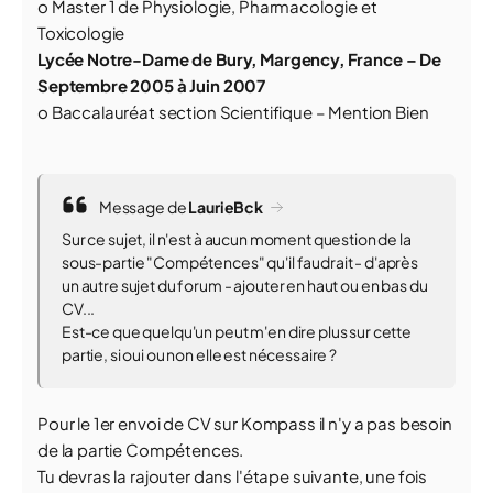
o Master 1 de Physiologie, Pharmacologie et
Toxicologie
Lycée Notre-Dame de Bury, Margency, France – De
Septembre 2005 à Juin 2007
o Baccalauréat section Scientifique – Mention Bien
Message de
LaurieBck
Sur ce sujet, il n'est à aucun moment question de la
sous-partie "Compétences" qu'il faudrait - d'après
un autre sujet du forum - ajouter en haut ou en bas du
CV...
Est-ce que quelqu'un peut m'en dire plus sur cette
partie, si oui ou non elle est nécessaire ?
Pour le 1er envoi de CV sur Kompass il n'y a pas besoin
de la partie Compétences.
Tu devras la rajouter dans l'étape suivante, une fois