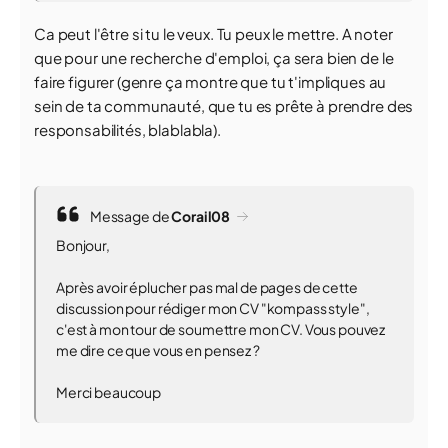
Ca peut l'être si tu le veux. Tu peux le mettre. A noter
que pour une recherche d'emploi, ça sera bien de le
faire figurer (genre ça montre que tu t'impliques au
sein de ta communauté, que tu es prête à prendre des
responsabilités, blablabla).
Message de
Corail08
Bonjour,
Après avoir éplucher pas mal de pages de cette
discussion pour rédiger mon CV "kompass style",
c'est à mon tour de soumettre mon CV. Vous pouvez
me dire ce que vous en pensez ?
Merci beaucoup