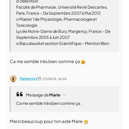
d’obtention
Faculté de Pharmacie, Université René Descartes,
Paris, France – De Septembre 2007 à Mai 2012
o Master 1 de Physiologie, Pharmacologie et
Toxicologie
Lycée Notre-Dame de Bury, Margency, France – De
Septembre 2005 à Juin 2007
o Baccalauréat section Scientifique – Mention Bien
Ca me semble très bien comme ça
.
Fannyyyyy
27/04/15,
16:00
Message de
Marie
Ca me semble très bien comme ça .
Merci beaucoup pour ton aide Marie