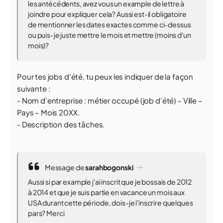
les antécédents, avez vous un example de lettre à
joindre pour expliquer cela? Aussi est-il obligatoire
de mentionner les dates exactes comme ci-dessus
ou puis-je juste mettre le mois et mettre (moins d'un
mois)?
Pour tes jobs d'été, tu peux les indiquer de la façon
suivante :
- Nom d'entreprise : métier occupé (job d’été) – Ville –
Pays – Mois 20XX.
- Description des tâches.
Message de
sarahbogonski
Aussi si par example j'ai inscrit que je bossais de 2012
à 2014 et que je suis partie en vacance un mois aux
USA durant cette période, dois-je l'inscrire quelques
pars? Merci