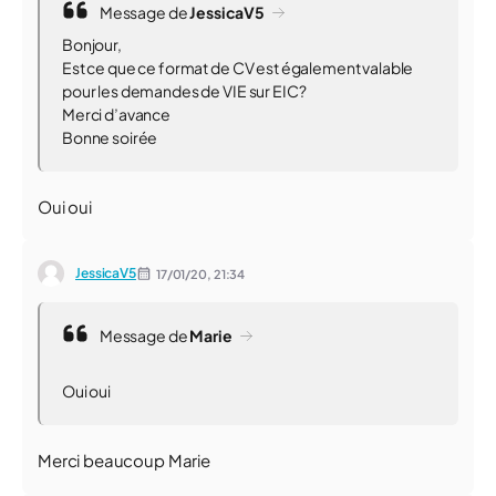
Message de
JessicaV5
Bonjour,
Est ce que ce format de CV est également valable
pour les demandes de VIE sur EIC?
Merci d’avance
Bonne soirée
Oui oui
JessicaV5
17/01/20,
21:34
Message de
Marie
Oui oui
Merci beaucoup Marie