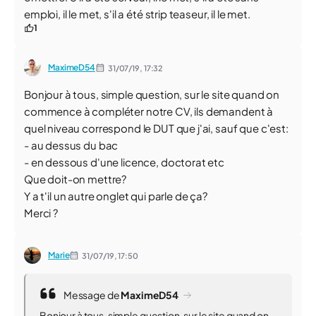
emploi, il le met, s'il a été strip teaseur, il le met.
1
MaximeD54
31/07/19,
17:32
Bonjour à tous, simple question, sur le site quand on
commence à compléter notre CV, ils demandent à
quel niveau correspond le DUT que j'ai, sauf que c'est:
- au dessus du bac
- en dessous d'une licence, doctorat etc
Que doit-on mettre?
Y a t'il un autre onglet qui parle de ça?
Merci ?
Marie
31/07/19,
17:50
Message de
MaximeD54
Bonjour à tous, simple question, sur le site quand on