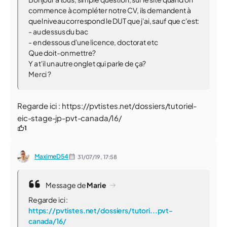
commence à compléter notre CV, ils demandent à
quel niveau correspond le DUT que j'ai, sauf que c'est:
- au dessus du bac
- en dessous d'une licence, doctorat etc
Que doit-on mettre?
Y a t'il un autre onglet qui parle de ça?
Merci ?
Regarde ici : https://pvtistes.net/dossiers/tutoriel-
eic-stage-jp-pvt-canada/16/
1
MaximeD54
31/07/19,
17:58
Message de
Marie
Regarde ici :
https://pvtistes.net/dossiers/tutori...pvt-
canada/16/