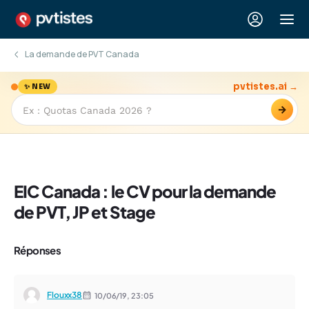
La demande de PVT Canada
pvtistes.ai →
✨ NEW
→
EIC Canada : le CV pour la demande
de PVT, JP et Stage
Réponses
Flouxx38
10/06/19,
23:05