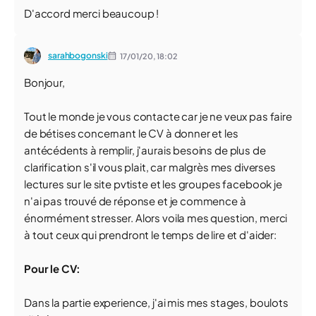
D'accord merci beaucoup !
sarahbogonski
17/01/20,
18:02
Bonjour,
Tout le monde je vous contacte car je ne veux pas faire
de bétises concernant le CV à donner et les
antécédents à remplir, j'aurais besoins de plus de
clarification s'il vous plait, car malgrès mes diverses
lectures sur le site pvtiste et les groupes facebook je
n'ai pas trouvé de réponse et je commence à
énormément stresser. Alors voila mes question, merci
à tout ceux qui prendront le temps de lire et d'aider:
Pour le CV:
Dans la partie experience, j'ai mis mes stages, boulots