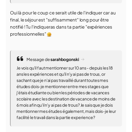
Oui là pour le coup ce serait utile de l'indiquer car au
final, le séjour est "suffisamment" long pour être
notifié ! Tu l'indiqueras dans ta partie "expériences
professionnelles"
Message de
sarahbogonski
Je vois qu'il faut mentionner sur 10 ans - depuis les 18
ans les expériences et qu'il n'y ai pas de trous, or
sachant que je n'ai pas travaillé durant toutes mes
études dois-je mentionner entre mes stages que
j'étais étudiante ou bien les périodes de vacances
scolaire avec les destination de vacance de moins de
6 mois afin qu'il n'y ai pas de trous? Je sais que je dois
mentionner mes études également, mais dois-je leur
facilité le travail dans la partie experience?