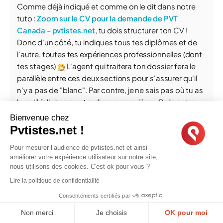
Comme déjà indiqué et comme on le dit dans notre
tuto :
Zoom sur le CV pour la demande de PVT
Canada - pvtistes.net
, tu dois structurer ton CV !
Donc d'un côté, tu indiques tous tes diplômes et de
l'autre, toutes tes expériences professionnelles (dont
tes stages)
L'agent qui traitera ton dossier fera le
parallèle entre ces deux sections pour s'assurer qu'il
n'y a pas de "blanc". Par contre, je ne sais pas où tu as
lu qu'il fallait remonter dix ans en arrière... Relis notre
tuto (lien que je donne donc juste au dessus), il
Bienvenue chez
répondra aux dernières questions que tu te poses
Pvtistes.net !
dont notamment jusqu'où remonter dans tes
Pour mesurer l’audience de pvtistes.net et ainsi
expériences !
améliorer votre expérience utilisateur sur notre site,
2
nous utilisons des cookies. C'est ok pour vous ?
Lire la politique de confidentialité
Consentements certifiés par
...
44
84
92
93
94
95
96
...
Non merci
Je choisis
OK pour moi