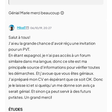
Génial Marie merci beaucoup 😊
MikelT
06/10/19,
20:27
Salut à tous!
J'ai eu la grande chance d'avoir réçu une invitation
pour un PVT.
En étant espagnol, je n'ai pas accès à un forum
similaire dans ma langue, donc ce site est ma
principalle source d'informations pour vérifier toutes
les démarches. Et j'avoue que vous êtes géniaux.
J'ai préparé mon CV en éspérant que ce soit OK. Donc
je le laisse ici et si quelqu'un me donne son avis ça
serait génial. Et sinon ça peut servir à des futurs
pvtistes. Un grand merci!
ÉTUDES