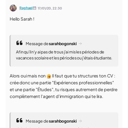
Raphael
17/01/20,
22:30
Hello Sarah !
Message de
sarahbogonski
Afin qu'il n'y ai pas de trous j'ai mis les périodes de
vacances scolaire et les périodes ou j'étais étudiante.
Alors oui mais non
Il faut que tu structures ton CV :
crée donc une partie "Expériences professionnelles"
et une partie "Études", tu risques autrement de perdre
complètement l'agent d'immigration qui te lira.
Message de
sarahbogonski