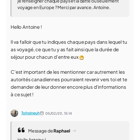
je renseigner chaque pays et la datte ou seulement
voyage en Europe ? Merci par avance. Antoine.
Hello Antoine !
Il va falloir que tu indiques chaque pays dans lequel tu
as voyagé, ce que tu y as fait ainsi que la durée de
séjour pour chacun d'entre eux
C'est important de les mentionner car autrement les
autorités canadiennes pourraient revenir vers toi et te
demander de leur donner encore plus d'informations
à ce sujet !
Toitoineuh
05/02/20,
15:14
Message de
Raphael
Hello Antoine !