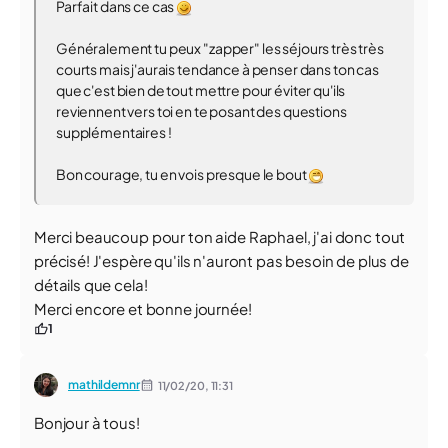
Parfait dans ce cas
Généralement tu peux "zapper" les séjours très très
courts mais j'aurais tendance à penser dans ton cas
que c'est bien de tout mettre pour éviter qu'ils
reviennent vers toi en te posant des questions
supplémentaires !
Bon courage, tu en vois presque le bout
Merci beaucoup pour ton aide Raphael, j'ai donc tout
précisé! J'espère qu'ils n'auront pas besoin de plus de
détails que cela!
Merci encore et bonne journée!
1
mathildemnr
11/02/20,
11:31
Bonjour à tous!