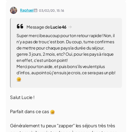
Raphael
03/02/20,
15:16
Message de
Lucie46
Super merci beaucoup pour ton retour rapide! Non, il
n'y a pas de trou c'est bon. Du coup, tu me confirmes
de mettre pour chaque pays la durée du séjour,
genre 3 jours, 2 mois, etc? Oui, pour les pays à risque
en effet, c'est un bon point!
Merci pour ton aide, et puis bon s'ils veulent plus
d'infos, au point où j'en suis je crois, ce sera pas un pb!
Salut Lucie !
Parfait dans ce cas
Généralement tu peux "zapper" les séjours très très