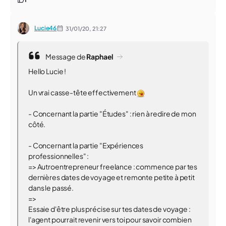
Lucie46
31/01/20,
21:27
Message de
Raphael
Hello Lucie !
Un vrai casse-tête effectivement
- Concernant la partie "Études" : rien à redire de mon
côté.
- Concernant la partie "Expériences
professionnelles" :
=> Autroentrepreneur freelance : commence par tes
dernières dates de voyage et remonte petite à petit
dans le passé.
=>
Essaie d'être plus précise sur tes dates de voyage :
l'agent pourrait revenir vers toi pour savoir combien