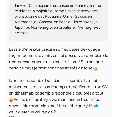
Janvier 2018 à aujourd’hui : basée en France dans ma
résidence la majorité du temps, avec des voyages
professionnels au Royaume-Uni, en Suisse, en
Allemagne, au Canada, en Bosnie-Herzégovine, au
Japon, au Monténégro, en Croatie, en Allemagne et
en Italie.
Essaie d'être plus précise sur tes dates de voyage :
l'agent pourrait revenir vers toi pour savoir combien de
temps exactement tu as passé là-bas ! Surtout que
certains pays je crois sont considérés à risque
Le reste me semble bon dans l'ensemble ! Je n'ai
malheureusement pas le temps de vérifier tout ton CV
en détail mais ça semble répondre à peu près à tout
Vérifie bien qu'il n'y a vraiment aucun trou et tout
devrait être bon selon moi ! Peut-être que @
Marie
veut y jeter un œil rapide ?
1