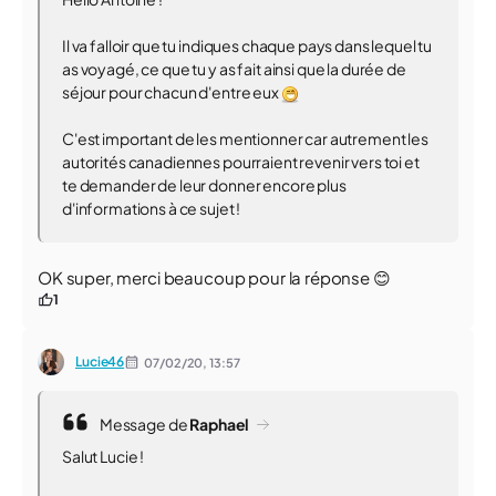
Il va falloir que tu indiques chaque pays dans lequel tu
as voyagé, ce que tu y as fait ainsi que la durée de
séjour pour chacun d'entre eux
C'est important de les mentionner car autrement les
autorités canadiennes pourraient revenir vers toi et
te demander de leur donner encore plus
d'informations à ce sujet !
OK super, merci beaucoup pour la réponse 😊
1
Lucie46
07/02/20,
13:57
Message de
Raphael
Salut Lucie !