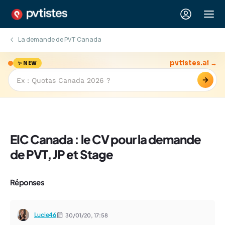
La demande de PVT Canada
pvtistes.ai →
✨ NEW
→
EIC Canada : le CV pour la demande
de PVT, JP et Stage
Réponses
Lucie46
30/01/20,
17:58