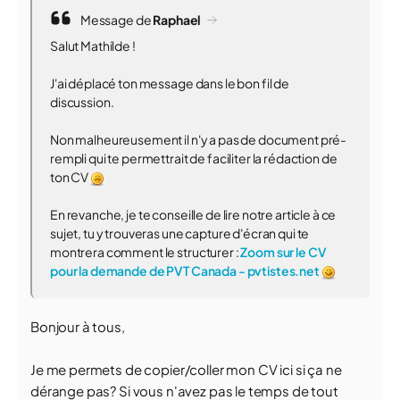
Message de
Raphael
Salut Mathilde !
J'ai déplacé ton message dans le bon fil de
discussion.
Non malheureusement il n'y a pas de document pré-
rempli qui te permettrait de faciliter la rédaction de
ton CV
En revanche, je te conseille de lire notre article à ce
sujet, tu y trouveras une capture d'écran qui te
montrera comment le structurer :
Zoom sur le CV
pour la demande de PVT Canada - pvtistes.net
Bonjour à tous,
Je me permets de copier/coller mon CV ici si ça ne
dérange pas? Si vous n'avez pas le temps de tout