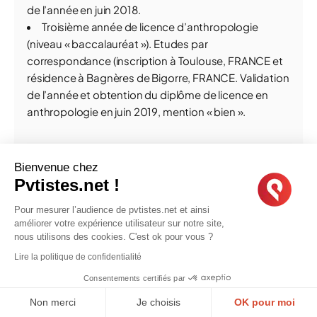
de l’année en juin 2018.
Troisième année de licence d’anthropologie
(niveau « baccalauréat »). Etudes par
correspondance (inscription à Toulouse, FRANCE et
résidence à Bagnères de Bigorre, FRANCE. Validation
de l’année et obtention du diplôme de licence en
anthropologie en juin 2019, mention « bien ».
Bienvenue chez
Pvtistes.net !
EXPÉRIENCES PROFESSIONNELLES
Pour mesurer l’audience de pvtistes.net et ainsi
améliorer votre expérience utilisateur sur notre site,
nous utilisons des cookies. C'est ok pour vous ?
Employeur particulier, gardienne d’enfant, Bagnères
de Bigorre, France, de juillet 2011 à août 2011
Lire la politique de confidentialité
Consentements certifiés par
S’occuper d’un enfant de 5 ans pendant plusieurs
Non merci
Je choisis
OK pour moi
heures, trois matinées par semaine, en milieu fermé