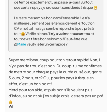
de temps exactement tu as passé là-bas ! Surtout
que certains pays je crois sont considérés à risque
Le reste me semble bon dans l'ensemble ! Je n'ai
malheureusement pas le temps de vérifier tout ton
CV en détail mais ça semble répondre à peu près à
tout
Vérifie bien qu'il n'y a vraiment aucun trou et
tout devrait être bon selon moi ! Peut-être que
@
Marie
veut y jeter un œil rapide ?
Super merci beaucoup pour ton retour rapide! Non, il
n'y a pas de trou c'est bon. Du coup, tu me confirmes
de mettre pour chaque pays la durée du séjour, genre
3 jours, 2 mois, etc? Oui, pour les pays à risque en
effet, c'est un bon point!
Merci pour ton aide, et puis bon s'ils veulent plus
d'infos, au point où j'en suis je crois, ce sera pas un pb!
1