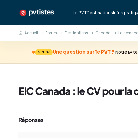
Le PVT
Destinations
Infos pratiq
Accueil
Forum
Destinations
Canada
La demande
Notre IA 
Une question sur le PVT ?
✨ NEW
EIC Canada : le CV pour la
Réponses