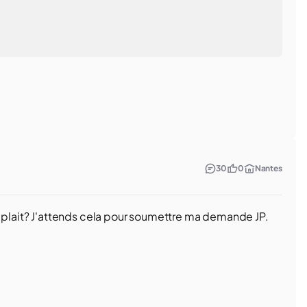
30
0
Nantes
s plait? J'attends cela pour soumettre ma demande JP.