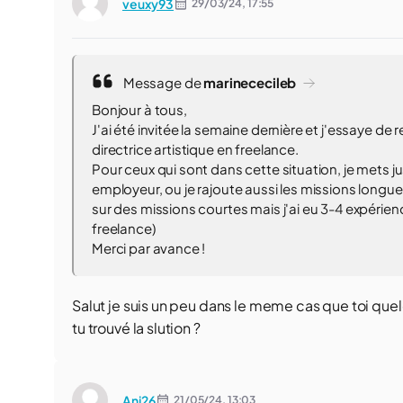
veuxy93
29/03/24,
17:55
Message de
marinececileb
Bonjour à tous,
J'ai été invitée la semaine dernière et j'essaye de 
directrice artistique en freelance.
Pour ceux qui sont dans cette situation, je mets 
employeur, ou je rajoute aussi les missions longues 
sur des missions courtes mais j'ai eu 3-4 expérienc
freelance)
Merci par avance !
Salut je suis un peu dans le meme cas que toi qu
tu trouvé la slution ?
Ani26
21/05/24,
13:03