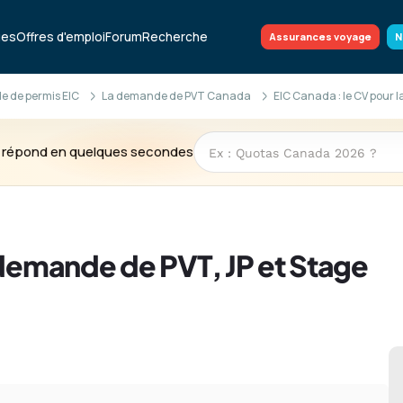
ues
Offres d'emploi
Forum
Recherche
Assurances voyage
N
 de permis EIC
La demande de PVT Canada
EIC Canada : le CV pour 
te répond en quelques secondes
 demande de PVT, JP et Stage