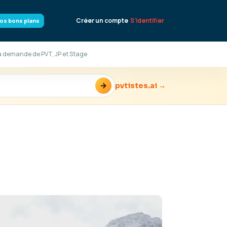
Créer un compte
S'identifier
os bons plans
la demande de PVT, JP et Stage
→
pvtistes.ai →