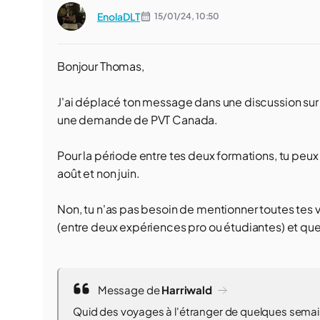
EnolaDLT
15/01/24,
10:50
Bonjour Thomas,
J'ai déplacé ton message dans une discussion sur 
une demande de PVT Canada.
Pour la période entre tes deux formations, tu peu
août et non juin.
Non, tu n'as pas besoin de mentionner toutes tes va
(entre deux expériences pro ou étudiantes) et que 
Message de
Harriwald
Quid des voyages à l'étranger de quelques semaines