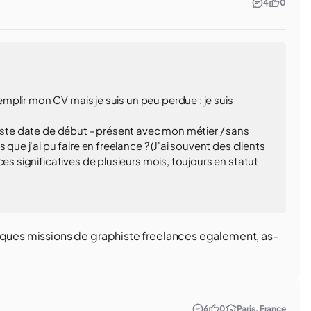
4
0
remplir mon CV mais je suis un peu perdue : je suis
juste date de début - présent avec mon métier / sans
que j'ai pu faire en freelance ? (J'ai souvent des clients
es significatives de plusieurs mois, toujours en statut
elques missions de graphiste freelances egalement, as-
6
0
Paris, France