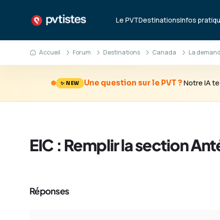
Le PVT
Destinations
Infos pratiq
Accueil
Forum
Destinations
Canada
La demande
Notre IA 
Une question sur le PVT ?
✨ NEW
EIC : Remplir la section A
Réponses