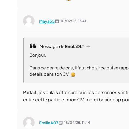
Maya55
10/02/25,
15:41
Message de
EnolaDLT
Bonjour,
Dans ce genre de cas, il faut choisir ce qui se rap
détails dans ton CV.
Parfait, je voulais être sûre que les personnes véri
entre cette partie et mon CV, merci beaucoup po
EmilieA07
18/04/25,
11:44