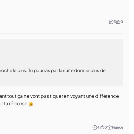
3
0
proche le plus. Tu pourras par la suite donner plus de
fiant tout ça ne vont pas tiquer en voyant une différence
ur ta réponse
4
0
France