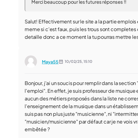
Merci beaucoup pour les futures réponses !!
Salut! Effectivement sur le site a la partie emplois
meme si c'est faux, puis les trous sont completes d
detaille donc a ce moment la tu pourras mettre le
Maya55
10/02/25,
15:10
Bonjour, j'ai un soucis pour remplir dans la sectio
l'emploi". En effet, je suis professeur de musique
aucun des métiers proposés dans la liste ne corr
l'enseignement de la musique dans un établissemen
suis pas non plus juste "musicienne", ni "intermit
"musicien/musicienne" par défaut car je ne vois vr
embêtée ?