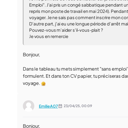
Emploi". J'ai pris un congé sabbatique pendant un
repris mon poste de travail en mai 2024). Pendant
voyager. Je ne sais pas comment inscrire mon co
D'autre part, j'ai eu une longue période d'arrêt m
Pouvez-vous m'aider s'il-vous-plait ?
Je vous en remercie
Bonjour,
Dans le tableau tu mets simplement "sans emploi
formulent. Et dans ton CV papier, tu préciseras da
voyage.
EmilieA07
23/04/25,
00:09
Bonjour,