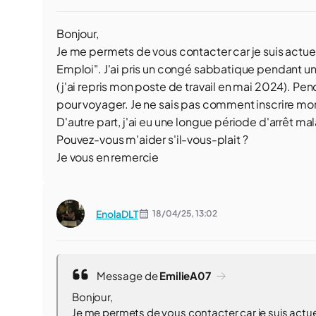
Bonjour,
Je me permets de vous contacter car je suis actue
Emploi". J'ai pris un congé sabbatique pendant 
(j'ai repris mon poste de travail en mai 2024). Pe
pour voyager. Je ne sais pas comment inscrire m
D'autre part, j'ai eu une longue période d'arrêt m
Pouvez-vous m'aider s'il-vous-plait ?
Je vous en remercie
EnolaDLT
18/04/25,
13:02
Message de
EmilieA07
Bonjour,
Je me permets de vous contacter car je suis actue