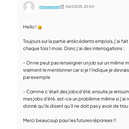
mmanonm
06/02/25,
20:03
Hello !
Toujours sur la partie antécédents emplois, j'ai fa
chaque fois 1 mois. Donc j'ai des interrogations :
- On ne peut pas renseigner un job sur un même mois (
vraiment le mentionner car si je l'indique je devrais
par exemple
- Comme c'était des jobs d'été, ensuite je retourna
mes jobs d'été, est-ce un problème même si j'ai r
donné qu'ils disent qu'il ne doit pas y avoir de tr
Merci beaucoup pour les futures réponses !!