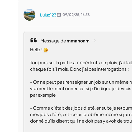
Luluz123
09/02/25,
16:58
Message de
mmanonm
Hello !
Toujours sur la partie antécédents emplois, j'ai fa
chaque fois 1 mois. Donc j'ai des interrogations :
- On ne peut pas renseigner un job sur un même mois (
vraiment le mentionner car si je l'indique je devrai
par exemple
- Comme c'était des jobs d'été, ensuite je retourn
mes jobs d'été, est-ce un problème même si j'ai r
donné qu'ils disent qu'il ne doit pas y avoir de tr