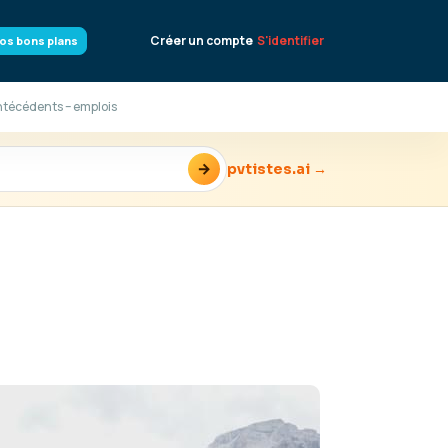
Créer un compte
S'identifier
os bons plans
Antécédents – emplois
→
pvtistes.ai →