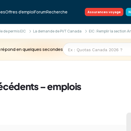
ues
Offres d'emploi
Forum
Recherche
Assurances voyage
N
 de permis EIC
La demande de PVT Canada
EIC : Remplir la section 
te répond en quelques secondes
ntécédents – emplois