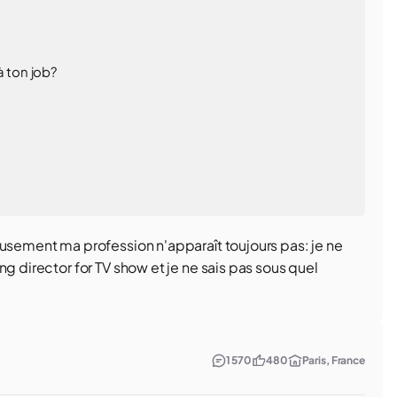
à ton job?
eusement ma profession n'apparaît toujours pas: je ne
g director for TV show et je ne sais pas sous quel
1 570
480
Paris, France