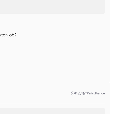
à ton job?
11
1
Paris, France