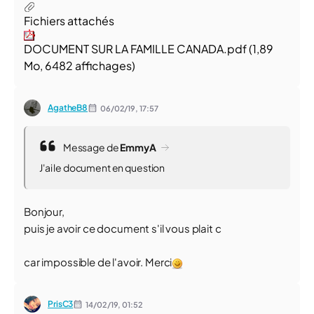
Fichiers attachés
DOCUMENT SUR LA FAMILLE CANADA.pdf
(1,89
Mo, 6482 affichages)
AgatheB8
06/02/19,
17:57
Message de
EmmyA
J'ai le document en question
Bonjour,
puis je avoir ce document s'il vous plait c
car impossible de l'avoir. Merci
PrisC3
14/02/19,
01:52