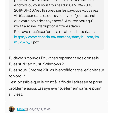
endroits où vous vous trouviez du 2012-08-30 au
2019-01-30. Veuillez préciser les pays que vous avez
visités, ceux dans lesquels vous avez séjourné ainsi
que votre pays de citoyenneté. Assurez-vous qu’il
n’y ait aucune interruption entre les dates.
Pour avoir accès au formulaire, allez au lien suivant :
https://www.canada.ca/content/dam/ir...orm/im
m5257b_1
. pdf
Tu devrais pouvoir l’ouvrir en reprenant nos conseils.
Tu es sur Mac ou sur Windows ?
Tu es sous Chrome ? Tu as bien téléchargé le fichier sur
ton ordi ?
Il est possible que le point à la fin de l’adresse te pose
problème aussi. Essaye éventuellement sans le point
s’il y est.
Marie
06/03/19,
21:45