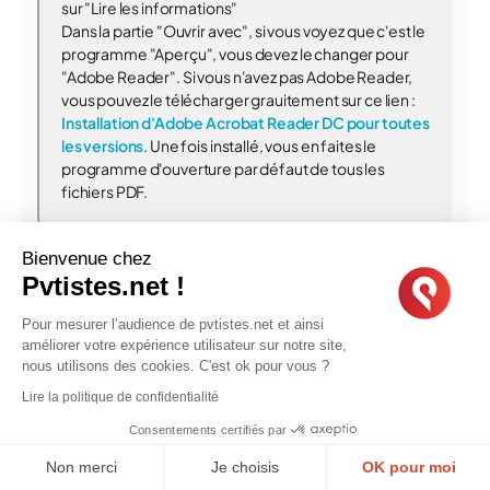
sur "Lire les informations"
Dans la partie "Ouvrir avec", si vous voyez que c'est le
programme "Aperçu", vous devez le changer pour
"Adobe Reader". Si vous n'avez pas Adobe Reader,
vous pouvez le télécharger grauitement sur ce lien :
Installation d'Adobe Acrobat Reader DC pour toutes
les versions
. Une fois installé, vous en faites le
programme d'ouverture par défaut de tous les
fichiers PDF.
Bienvenue chez
Merci beaucoup ! Top !!
Pvtistes.net !
Pour mesurer l’audience de pvtistes.net et ainsi
améliorer votre expérience utilisateur sur notre site,
1
2
3
4
...
nous utilisons des cookies. C'est ok pour vous ?
Lire la politique de confidentialité
Consentements certifiés par
Pour pouvoir répondre, veuillez vous connecter ou vous
Non merci
Je choisis
OK pour moi
inscrire.