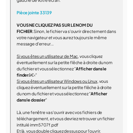
gauche de votre écran.
Pièce jointe 33139
VOUS NE CLIQUEZ PAS SUR LE NOM DU
FICHIER
.Sinon, le fichier va s'ouvrir directement dans
votre navigateur et vous aurez toujours le même
message d'erreur...
Si vous êtes un utilisateur de Mac
, vous cliquez
éventuellement sur la petite flêche à droite du nom
du fichier et vous sélectionnez "
Afficher dans le
finder
â€‹"
Si vous êtes un utilisateur Windows ou Linux
, vous
cliquez éventuellement sur la petite flêche à droite
du nom du fichier et vous sélectionnez "
Afficher
dans le dossier
"
Là, une fenêtre va s'ouvrir avec vos fichiers de
téléchargement, et vous devriez retrouver un fichier
intitulé imm5707f.pdf
Et là, vous double cliquez dessus pour l'ouvrir.