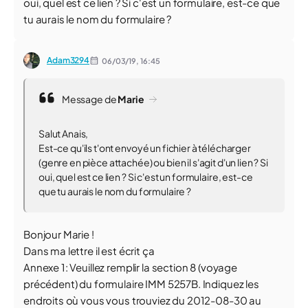
oui, quel est ce lien ? Si c'est un formulaire, est-ce que
tu aurais le nom du formulaire ?
Adam3294
06/03/19,
16:45
Message de
Marie
Salut Anais,
Est-ce qu'ils t'ont envoyé un fichier à télécharger
(genre en pièce attachée) ou bien il s'agit d'un lien ? Si
oui, quel est ce lien ? Si c'est un formulaire, est-ce
que tu aurais le nom du formulaire ?
Bonjour Marie !
Dans ma lettre il est écrit ça
Annexe 1: Veuillez remplir la section 8 (voyage
précédent) du formulaire IMM 5257B. Indiquez les
endroits où vous vous trouviez du 2012-08-30 au