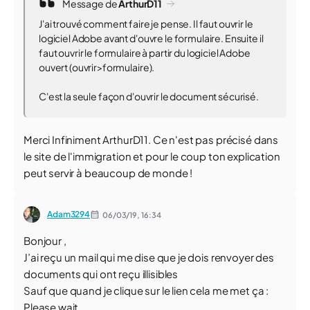
Message de
ArthurD11
J'ai trouvé comment faire je pense. Il faut ouvrir le
logiciel Adobe avant d'ouvre le formulaire. Ensuite il
faut ouvrir le formulaire à partir du logiciel Adobe
ouvert (ouvrir>formulaire).
C'est la seule façon d'ouvrir le document sécurisé.
Merci Infiniment ArthurD11. Ce n'est pas précisé dans
le site de l'immigration et pour le coup ton explication
peut servir à beaucoup de monde !
Adam3294
06/03/19,
16:34
Bonjour ,
J’ai reçu un mail qui me dise que je dois renvoyer des
documents qui ont reçu illisibles
Sauf que quand je clique sur le lien cela me met ça :
Please wait...