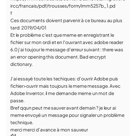
ircc/francais/pdf/trousses/form/imm5257b_1.pd
f
Ces documents doivent parvenir à ce bureau au plus
tard: 2019/04/01
Et le problème c'est que meme en enregistrant le
fichier sur mon ordi et en l'ouvrant avec adobe reader
6.0 j'ai toujour le message d'erreur suivant : there was
an error opening this document. Bad encrypt
dictionary.
J'ai essayé toute les techiques: d'ouvrir Adobe puis
fichier>ouvrir mais toujours le meme message. Avec
Adobe Inventor, il me demande meme un mot de
passe.
Bref qqun peut me sauver avant demain ? je leur ai
meme envoyé un message pour signaler un problème
technique.
merci merci d'avance à mon sauveur
1