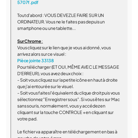
5707f.pdf
Tout d'abord : VOUS DEVEZ LE FAIRE SUR UN
ORDINATEUR. Vous ne le faites pas depuis un
smartphone ou une tablette...
Sur Chrome
:
Vous cliquez sur le lien que je vous ai donné, vous
arrivez alors sur ce visuel :
Pièce jointe 33138
Pour télécharger (ET OUI, MÊME AVEC LE MESSAGE
D'ERREUR), vous avez deux choix :
- Soit vous cliquez sur la petite icône en haut à droite
que j'ai entourée sur le visuel.
- Soit vous faites l'équivalent du clique droit puis vous
sélectionnez "Enregistrer sous". Si vous êtes sur Mac
sans souris, normalement, vous y accédez en
cliquant sur la touche CONTROLE + en cliquant sur
votre pad.
Le fichier va apparaître en téléchargement en bas à