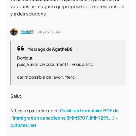
vas dans un magasin qui propose des impressions... il
y a des solutions.
Marie
15/02/19,
15:44
Message de
AgatheB8
Bonjour,
puis je avoir ce document s'il vous plait c
car impossible de l'avoir. Merci
Salut,
N'hésite pas à lire ceci :
Ouvrir un formulaire PDF de
l'immigration canadienne (IMM5707, IMM1295...) -
pvtistes.net