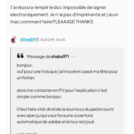
J'ai réussi a remplir le doc impossible de signer
electroniquement. Je n'ai pas d'imprimante et j'ai un
mac comment faire PLEAAASE THANKS
Alfred89
15/02/19,
04:10
Message de
shabs971
bonjour,
ouf pour une fois que j'ai trouvé et cassé ma tête pour
un fichier.
alors me contacter en PV pour l'explication c'est
simple comme bonjour.
il faut faire click droit de la sourris ou du pad et ouvrir
avec aperçu qui vous fera une ouverture
automatique de adobe et le tour est joué .