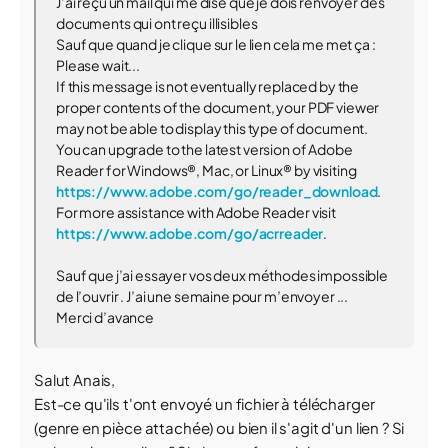
J’ai reçu un mail qui me dise que je dois renvoyer des
documents qui ont reçu illisibles
Sauf que quand je clique sur le lien cela me met ça :
Please wait...
If this message is not eventually replaced by the
proper contents of the document, your PDF viewer
may not be able to display this type of document.
You can upgrade to the latest version of Adobe
Reader for Windows®, Mac, or Linux® by visiting
https://www.adobe.com/go/reader_download
.
For more assistance with Adobe Reader visit
https://www.adobe.com/go/acrreader
.
Sauf que j’ai essayer vos deux méthodes impossible
de l’ouvrir . J’ai une semaine pour m’envoyer ...
Merci d’avance
Salut Anais,
Est-ce qu'ils t'ont envoyé un fichier à télécharger
(genre en pièce attachée) ou bien il s'agit d'un lien ? Si