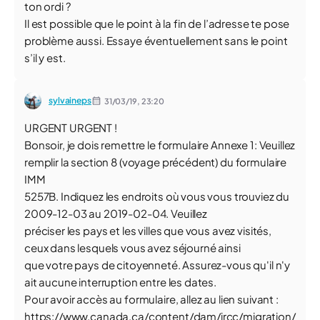
ton ordi ?
Il est possible que le point à la fin de l’adresse te pose
problème aussi. Essaye éventuellement sans le point
s’il y est.
sylvaineps
31/03/19,
23:20
URGENT URGENT !
Bonsoir, je dois remettre le formulaire Annexe 1: Veuillez
remplir la section 8 (voyage précédent) du formulaire
IMM
5257B. Indiquez les endroits où vous vous trouviez du
2009-12-03 au 2019-02-04. Veuillez
préciser les pays et les villes que vous avez visités,
ceux dans lesquels vous avez séjourné ainsi
que votre pays de citoyenneté. Assurez-vous qu'il n'y
ait aucune interruption entre les dates.
Pour avoir accès au formulaire, allez au lien suivant :
https://www.canada.ca/content/dam/ircc/migration/