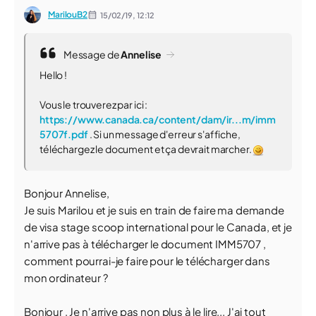
MarilouB2
15/02/19,
12:12
Message de
Annelise
Hello !
Vous le trouverez par ici :
https://www.canada.ca/content/dam/ir...m/imm
5707f.pdf
. Si un message d'erreur s'affiche,
téléchargez le document et ça devrait marcher.
Bonjour Annelise,
Je suis Marilou et je suis en train de faire ma demande
de visa stage scoop international pour le Canada, et je
n'arrive pas à télécharger le document IMM5707 ,
comment pourrai-je faire pour le télécharger dans
mon ordinateur ?
Bonjour , Je n'arrive pas non plus à le lire... J'ai tout