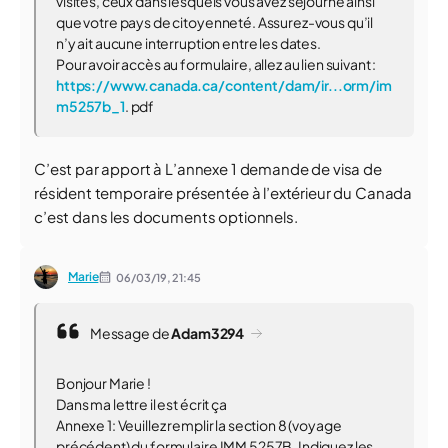
visités, ceux dans lesquels vous avez séjourné ainsi
que votre pays de citoyenneté. Assurez-vous qu’il
n’y ait aucune interruption entre les dates.
Pour avoir accès au formulaire, allez au lien suivant :
https://www.canada.ca/content/dam/ir...orm/im
m5257b_1
. pdf
C’est par apport à L’annexe 1 demande de visa de
résident temporaire présentée à l’extérieur du Canada
c’est dans les documents optionnels.
Marie
06/03/19,
21:45
Message de
Adam3294
Bonjour Marie !
Dans ma lettre il est écrit ça
Annexe 1: Veuillez remplir la section 8 (voyage
précédent) du formulaire IMM 5257B. Indiquez les