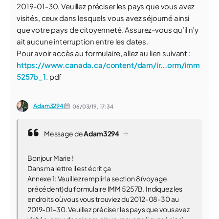
2019-01-30. Veuillez préciser les pays que vous avez
visités, ceux dans lesquels vous avez séjourné ainsi
que votre pays de citoyenneté. Assurez-vous qu’il n’y
ait aucune interruption entre les dates.
Pour avoir accès au formulaire, allez au lien suivant :
https://www.canada.ca/content/dam/ir...orm/imm
5257b_1
. pdf
Adam3294
06/03/19,
17:34
Message de
Adam3294
Bonjour Marie !
Dans ma lettre il est écrit ça
Annexe 1: Veuillez remplir la section 8 (voyage
précédent) du formulaire IMM 5257B. Indiquez les
endroits où vous vous trouviez du 2012-08-30 au
2019-01-30. Veuillez préciser les pays que vous avez