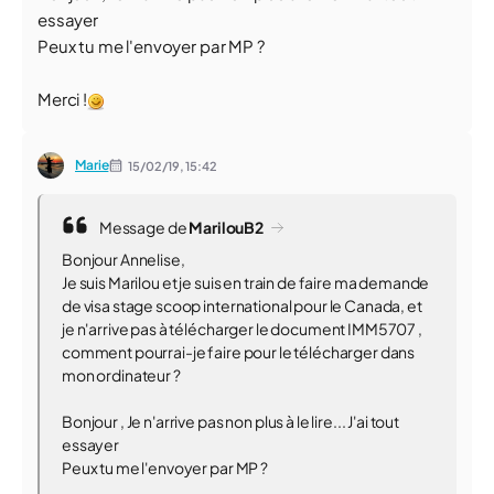
essayer
Peux tu me l'envoyer par MP ?
Merci !
Marie
15/02/19,
15:42
Message de
MarilouB2
Bonjour Annelise,
Je suis Marilou et je suis en train de faire ma demande
de visa stage scoop international pour le Canada, et
je n'arrive pas à télécharger le document IMM5707 ,
comment pourrai-je faire pour le télécharger dans
mon ordinateur ?
Bonjour , Je n'arrive pas non plus à le lire... J'ai tout
essayer
Peux tu me l'envoyer par MP ?