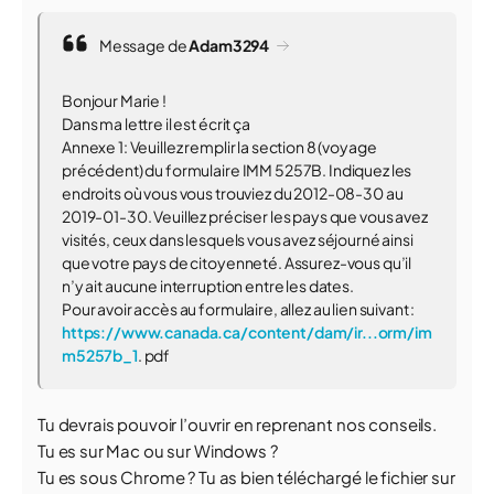
Message de
Adam3294
Bonjour Marie !
Dans ma lettre il est écrit ça
Annexe 1: Veuillez remplir la section 8 (voyage
précédent) du formulaire IMM 5257B. Indiquez les
endroits où vous vous trouviez du 2012-08-30 au
2019-01-30. Veuillez préciser les pays que vous avez
visités, ceux dans lesquels vous avez séjourné ainsi
que votre pays de citoyenneté. Assurez-vous qu’il
n’y ait aucune interruption entre les dates.
Pour avoir accès au formulaire, allez au lien suivant :
https://www.canada.ca/content/dam/ir...orm/im
m5257b_1
. pdf
Tu devrais pouvoir l’ouvrir en reprenant nos conseils.
Tu es sur Mac ou sur Windows ?
Tu es sous Chrome ? Tu as bien téléchargé le fichier sur