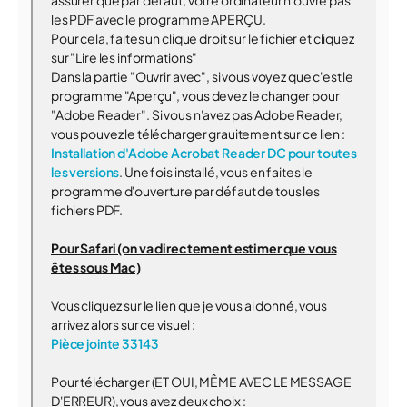
assurer que par défaut, votre ordinateur n'ouvre pas
les PDF avec le programme APERÇU.
Pour cela, faites un clique droit sur le fichier et cliquez
sur "Lire les informations"
Dans la partie "Ouvrir avec", si vous voyez que c'est le
programme "Aperçu", vous devez le changer pour
"Adobe Reader". Si vous n'avez pas Adobe Reader,
vous pouvez le télécharger grauitement sur ce lien :
Installation d'Adobe Acrobat Reader DC pour toutes
les versions
. Une fois installé, vous en faites le
programme d'ouverture par défaut de tous les
fichiers PDF.
Pour Safari (on va directement estimer que vous
êtes sous Mac)
Vous cliquez sur le lien que je vous ai donné, vous
arrivez alors sur ce visuel :
Pièce jointe 33143
Pour télécharger (ET OUI, MÊME AVEC LE MESSAGE
D'ERREUR), vous avez deux choix :