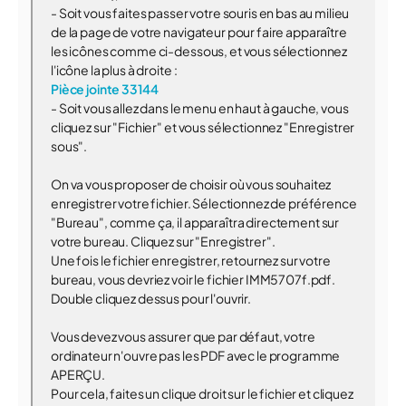
- Soit vous faites passer votre souris en bas au milieu
de la page de votre navigateur pour faire apparaître
les icônes comme ci-dessous, et vous sélectionnez
l'icône la plus à droite :
Pièce jointe 33144
- Soit vous allez dans le menu en haut à gauche, vous
cliquez sur "Fichier" et vous sélectionnez "Enregistrer
sous".
On va vous proposer de choisir où vous souhaitez
enregistrer votre fichier. Sélectionnez de préférence
"Bureau", comme ça, il apparaîtra directement sur
votre bureau. Cliquez sur "Enregistrer".
Une fois le fichier enregistrer, retournez sur votre
bureau, vous devriez voir le fichier IMM5707f.pdf.
Double cliquez dessus pour l'ouvrir.
Vous devez vous assurer que par défaut, votre
ordinateur n'ouvre pas les PDF avec le programme
APERÇU.
Pour cela, faites un clique droit sur le fichier et cliquez