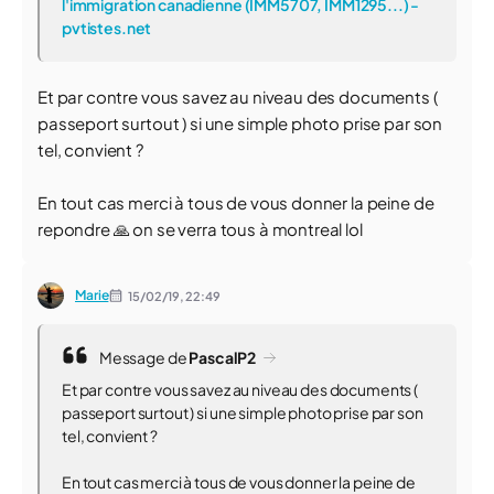
l'immigration canadienne (IMM5707, IMM1295...) -
pvtistes.net
Et par contre vous savez au niveau des documents (
passeport surtout ) si une simple photo prise par son
tel, convient ?
En tout cas merci à tous de vous donner la peine de
repondre ️🙏 on se verra tous à montreal lol
Marie
15/02/19,
22:49
Message de
PascalP2
Et par contre vous savez au niveau des documents (
passeport surtout ) si une simple photo prise par son
tel, convient ?
En tout cas merci à tous de vous donner la peine de