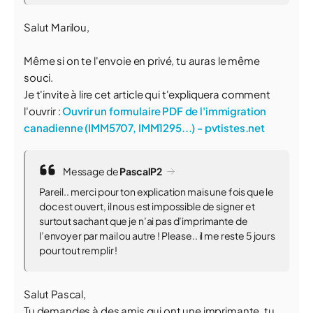
Salut Marilou,
Même si on te l'envoie en privé, tu auras le même
souci.
Je t'invite à lire cet article qui t'expliquera comment
l'ouvrir :
Ouvrir un formulaire PDF de l'immigration
canadienne (IMM5707, IMM1295...) - pvtistes.net
Message de
PascalP2
Pareil.. merci pour ton explication mais une fois que le
doc est ouvert, il nous est impossible de signer et
surtout sachant que je n’ai pas d’imprimante de
l’envoyer par mail ou autre ! Please.. il me reste 5 jours
pour tout remplir !
Salut Pascal,
Tu demandes à des amis qui ont une imprimante, tu