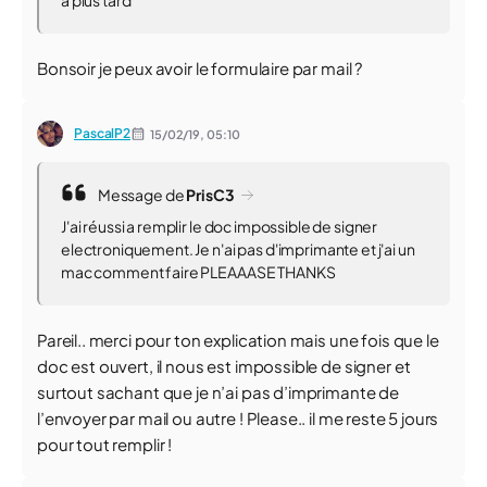
a plus tard
Bonsoir je peux avoir le formulaire par mail ?
PascalP2
15/02/19,
05:10
Message de
PrisC3
J'ai réussi a remplir le doc impossible de signer
electroniquement. Je n'ai pas d'imprimante et j'ai un
mac comment faire PLEAAASE THANKS
Pareil.. merci pour ton explication mais une fois que le
doc est ouvert, il nous est impossible de signer et
surtout sachant que je n’ai pas d’imprimante de
l’envoyer par mail ou autre ! Please.. il me reste 5 jours
pour tout remplir !