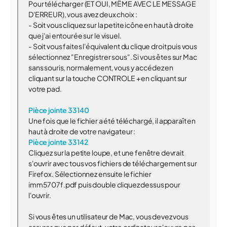
Pour télécharger (ET OUI, MÊME AVEC LE MESSAGE
D'ERREUR), vous avez deux choix :
- Soit vous cliquez sur la petite icône en haut à droite
que j'ai entourée sur le visuel.
- Soit vous faites l'équivalent du clique droit puis vous
sélectionnez "Enregistrer sous". Si vous êtes sur Mac
sans souris, normalement, vous y accédez en
cliquant sur la touche CONTROLE + en cliquant sur
votre pad.
Pièce jointe 33140
Une fois que le fichier a été téléchargé, il apparaît en
haut à droite de votre navigateur :
Pièce jointe 33142
Cliquez sur la petite loupe, et une fenêtre devrait
s'ouvrir avec tous vos fichiers de téléchargement sur
Firefox. Sélectionnez ensuite le fichier
imm5707f.pdf puis double cliquez dessus pour
l'ouvrir.
Si vous êtes un utilisateur de Mac, vous devez vous