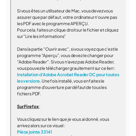
Si vous êtes un utilisateur de Mac, vous devez vous
assurer que par défaut, votre ordinateur n'ouvre pas
les PDF avec le programme APERÇU.
Pour cela, faites un clique droit sur le fichier et cliquez
sur "Lire les informations"
Dans la partie "Ouvrir avec", si vous voyez que c'est le
programme "Aperçu", vous devez le changer pour
"Adobe Reader". Si vous n'avez pas Adobe Reader,
vous pouvez le télécharger grauitement sur ce lien :
Installation d'Adobe Acrobat Reader DC pour toutes
les versions
. Une fois installé, vous en faites le
programme d'ouverture par défaut de tous les
fichiers PDF.
Sur Firefox
:
Vous cliquez sur le lien que je vous ai donné, vous
arrivez alors sur ce visuel :
Pièce jointe 33141