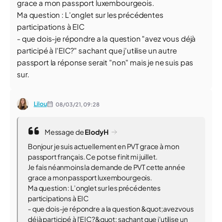
grace a mon passport luxembourgeois.
Ma question : L’onglet sur les précédentes
participations à EIC
- que dois-je répondre a la question "avez vous déjà
participé à l'EIC?" sachant que j'utilise un autre
passport la réponse serait "non" mais je ne suis pas
sur.
Lilou
08/03/21,
09:28
Message de
ElodyH
Bonjour je suis actuellement en PVT grace à mon
passport français. Ce pot se finit mi juillet.
Je fais néanmoins la demande de PVT cette année
grace a mon passport luxembourgeois.
Ma question : L’onglet sur les précédentes
participations à EIC
- que dois-je répondre a la question &quot;avez vous
déjà participé à l'EIC?&quot; sachant que j'utilise un