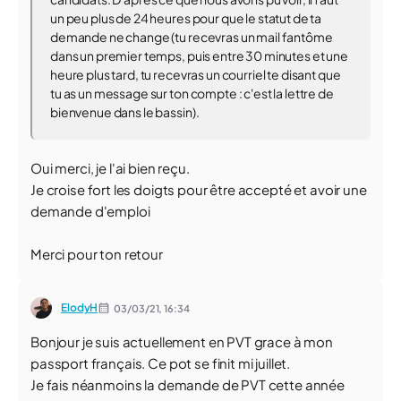
un peu plus de 24 heures pour que le statut de ta
demande ne change (tu recevras un mail fantôme
dans un premier temps, puis entre 30 minutes et une
heure plus tard, tu recevras un courriel te disant que
tu as un message sur ton compte : c'est la lettre de
bienvenue dans le bassin).
Oui merci, je l'ai bien reçu.
Je croise fort les doigts pour être accepté et avoir une
demande d'emploi
Merci pour ton retour
ElodyH
03/03/21,
16:34
Bonjour je suis actuellement en PVT grace à mon
passport français. Ce pot se finit mi juillet.
Je fais néanmoins la demande de PVT cette année