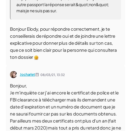
autre passport la réponse serait &quot;non&quot;
mais je ne suis pas sur.
Bonjour Elody, pour répondre correctement, je te
conseillerais de répondre oui et de joindre une lettre
explicative pour donner plus de détails sur ton cas,
que ce soit bien clair pour la personne qui consultera
ton dossier
Jocharlet
08/03/21,
13:32
Bonjour,
Je m'inquiète car j'ai encore le certificat de police et le
FBI clearance à télécharger mais ils demandent une
date d'expiration et un numéro de document que je
ne saurai fournir car pas sur les documents obtenus.
Par ailleurs mes deux certificats ont plus d'un an (fait
début mars 2020) mais tout a pris du retard donc je ne