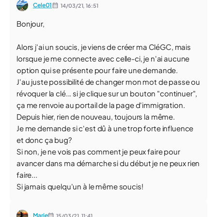
Cele01
14/03/21,
16:51
Bonjour,
Alors j'ai un soucis, je viens de créer ma CléGC, mais
lorsque je me connecte avec celle-ci, je n'ai aucune
option qui se présente pour faire une demande.
J'au juste possibilité de changer mon mot de passe ou
révoquer la clé... si je clique sur un bouton "continuer",
ça me renvoie au portail de la page d'immigration.
Depuis hier, rien de nouveau, toujours la même.
Je me demande si c'est dû à une trop forte influence
et donc ça bug?
Si non, je ne vois pas comment je peux faire pour
avancer dans ma démarche si du début je ne peux rien
faire...
Si jamais quelqu'un à le même soucis!
Marie
15/03/21,
11:41