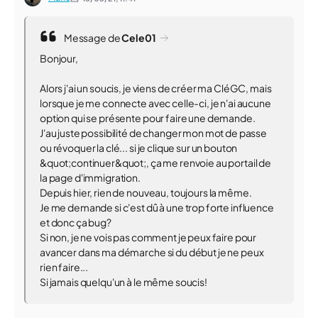
Message de
Cele01
Bonjour,
Alors j'ai un soucis, je viens de créer ma CléGC, mais
lorsque je me connecte avec celle-ci, je n'ai aucune
option qui se présente pour faire une demande.
J'au juste possibilité de changer mon mot de passe
ou révoquer la clé... si je clique sur un bouton
&quot;continuer&quot;, ça me renvoie au portail de
la page d'immigration.
Depuis hier, rien de nouveau, toujours la même.
Je me demande si c'est dû à une trop forte influence
et donc ça bug?
Si non, je ne vois pas comment je peux faire pour
avancer dans ma démarche si du début je ne peux
rien faire...
Si jamais quelqu'un à le même soucis!