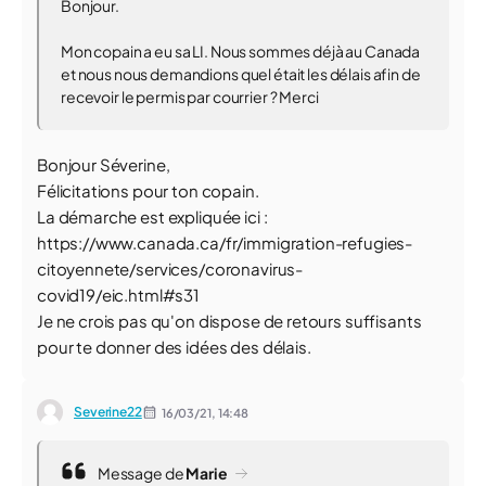
Bonjour.
Mon copain a eu sa LI. Nous sommes déjà au Canada
et nous nous demandions quel était les délais afin de
recevoir le permis par courrier ? Merci
Bonjour Séverine,
Félicitations pour ton copain.
La démarche est expliquée ici :
https://www.canada.ca/fr/immigration-refugies-
citoyennete/services/coronavirus-
covid19/eic.html#s31
Je ne crois pas qu'on dispose de retours suffisants
pour te donner des idées des délais.
Severine22
16/03/21,
14:48
Message de
Marie