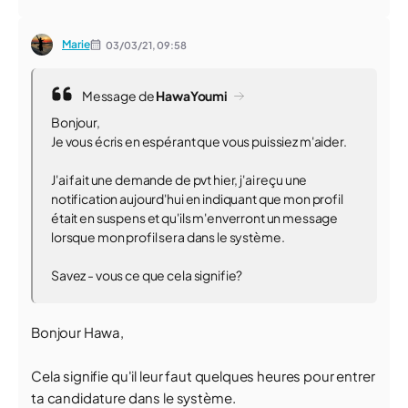
Marie
03/03/21,
09:58
Message de
HawaYoumi
Bonjour,
Je vous écris en espérant que vous puissiez m'aider.
J'ai fait une demande de pvt hier, j'ai reçu une
notification aujourd'hui en indiquant que mon profil
était en suspens et qu'ils m'enverront un message
lorsque mon profil sera dans le système.
Savez - vous ce que cela signifie?
Bonjour Hawa,
Cela signifie qu'il leur faut quelques heures pour entrer
ta candidature dans le système.