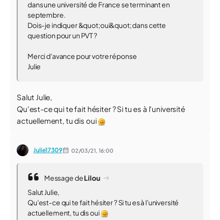
dans une université de France se terminant en
septembre.
Dois-je indiquer &quot;oui&quot; dans cette
question pour un PVT ?
Merci d'avance pour votre réponse
Julie
Salut Julie,
Qu'est-ce qui te fait hésiter ? Si tu es à l'université
actuellement, tu dis oui
Julie17309
02/03/21,
16:00
Message de
Lilou
Salut Julie,
Qu'est-ce qui te fait hésiter ? Si tu es à l'université
actuellement, tu dis oui