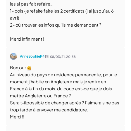
les ai pas fait refaire...
1- dois-je refaire faire les 2 certificats (j'ai jusqu'au 6
avril)
2- où trouver les infos qu'ils me demandent ?
Merci infiniment !
AnneSophieP4
08/03/21,
20:58
Bonjour
Au niveau du pays de résidence permanente, pour le
moment j'habite en Angleterre mais je rentre en
France à la fin du mois, du coup est-ce que je dois
mettre Angleterre ou France ?
Sera t-il possible de changer après ? J'aimerais ne pas
trop tarder à envoyer ma candidature.
Merci !!