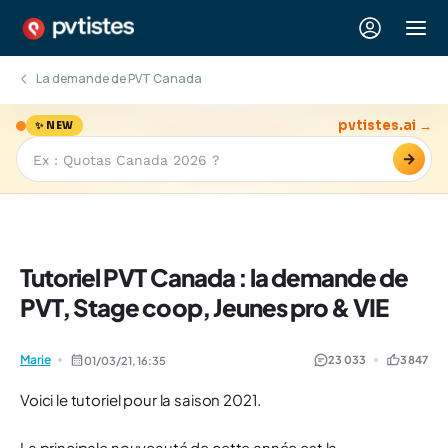
La demande de PVT Canada
pvtistes.ai →
✨ NEW
→
Tutoriel PVT Canada : la demande de
PVT, Stage coop, Jeunes pro & VIE
Marie
23 033
3 847
01/03/21,
16:35
Voici le tutoriel pour la saison 2021.
La principale nouveauté de cette année est la