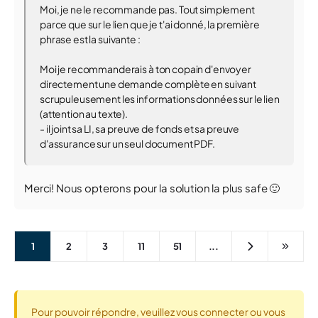
Moi, je ne le recommande pas. Tout simplement
parce que sur le lien que je t'ai donné, la première
phrase est la suivante :
Moi je recommanderais à ton copain d'envoyer
directement une demande complète en suivant
scrupuleusement les informations données sur le lien
(attention au texte).
- il joint sa LI, sa preuve de fonds et sa preuve
d'assurance sur un seul document PDF.
Merci! Nous opterons pour la solution la plus safe 🙂
1
2
3
11
51
...
Pour pouvoir répondre, veuillez vous connecter ou vous