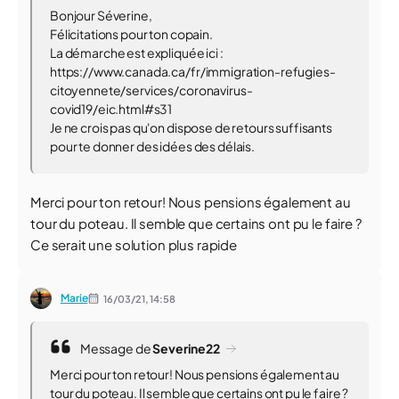
Bonjour Séverine,
Félicitations pour ton copain.
La démarche est expliquée ici :
https://www.canada.ca/fr/immigration-refugies-
citoyennete/services/coronavirus-
covid19/eic.html#s31
Je ne crois pas qu'on dispose de retours suffisants
pour te donner des idées des délais.
Merci pour ton retour! Nous pensions également au
tour du poteau. Il semble que certains ont pu le faire ?
Ce serait une solution plus rapide
Marie
16/03/21,
14:58
Message de
Severine22
Merci pour ton retour! Nous pensions également au
tour du poteau. Il semble que certains ont pu le faire ?