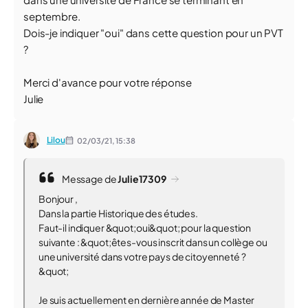
septembre.
Dois-je indiquer "oui" dans cette question pour un PVT
?
Merci d'avance pour votre réponse
Julie
Lilou
02/03/21,
15:38
Message de
Julie17309
Bonjour ,
Dans la partie Historique des études.
Faut-il indiquer &quot;oui&quot; pour la question
suivante : &quot;êtes-vous inscrit dans un collège ou
une université dans votre pays de citoyenneté ?
&quot;
Je suis actuellement en dernière année de Master