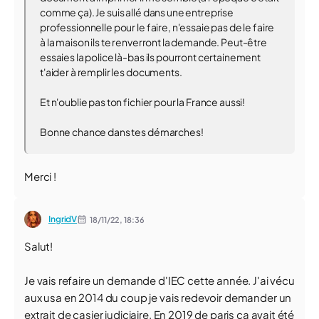
comme ça). Je suis allé dans une entreprise
professionnelle pour le faire, n'essaie pas de le faire
à la maison ils te renverront la demande. Peut-être
essaies la police là-bas ils pourront certainement
t'aider à remplir les documents.
Et n'oublie pas ton fichier pour la France aussi!
Bonne chance dans tes démarches!
Merci !
IngridV
18/11/22,
18:36
Salut!
Je vais refaire un demande d'IEC cette année. J'ai vécu
aux usa en 2014 du coup je vais redevoir demander un
extrait de casier judiciaire. En 2019 de paris ça avait été