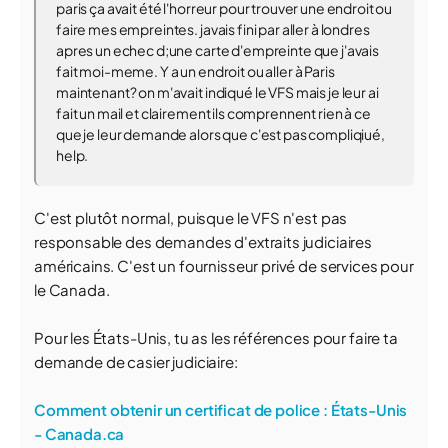
paris ça avait été l'horreur pour trouver une endroit ou
faire mes empreintes. javais fini par aller à londres
apres un echec d;une carte d'empreinte que j'avais
fait moi-meme. Y a un endroit ou aller à Paris
maintenant? on m'avait indiqué le VFS mais je leur ai
fait un mail et clairement ils comprennent rien à ce
que je leur demande alors que c'est pas compliqiué,
help.
C'est plutôt normal, puisque le VFS n'est pas
responsable des demandes d'extraits judiciaires
américains. C'est un fournisseur privé de services pour
le Canada.
Pour les États-Unis, tu as les références pour faire ta
demande de casier judiciaire:
Comment obtenir un certificat de police : États-Unis
- Canada.ca