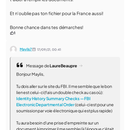
Et n'oublie pas ton fichier pour la France aussi!
Bonne chance dans tes démarches!
1
Maylis7
17/09/21,
00:41
Message de
LaureBeaupre
Bonjour Maylis,
Tu dois aller sur le site du FBI. Il me semble que le bon
lien est celui-ci (fais un double check au cas où):
Identity History Summary Checks — FBI
Electronic Departmental Order
(celui-ci est pour une
soumission par voie électronique qui est plus rapide)
Tu aura besoin d'une prise d'empreinte sur un
document à imprimer il me semble (à l'époque c'était