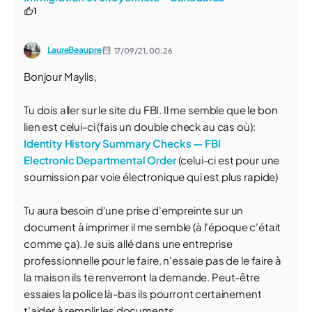
1
LaureBeaupre
17/09/21,
00:26
Bonjour Maylis,
Tu dois aller sur le site du FBI. Il me semble que le bon
lien est celui-ci (fais un double check au cas où):
Identity History Summary Checks — FBI
Electronic Departmental Order
(celui-ci est pour une
soumission par voie électronique qui est plus rapide)
Tu aura besoin d'une prise d'empreinte sur un
document à imprimer il me semble (à l'époque c'était
comme ça). Je suis allé dans une entreprise
professionnelle pour le faire, n'essaie pas de le faire à
la maison ils te renverront la demande. Peut-être
essaies la police là-bas ils pourront certainement
t'aider à remplir les documents.