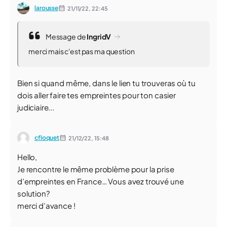
larousse
21/11/22,
22:45
Message de
IngridV
merci mais c'est pas ma question
Bien si quand même, dans le lien tu trouveras où tu
dois aller faire tes empreintes pour ton casier
judiciaire...
cfloquet
21/12/22,
15:48
Hello,
Je rencontre le même problème pour la prise
d’empreintes en France… Vous avez trouvé une
solution?
merci d’avance !