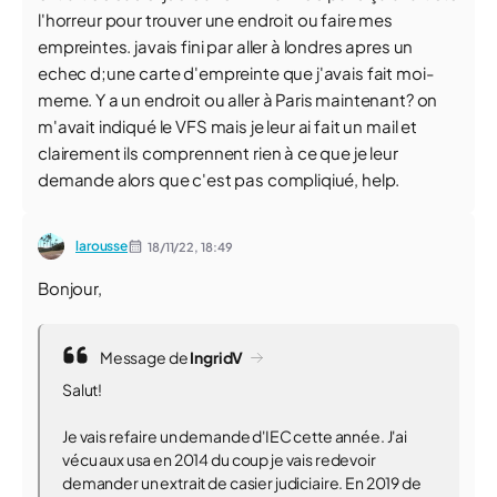
l'horreur pour trouver une endroit ou faire mes
empreintes. javais fini par aller à londres apres un
echec d;une carte d'empreinte que j'avais fait moi-
meme. Y a un endroit ou aller à Paris maintenant? on
m'avait indiqué le VFS mais je leur ai fait un mail et
clairement ils comprennent rien à ce que je leur
demande alors que c'est pas compliqiué, help.
larousse
18/11/22,
18:49
Bonjour,
Message de
IngridV
Salut!
Je vais refaire un demande d'IEC cette année. J'ai
vécu aux usa en 2014 du coup je vais redevoir
demander un extrait de casier judiciaire. En 2019 de