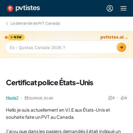
La demande de PVT Canada
pvtistes.ai →
✨ NEW
→
Certificat police États-Unis
Maylis7
3
0
13/09/21,
01:40
Hello je suis actuellement en V.I.E aux États-Unis et
souhaite faire un PVT au Canada.
J'ai vu que dans les papiers demandés il était indiqué un