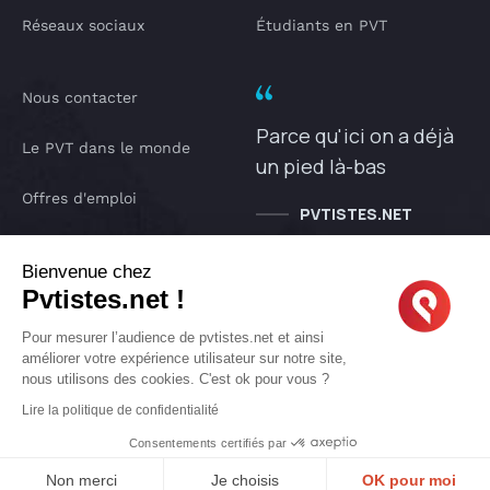
Réseaux sociaux
Étudiants en PVT
Nous contacter
Parce qu'ici on a déjà
Le PVT dans le monde
un pied là-bas
Offres d'emploi
PVTISTES.NET
Notre Podcast
Bienvenue chez
Pvtistes.net !
IA pvtistes
Pour mesurer l’audience de pvtistes.net et ainsi
améliorer votre expérience utilisateur sur notre site,
nous utilisons des cookies. C'est ok pour vous ?
Copyright © 2005-2026 pvtistes.net
Lire la politique de confidentialité
Pvtistes® est une marque déposée. Tous droits réservés.
Consentements certifiés par
Non merci
Je choisis
OK pour moi