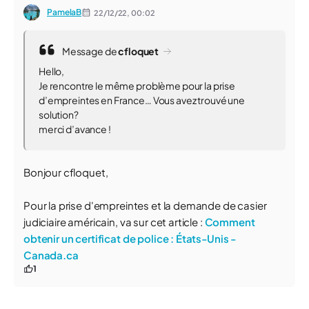
PamelaB
22/12/22,
00:02
Message de
cfloquet
Hello,
Je rencontre le même problème pour la prise
d’empreintes en France… Vous avez trouvé une
solution?
merci d’avance !
Bonjour cfloquet,
Pour la prise d'empreintes et la demande de casier
judiciaire américain, va sur cet article :
Comment
obtenir un certificat de police : États-Unis -
Canada.ca
1