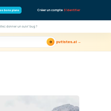
Créer un compte
S'identifier
os bons plans
llez donner un suivi' bug ?
→
pvtistes.ai →