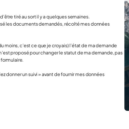
’être tiré au sort il y a quelques semaines.
léversé les documents demandés, récolté mes données
u moins, c’est ce que je croyais) l’état de ma demande
n ne m’est proposé pour changer le statut de ma demande, pas
 formulaire.
lez donner un suivi » avant de fournir mes données