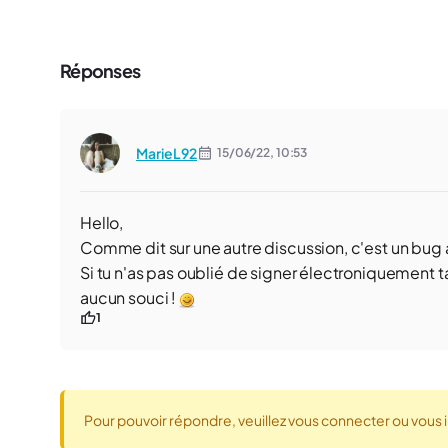
Réponses
MarieL92
15/06/22,
10:53
Hello,
Comme dit sur une autre discussion, c'est un bug 
Si tu n'as pas oublié de signer électroniquement 
aucun souci !
1
Pour pouvoir répondre, veuillez vous connecter ou vous i