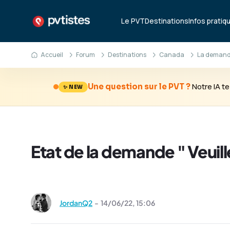
Le PVT
Destinations
Infos pratiq
Accueil
Forum
Destinations
Canada
La demande
Notre IA 
Une question sur le PVT ?
✨ NEW
Etat de la demande " Veuill
JordanQ2
-
14/06/22,
15:06