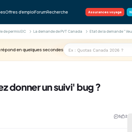
ues
Offres d'emploi
Forum
Recherche
Assurances voyage
N
 de permis EIC
La demande de PVT Canada
Etat de la demande " Veui
te répond en quelques secondes
ez donner un suivi' bug ?
5
2