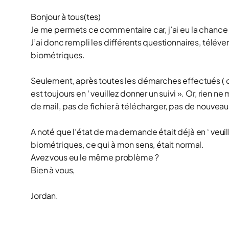
Bonjour à tous(tes)
Je me permets ce commentaire car, j’ai eu la chance d
J’ai donc rempli les différents questionnaires, té
biométriques.
Seulement, après toutes les démarches effectués ( d
est toujours en ‘ veuillez donner un suivi ». Or, rie
de mail, pas de fichier à télécharger, pas de nouveau
A noté que l’état de ma demande était déjà en ‘ veuil
biométriques, ce qui à mon sens, était normal.
Avez vous eu le même problème ?
Bien à vous,
Jordan.