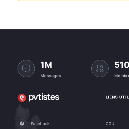
1M
51
Messages
Membr
LIENS UTI
Facebook
CGU