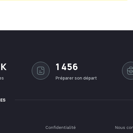
0K
1 456
es
Préparer son départ
LES
Confidentialité
Nous con