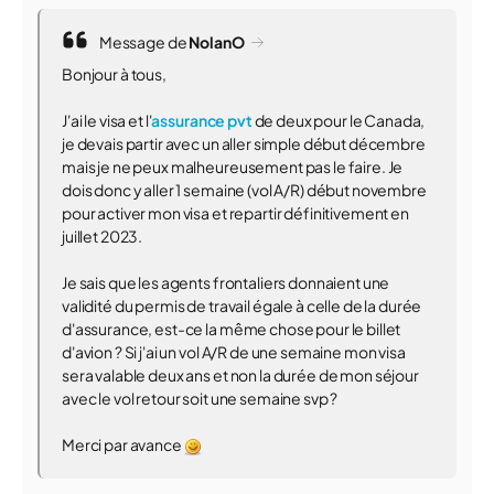
Message de
NolanO
Bonjour à tous,
J'ai le visa et l'
assurance pvt
de deux pour le Canada,
je devais partir avec un aller simple début décembre
mais je ne peux malheureusement pas le faire. Je
dois donc y aller 1 semaine (vol A/R) début novembre
pour activer mon visa et repartir définitivement en
juillet 2023.
Je sais que les agents frontaliers donnaient une
validité du permis de travail égale à celle de la durée
d'assurance, est-ce la même chose pour le billet
d'avion ? Si j'ai un vol A/R de une semaine mon visa
sera valable deux ans et non la durée de mon séjour
avec le vol retour soit une semaine svp ?
Merci par avance