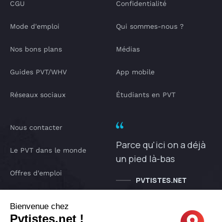
CGU
Confidentialité
Mode d'emploi
Qui sommes-nous ?
Nos bons plans
Médias
Guides PVT/WHV
App mobile
Réseaux sociaux
Étudiants en PVT
Nous contacter
Parce qu'ici on a déjà
Le PVT dans le monde
un pied là-bas
Offres d'emploi
PVTISTES.NET
Notre Podcast
Bienvenue chez
Pvtistes.net !
IA pvtistes