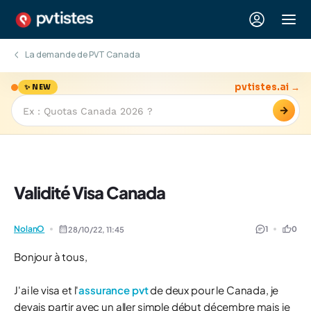
La demande de PVT Canada
pvtistes.ai →
✨ NEW
→
Validité Visa Canada
NolanO
1
0
28/10/22,
11:45
Bonjour à tous,
J'ai le visa et l'
assurance pvt
de deux pour le Canada, je
devais partir avec un aller simple début décembre mais je